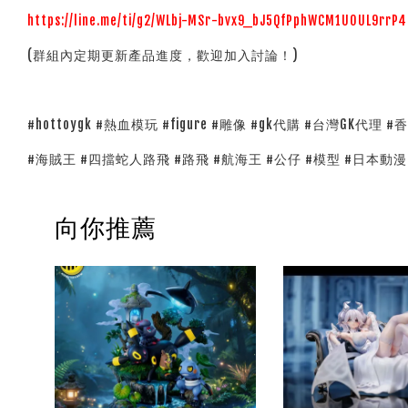
https://line.me/ti/g2/WLbj-MSr-bvx9_bJ5QfPphWCM1UOUL9rr
(群組內定期更新產品進度，歡迎加入討論！)
#hottoygk #熱血模玩 #figure #雕像 #gk代購 #台灣GK代理 
#海賊王 #四擋蛇人路飛 #路飛 #航海王 #公仔 #模型 #日本動
向你推薦