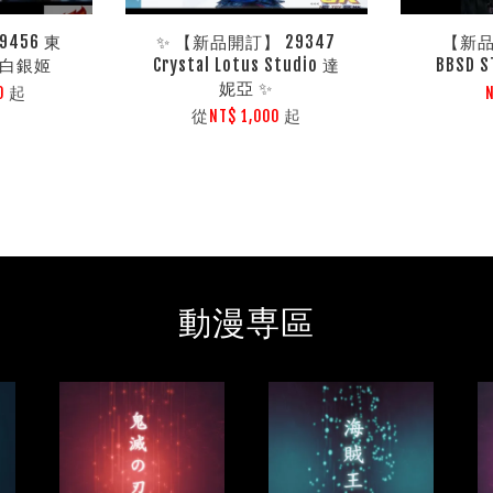
456 東
✨ 【新品開訂】 29347
【新品
 白銀姬
Crystal Lotus Studio 達
BBSD 
妮亞 ✨
起
00
從
起
NT$ 1,000
動漫専區