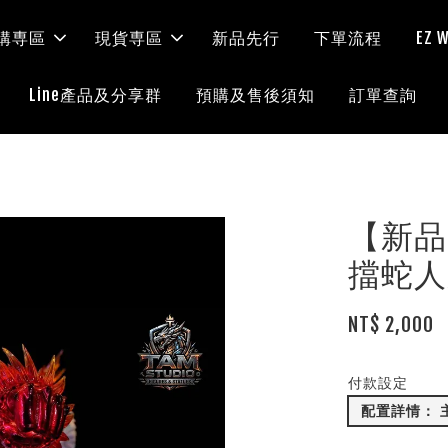
購専區
現貨専區
新品先行
下單流程
EZ
Line產品及分享群
預購及售後須知
訂單查詢
【新品開訂
擋蛇人
NT$ 2,000
付款設定
配置詳情： 主體