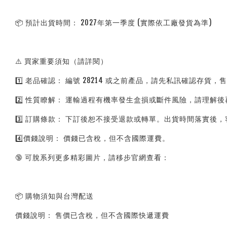
📦 預計出貨時間： 2027年第一季度 (實際依工廠發貨為準)
⚠️ 買家重要須知（請詳閱）
1️⃣ 老品確認： 編號 28214 或之前產品，請先私訊確認存貨
2️⃣ 性質瞭解： 運輸過程有機率發生盒損或斷件風險，請理解
3️⃣ 訂購條款： 下訂後恕不接受退款或轉單。出貨時間落實後
4️⃣價錢說明： 價錢已含稅，但不含國際運費。
🔞 可脫系列更多精彩圖片，請移步官網查看：
📦 購物須知與台灣配送
價錢說明： 售價已含稅，但不含國際快遞運費