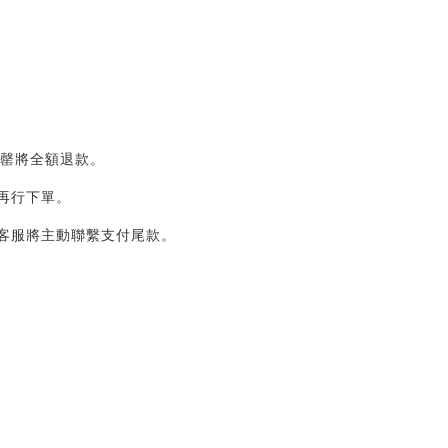
，售罄將全額退款。
後再行下單。
，客服將主動聯繫支付尾款。