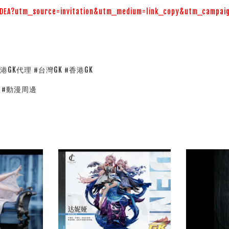
P4DEA?utm_source=invitation&utm_medium=link_copy&utm_campai
#香港GK代理 #台灣GK #香港GK
漫 #動漫周邊