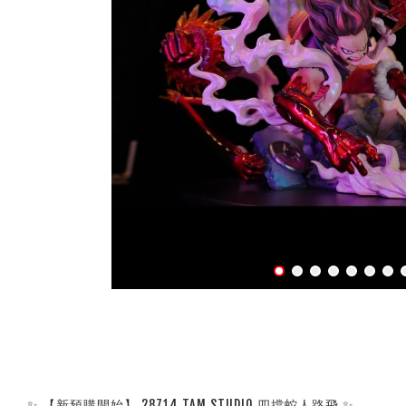
✨ 【新預購開始】 28714 TAM STUDIO 四擋蛇人路飛 ✨