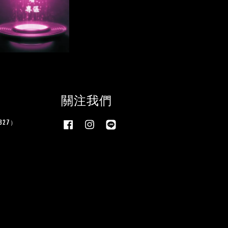
關注我們
27）
Facebook
Instagram
Line