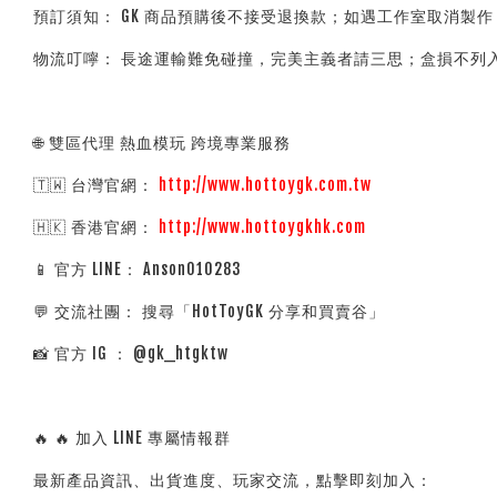
預訂須知： GK 商品預購後不接受退換款；如遇工作室取消製
物流叮嚀： 長途運輸難免碰撞，完美主義者請三思；盒損不列
🌐 雙區代理 熱血模玩 跨境專業服務
🇹🇼 台灣官網：
http://www.hottoygk.com.tw
🇭🇰 香港官網：
http://www.hottoygkhk.com
📱 官方 LINE： Anson010283
💬 交流社團： 搜尋「HotToyGK 分享和買賣谷」
📸 官方 IG ： @gk_htgktw
🔥 🔥 加入 LINE 專屬情報群
最新產品資訊、出貨進度、玩家交流，點擊即刻加入：