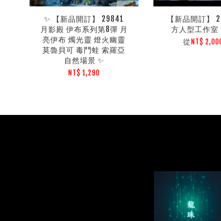
✨ 【新品開訂】 29841
【新品開訂】 29
月影殿 伊布系列第8彈 月
方人型工作室
亮伊布 燭光靈 燈火幽靈
從
NT$ 2,0
莫魯貝可 毒鬥蛙 索羅亞
自然場景 ✨
NT$ 1,290