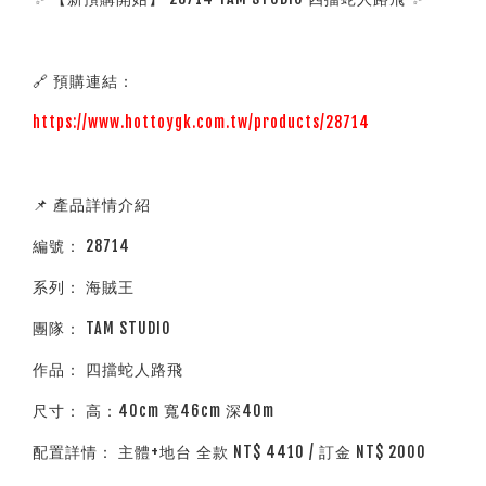
🔗 預購連結：
https://www.hottoygk.com.tw/products/28714
📌 產品詳情介紹
編號： 28714
系列： 海賊王
團隊： TAM STUDIO
作品： 四擋蛇人路飛
尺寸： 高：40cm 寬46cm 深40m
配置詳情： 主體+地台 全款 NT$ 4410 / 訂金 NT$ 2000