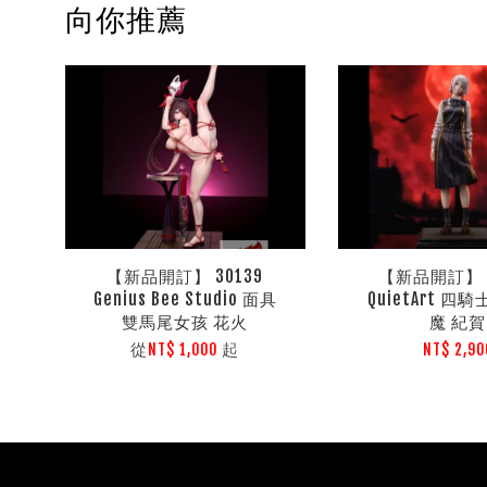
向你推薦
【新品開訂】 30139
【新品開訂】 3
Genius Bee Studio 面具
QuietArt 四
雙馬尾女孩 花火
魔 紀賀
從
起
NT$ 1,000
NT$ 2,90