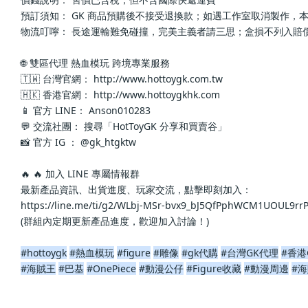
預訂須知： GK 商品預購後不接受退換款；如遇工作室取消製作，
物流叮嚀： 長途運輸難免碰撞，完美主義者請三思；盒損不列入賠
🌐 雙區代理 熱血模玩 跨境專業服務
🇹🇼 台灣官網： http://www.hottoygk.com.tw
🇭🇰 香港官網： http://www.hottoygkhk.com
📱 官方 LINE： Anson010283
💬 交流社團： 搜尋「HotToyGK 分享和買賣谷」
📸 官方 IG ： @gk_htgktw
🔥 🔥 加入 LINE 專屬情報群
最新產品資訊、出貨進度、玩家交流，點擊即刻加入：
https://line.me/ti/g2/WLbj-MSr-bvx9_bJ5QfPphWCM1UOUL9r
(群組內定期更新產品進度，歡迎加入討論！)
#hottoygk
#熱血模玩
#figure
#雕像
#gk代購
#台灣GK代理
#香港
#海賊王
#巴基
#OnePiece
#動漫公仔
#Figure收藏
#動漫周邊
#