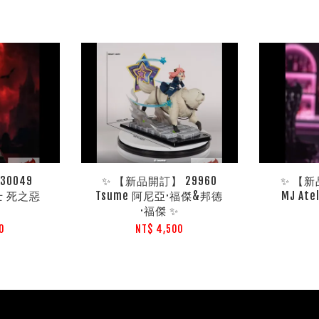
0049
✨ 【新品開訂】 29960
✨ 【新
騎士 死之惡
Tsume 阿尼亞·福傑&邦德
MJ At
·福傑 ✨
0
NT$ 4,500