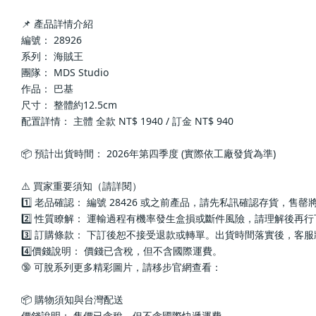
📌 產品詳情介紹
編號： 28926
系列： 海賊王
團隊： MDS Studio
作品： 巴基
尺寸： 整體約12.5cm
配置詳情： 主體 全款 NT$ 1940 / 訂金 NT$ 940
📦 預計出貨時間： 2026年第四季度 (實際依工廠發貨為準)
⚠️ 買家重要須知（請詳閱）
1️⃣ 老品確認： 編號 28426 或之前產品，請先私訊確認存貨，售
2️⃣ 性質瞭解： 運輸過程有機率發生盒損或斷件風險，請理解後再
3️⃣ 訂購條款： 下訂後恕不接受退款或轉單。出貨時間落實後，客
4️⃣價錢說明： 價錢已含稅，但不含國際運費。
🔞 可脫系列更多精彩圖片，請移步官網查看： 
📦 購物須知與台灣配送
價錢說明： 售價已含稅，但不含國際快遞運費