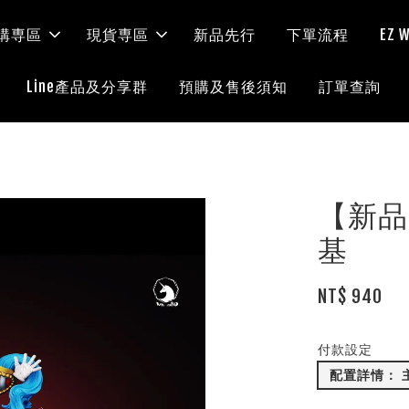
購専區
現貨専區
新品先行
下單流程
EZ
Line產品及分享群
預購及售後須知
訂單查詢
【新品開訂
基
NT$ 940
付款設定
配置詳情： 主體 