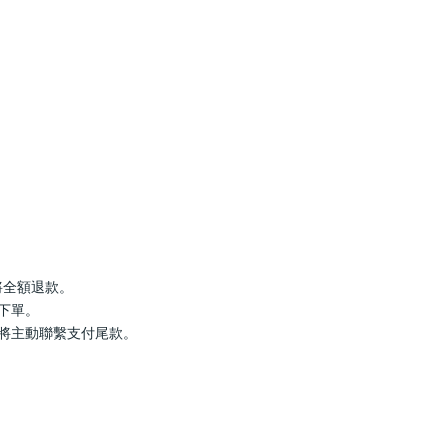
罄將全額退款。
行下單。
服將主動聯繫支付尾款。