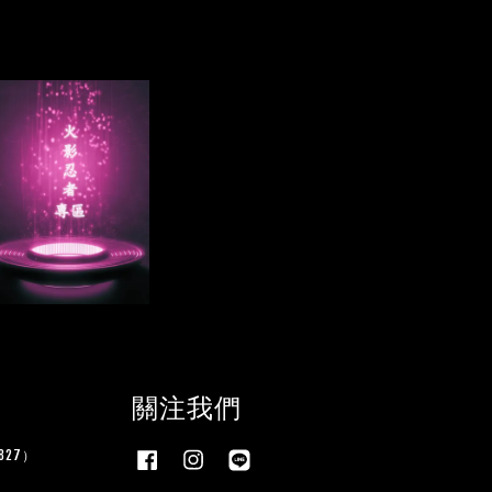
關注我們
27）
Facebook
Instagram
Line