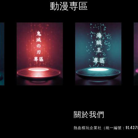
動漫専區
關於我們
熱血模玩企業社（統一編號：914378