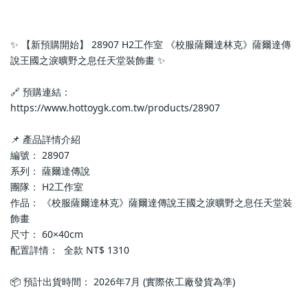
✨ 【新預購開始】 28907 H2工作室 《校服薩爾達林克》薩爾達傳
說王國之淚曠野之息任天堂裝飾畫 ✨
🔗 預購連結：
https://www.hottoygk.com.tw/products/28907
📌 產品詳情介紹
編號： 28907
系列： 薩爾達傳說
團隊： H2工作室
作品： 《校服薩爾達林克》薩爾達傳說王國之淚曠野之息任天堂裝
飾畫
尺寸： 60×40cm
配置詳情：  全款 NT$ 1310
📦 預計出貨時間： 2026年7月 (實際依工廠發貨為準)