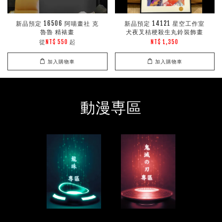
新品預定 16506 阿喵畫社 克
新品預定 14121 星空工作室
魯魯 精裱畫
犬夜叉桔梗殺生丸鈴裝飾畫
從
起
NT$ 550
NT$ 1,350
加入購物車
加入購物車
動漫専區