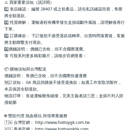
⚠️ 買家重要須知（請詳閱）
1️⃣ 老品確認： 編號 28407 或之前產品，請先私訊確認存貨，售罄
將全額退款。
2️⃣ 性質瞭解： 運輸過程有機率發生盒損或斷件風險，請理解後再行
下單。
3️⃣ 訂購條款： 下訂後恕不接受退款或轉單。出貨時間落實後，客服
將主動聯繫支付尾款。
4️⃣價錢說明： 價錢已含稅，但不含國際運費。
🔞 可脫系列更多精彩圖片，請移步官網查看： 
📦 購物須知與台灣配送
價錢說明： 售價已含稅，但不含國際快遞運費
預訂須知： GK 商品預購後不接受退換款；如遇工作室取消製作，
本店保證全額退款。
物流叮嚀： 長途運輸難免碰撞，完美主義者請三思；盒損不列入賠
償範圍
🌐 雙區代理 熱血模玩 跨境專業服務
🇹🇼 台灣官網： http://www.hottoygk.com.tw
🇭🇰 香港官網： http://www.hottoygkhk.com