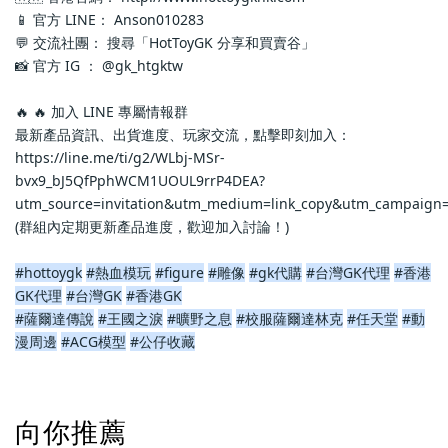
📱 官方 LINE： Anson010283
💬 交流社團： 搜尋「HotToyGK 分享和買賣谷」
📸 官方 IG ： @gk_htgktw
🔥 🔥 加入 LINE 專屬情報群
最新產品資訊、出貨進度、玩家交流，點擊即刻加入：
https://line.me/ti/g2/WLbj-MSr-
bvx9_bJ5QfPphWCM1UOUL9rrP4DEA?
utm_source=invitation&utm_medium=link_copy&utm_campaign=
(群組內定期更新產品進度，歡迎加入討論！)
#hottoygk
#熱血模玩
#figure
#雕像
#gk代購
#台灣GK代理
#香港
GK代理
#台灣GK
#香港GK
#薩爾達傳說
#王國之淚
#曠野之息
#校服薩爾達林克
#任天堂
#動
漫周邊
#ACG模型
#公仔收藏
向你推薦