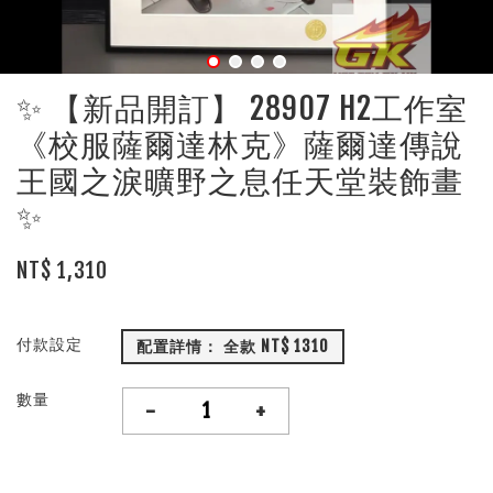
✨ 【新品開訂】 28907 H2工作室
《校服薩爾達林克》薩爾達傳說
王國之淚曠野之息任天堂裝飾畫
✨
NT$ 1,310
付款設定
配置詳情： 全款 NT$ 1310
數量
-
+