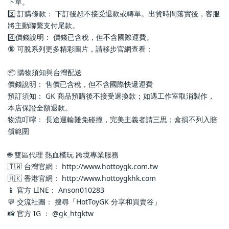
下單。
3️⃣ 訂購條款： 下訂後恕不接受退款或轉單。出貨時間落實後，客服
將主動聯繫支付尾款。
4️⃣價錢說明： 價錢已含稅，但不含國際運費。
🔞 可脫系列更多精彩圖片，請移步官網查看： 
📦 購物須知與台灣配送
價錢說明： 售價已含稅，但不含國際快遞運費
預訂須知： GK 商品預購後不接受退換款；如遇工作室取消製作，
本店保證全額退款。
物流叮嚀： 長途運輸難免碰撞，完美主義者請三思；盒損不列入賠
償範圍
🌐 雙區代理 熱血模玩 跨境專業服務
🇹🇼 台灣官網： http://www.hottoygk.com.tw
🇭🇰 香港官網： http://www.hottoygkhk.com
📱 官方 LINE： Anson010283
💬 交流社團： 搜尋「HotToyGK 分享和買賣谷」
📸 官方 IG ： @gk_htgktw