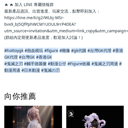
🔥 🔥 加入 LINE 專屬情報群
最新產品資訊、出貨進度、玩家交流，點擊即刻加入：
https://line.me/ti/g2/WLbj-MSr-
bvx9_bJ5QfPphWCM1UOUL9rrP4DEA?
utm_source=invitation&utm_medium=link_copy&utm_campaign=
(群組內定期更新產品進度，歡迎加入討論！)
#hottoygk
#熱血模玩
#figure
#雕像
#gk代購
#台灣GK代理
#香港
GK代理
#台灣GK
#香港GK
#鬼滅之刃
#觸手德麗傻
#動漫公仔
#Figure收藏
#鬼滅之刃周邊
#
動漫周邊
#日本動漫
#鬼滅の刃
向你推薦