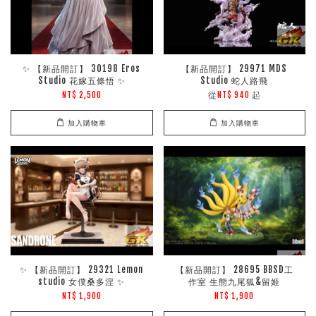
✨ 【新品開訂】 30198 Eros
【新品開訂】 29971 MDS
Studio 花嫁五條悟 ✨
Studio 蛇人路飛
從
起
NT$ 2,500
NT$ 940
加入購物車
加入購物車
✨ 【新品開訂】 29321 Lemon
【新品開訂】 28695 BBSD工
studio 女僕桑多涅 ✨
作室 生態九尾狐&留姬
NT$ 1,900
NT$ 1,900