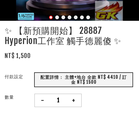
✨ 【新預購開始】 28887
Hyperion工作室 觸手德麗傻 ✨
NT$ 1,500
付款設定
配置詳情： 主體+地台 全款 NT$ 4410 / 訂
金 NT$ 1500
數量
-
+