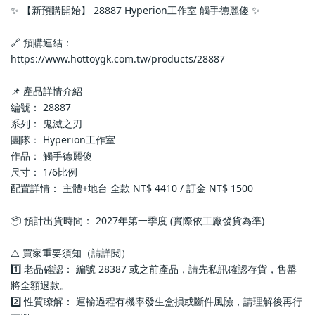
✨ 【新預購開始】 28887 Hyperion工作室 觸手德麗傻 ✨
🔗 預購連結：
https://www.hottoygk.com.tw/products/28887
📌 產品詳情介紹
編號： 28887
系列： 鬼滅之刃
團隊： Hyperion工作室
作品： 觸手德麗傻
尺寸： 1/6比例
配置詳情： 主體+地台 全款 NT$ 4410 / 訂金 NT$ 1500
📦 預計出貨時間： 2027年第一季度 (實際依工廠發貨為準)
⚠️ 買家重要須知（請詳閱）
1️⃣ 老品確認： 編號 28387 或之前產品，請先私訊確認存貨，售罄
將全額退款。
2️⃣ 性質瞭解： 運輸過程有機率發生盒損或斷件風險，請理解後再行