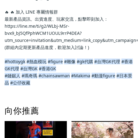
🔥 🔥 加入 LINE 專屬情報群
最新產品資訊、出貨進度、玩家交流，點擊即刻加入：
https://line.me/ti/g2/WLbj-MSr-
bvx9_bJ5QfPphWCM1UOUL9rrP4DEA?
utm_source=invitation&utm_medium=link_copy&utm_campaign=
(群組內定期更新產品進度，歡迎加入討論！)
#hottoygk
#熱血模玩
#figure
#雕像
#gk代購
#台灣GK代理
#香港
GK代理
#台灣GK
#香港GK
#鏈鋸人
#瑪奇瑪
#chainsawman
#Makima
#動漫figure
#日本景
品
#公仔收藏
向你推薦