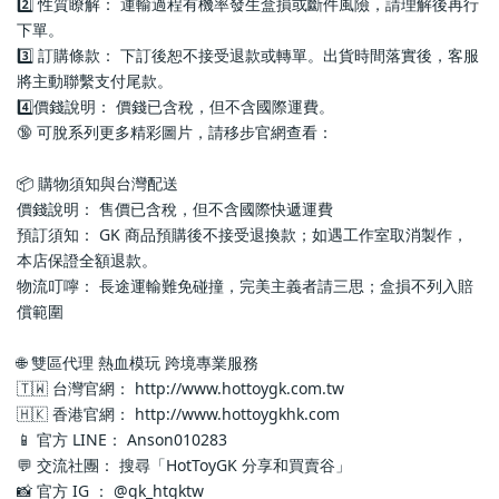
2️⃣ 性質瞭解： 運輸過程有機率發生盒損或斷件風險，請理解後再行
下單。
3️⃣ 訂購條款： 下訂後恕不接受退款或轉單。出貨時間落實後，客服
將主動聯繫支付尾款。
4️⃣價錢說明： 價錢已含稅，但不含國際運費。
🔞 可脫系列更多精彩圖片，請移步官網查看： 
📦 購物須知與台灣配送
價錢說明： 售價已含稅，但不含國際快遞運費
預訂須知： GK 商品預購後不接受退換款；如遇工作室取消製作，
本店保證全額退款。
物流叮嚀： 長途運輸難免碰撞，完美主義者請三思；盒損不列入賠
償範圍
🌐 雙區代理 熱血模玩 跨境專業服務
🇹🇼 台灣官網： http://www.hottoygk.com.tw
🇭🇰 香港官網： http://www.hottoygkhk.com
📱 官方 LINE： Anson010283
💬 交流社團： 搜尋「HotToyGK 分享和買賣谷」
📸 官方 IG ： @gk_htgktw