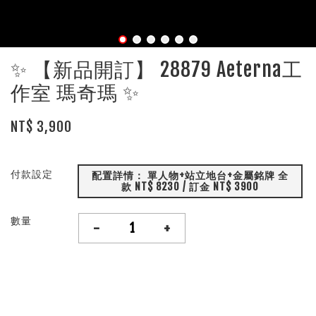
✨ 【新品開訂】 28879 Aeterna工
作室 瑪奇瑪 ✨
NT$ 3,900
付款設定
配置詳情： 單人物+站立地台+金屬銘牌 全
款 NT$ 8230 / 訂金 NT$ 3900
數量
-
+