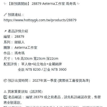
✨ 【新預購開始】 28879 Aeterna工作室 瑪奇瑪 ✨
🔗 預購連結：
https://www.hottoygk.com.tw/products/28879
📌 產品詳情介紹
編號： 28879
系列： 鏈鋸人
團隊： Aeterna工作室
作品： 瑪奇瑪
尺寸： 1/6 高33cm 寬23cm 深22cm
配置詳情： 單人物+站立地台+金屬銘牌
               全款 NT$ 8230 / 訂金 NT$ 3900
📦 預計出貨時間： 2027年第一季度 (實際依工廠發貨為準)
⚠️ 買家重要須知（請詳閱）
1️⃣ 老品確認： 編號 28379 或之前產品，請先私訊確認存貨，售罄
將全額退款。