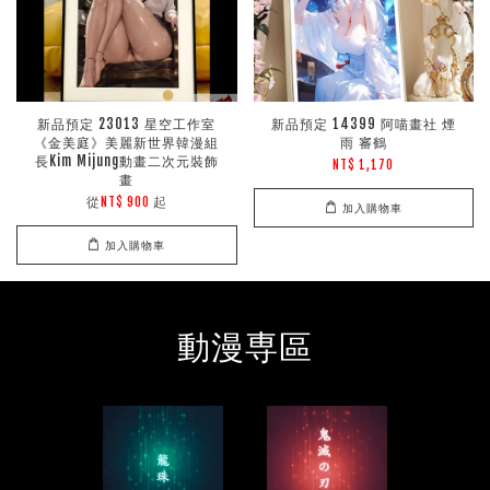
新品預定 23013 星空工作室
新品預定 14399 阿喵畫社 煙
《金美庭》美麗新世界韓漫組
雨 審鶴
長Kim Mijung動畫二次元裝飾
NT$ 1,170
畫
從
起
NT$ 900
加入購物車
加入購物車
動漫専區