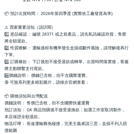
📦 預計出貨時間： 2026年第四季度 (實際依工廠發貨為準)
⚠️ 買家重要須知（請詳閱）
1️⃣ 老品確認： 編號 28371 或之前產品，請先私訊確認存貨，售罄
將全額退款。
2️⃣ 性質瞭解： 運輸過程有機率發生盒損或斷件風險，請理解後再行
下單。
3️⃣ 訂購條款： 下訂後恕不接受退款或轉單。出貨時間落實後，客服
將主動聯繫支付尾款。
4️⃣價錢說明： 價錢已含稅，但不含國際運費。
🔞 可脫系列更多精彩圖片，請移步官網查看： 
📦 購物須知與台灣配送
價錢說明： 售價已含稅，但不含國際快遞運費
預訂須知： GK 商品預購後不接受退換款；如遇工作室取消製作，
本店保證全額退款。
物流叮嚀： 長途運輸難免碰撞，完美主義者請三思；盒損不列入賠
償範圍