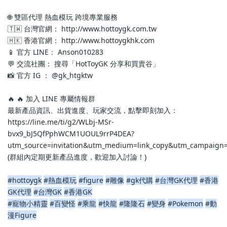
🌐 雙區代理 熱血模玩 跨境專業服務
🇹🇼 台灣官網： http://www.hottoygk.com.tw
🇭🇰 香港官網： http://www.hottoygkhk.com
📱 官方 LINE： Anson010283
💬 交流社團： 搜尋「HotToyGK 分享和買賣谷」
📸 官方 IG ： @gk_htgktw
🔥 🔥 加入 LINE 專屬情報群
最新產品資訊、出貨進度、玩家交流，點擊即刻加入：
https://line.me/ti/g2/WLbj-MSr-
bvx9_bJ5QfPphWCM1UOUL9rrP4DEA?
utm_source=invitation&utm_medium=link_copy&utm_campaign=
(群組內定期更新產品進度，歡迎加入討論！)
#hottoygk
#熱血模玩
#figure
#雕像
#gk代購
#台灣GK代理
#香港
GK代理
#台灣GK
#香港GK
#寵物小精靈
#百變怪
#乘龍
#快龍
#隆隆石
#變身
#Pokemon
#動
漫Figure