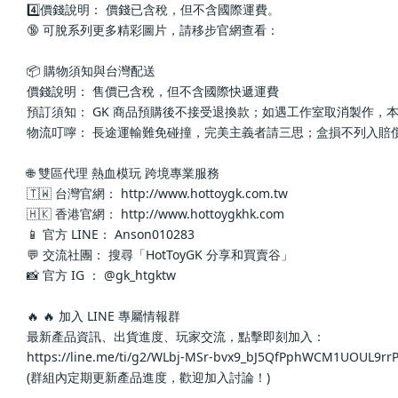
4️⃣價錢說明： 價錢已含稅，但不含國際運費。
🔞 可脫系列更多精彩圖片，請移步官網查看： 
📦 購物須知與台灣配送
價錢說明： 售價已含稅，但不含國際快遞運費
預訂須知： GK 商品預購後不接受退換款；如遇工作室取消製作，
物流叮嚀： 長途運輸難免碰撞，完美主義者請三思；盒損不列入賠
🌐 雙區代理 熱血模玩 跨境專業服務
🇹🇼 台灣官網： http://www.hottoygk.com.tw
🇭🇰 香港官網： http://www.hottoygkhk.com
📱 官方 LINE： Anson010283
💬 交流社團： 搜尋「HotToyGK 分享和買賣谷」
📸 官方 IG ： @gk_htgktw
🔥 🔥 加入 LINE 專屬情報群
最新產品資訊、出貨進度、玩家交流，點擊即刻加入：
https://line.me/ti/g2/WLbj-MSr-bvx9_bJ5QfPphWCM1UOUL9r
(群組內定期更新產品進度，歡迎加入討論！)