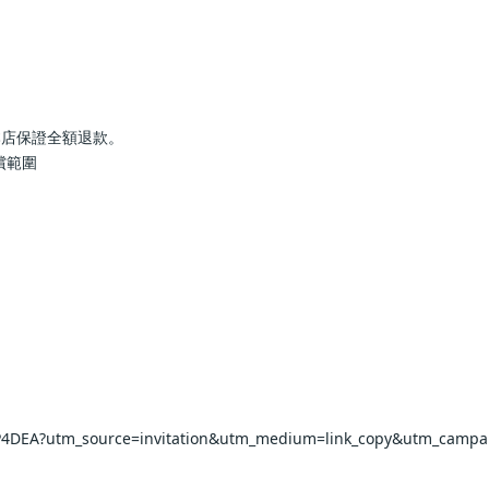
本店保證全額退款。
償範圍
rP4DEA?utm_source=invitation&utm_medium=link_copy&utm_campa