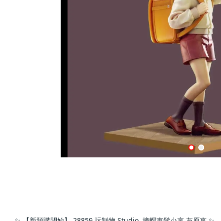
✨ 【新預購開始】 28859 玩制物 Studio  摘帽束髮小哀 灰原哀 ✨