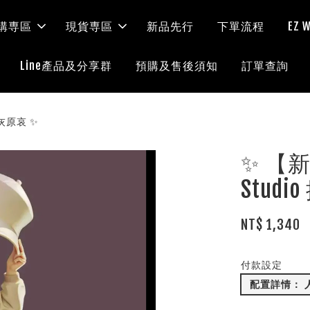
購専區
現貨専區
新品先行
下單流程
EZ
Line產品及分享群
預購及售後須知
訂單查詢
 灰原哀 ✨
✨ 【新
Stud
NT$ 1,340
付款設定