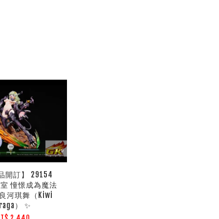
品開訂】 29154
室 憧憬成為魔法
良河琪舞（Kiwi
raga） ✨
T$ 2,440