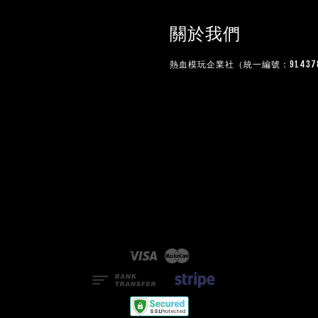
關於我們
熱血模玩企業社（統一編號：914378
Visa
Master