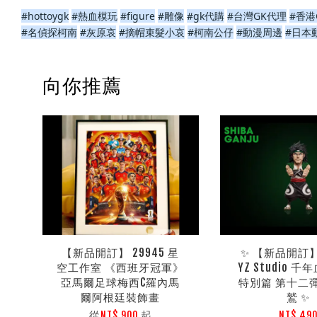
#hottoygk
#熱血模玩
#figure
#雕像
#gk代購
#台灣GK代理
#香港
#名偵探柯南
#灰原哀
#摘帽束髮小哀
#柯南公仔
#動漫周邊
#日本
向你推薦
【新品開訂】 29945 星
✨ 【新品開訂】 
空工作室 《西班牙冠軍》
YZ Studio 
亞馬爾足球梅西C羅內馬
特別篇 第十二
爾阿根廷裝飾畫
鷲 ✨
從
起
NT$ 900
NT$ 49