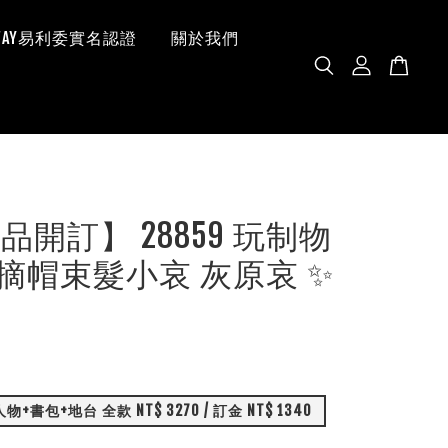
 WAY易利委實名認證
關於我們
品開訂】 28859 玩制物
io 摘帽束髮小哀 灰原哀 ✨
配置詳情： 人物+書包+地台 全款 NT$ 3270 / 訂金 NT$ 1340