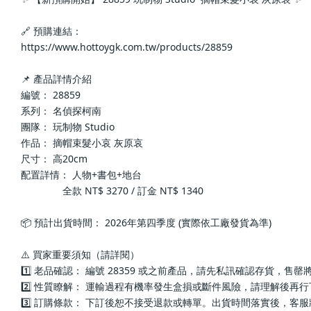
🔗 預購連結：
https://www.hottoygk.com.tw/products/28859
📌 產品詳情介紹
編號： 28859
系列： 名偵探柯南
團隊： 玩制物 Studio 
作品： 摘帽束髮小哀 灰原哀
尺寸： 高20cm
配置詳情： 人物+書包+地台
               全款 NT$ 3270 / 訂金 NT$ 1340
📦 預計出貨時間： 2026年第四季度 (實際依工廠發貨為準)
⚠️ 買家重要須知（請詳閱）
1️⃣ 老品確認： 編號 28359 或之前產品，請先私訊確認存貨，售
2️⃣ 性質瞭解： 運輸過程有機率發生盒損或斷件風險，請理解後再
3️⃣ 訂購條款： 下訂後恕不接受退款或轉單。出貨時間落實後，客