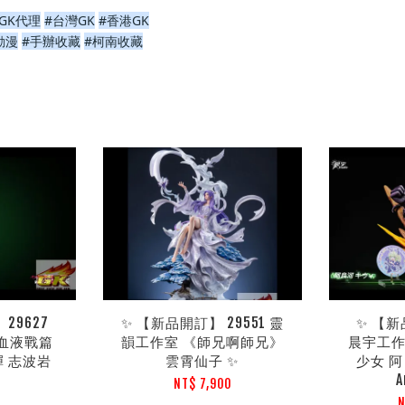
GK代理
#台灣GK
#香港GK
動漫
#手辦收藏
#柯南收藏
29627
✨ 【新品開訂】 29551 靈
✨ 【新
千年血液戰篇
韻工作室 《師兄啊師兄》
晨宇工作
彈 志波岩
雲霄仙子 ✨
少女 阿
A
NT$ 7,900
0
N