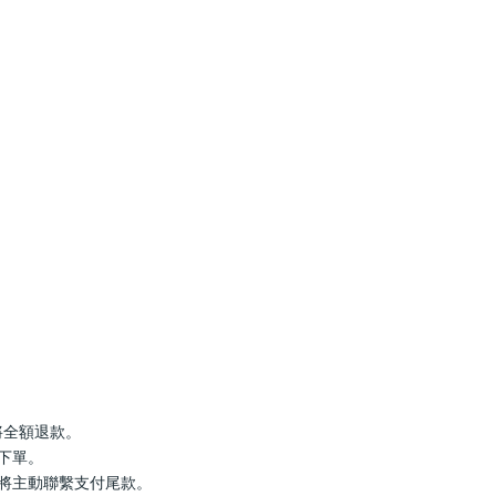
罄將全額退款。
行下單。
服將主動聯繫支付尾款。