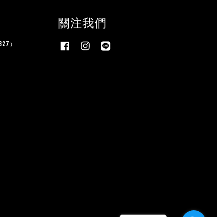
關注我們
27）
Facebook
Instagram
Line