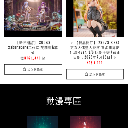
【新品開訂】 30043
✨ 【新品開訂】 28978 F:NEX
SakuraCore工作室 芙莉蓮&菲
更衣人偶墜入愛河 喜多川海夢
倫
針織衫ver. 1/6 比例手辦 (截止
日期：2026年7月16日) ✨
從
起
NT$ 1,440
NT$ 1,000
加入購物車
加入購物車
動漫専區