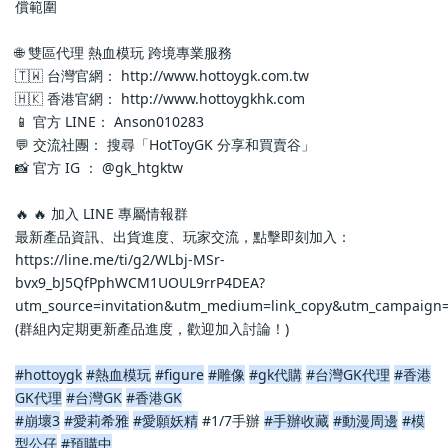
償範圍
🌐 雙區代理 熱血模玩 跨境專業服務
🇹🇼 台灣官網： http://www.hottoygk.com.tw
🇭🇰 香港官網： http://www.hottoygkhk.com
📱 官方 LINE： Anson010283
💬 交流社團： 搜尋「HotToyGK 分享和買賣谷」
📸 官方 IG ： @gk_htgktw
🔥 🔥 加入 LINE 專屬情報群
最新產品資訊、出貨進度、玩家交流，點擊即刻加入：
https://line.me/ti/g2/WLbj-MSr-
bvx9_bJ5QfPphWCM1UOUL9rrP4DEA?
utm_source=invitation&utm_medium=link_copy&utm_campaign=
(群組內定期更新產品進度，歡迎加入討論！)
#hottoygk
#熱血模玩
#figure
#雕像
#gk代購
#台灣GK代理
#香港
GK代理
#台灣GK
#香港GK
#崩壞3
#愛莉希雅
#愛願妖精
 #1/7手辦 
#手辦收藏
#動漫周邊
#模
型公仔
#預購中