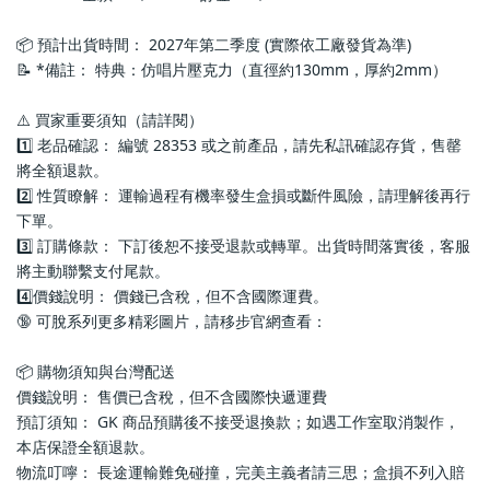
📦 預計出貨時間： 2027年第二季度 (實際依工廠發貨為準)
📝 *備註： 特典：仿唱片壓克力（直徑約130mm，厚約2mm）
⚠️ 買家重要須知（請詳閱）
1️⃣ 老品確認： 編號 28353 或之前產品，請先私訊確認存貨，售罄
將全額退款。
2️⃣ 性質瞭解： 運輸過程有機率發生盒損或斷件風險，請理解後再行
下單。
3️⃣ 訂購條款： 下訂後恕不接受退款或轉單。出貨時間落實後，客服
將主動聯繫支付尾款。
4️⃣價錢說明： 價錢已含稅，但不含國際運費。
🔞 可脫系列更多精彩圖片，請移步官網查看： 
📦 購物須知與台灣配送
價錢說明： 售價已含稅，但不含國際快遞運費
預訂須知： GK 商品預購後不接受退換款；如遇工作室取消製作，
本店保證全額退款。
物流叮嚀： 長途運輸難免碰撞，完美主義者請三思；盒損不列入賠