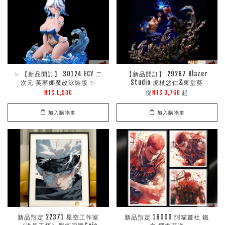
✨ 【新品開訂】 30124 ECY 二
【新品開訂】 29287 Blazer
次元 芙寧娜魔改泳裝版 ✨
Studio 虎杖悠仁&東堂葵
從
起
NT$ 1,500
NT$ 3,760
加入購物車
加入購物車
新品預定 22371 星空工作室
新品預定 18009 阿喵畫社 鐵