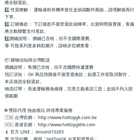
將全額退款。
2️⃣ 性質瞭解： 運輸過程有機率發生盒損或斷件風險，請理解後再行
下單。
3️⃣ 訂購條款： 下訂後恕不接受退款或轉單。出貨時間落實後，客服
將主動聯繫支付尾款。
4️⃣價錢說明： 價錢已含稅，但不含國際運費。
🔞 可脫系列更多精彩圖片，請移步官網查看： 
📦 購物須知與台灣配送
價錢說明： 售價已含稅，但不含國際快遞運費
預訂須知： GK 商品預購後不接受退換款；如遇工作室取消製作，
本店保證全額退款。
物流叮嚀： 長途運輸難免碰撞，完美主義者請三思；盒損不列入賠
償範圍
🌐 雙區代理 熱血模玩 跨境專業服務
🇹🇼 台灣官網： http://www.hottoygk.com.tw
🇭🇰 香港官網： http://www.hottoygkhk.com
📱 官方 LINE： Anson010283
💬 交流社團： 搜尋「HotToyGK 分享和買賣谷」