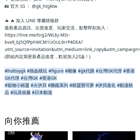
📸 官方 IG ： @gk_htgktw
🔥 🔥 加入 LINE 專屬情報群
最新產品資訊、出貨進度、玩家交流，點擊即刻加入：
https://line.me/ti/g2/WLbj-MSr-
bvx9_bJ5QfPphWCM1UOUL9rrP4DEA?
utm_source=invitation&utm_medium=link_copy&utm_campaign=
(群組內定期更新產品進度，歡迎加入討論！)
#hottoygk
#熱血模玩
#figure
#雕像
#gk代購
#台灣GK代理
#香港
GK代理
#台灣GK
#香港GK
#寵物小精靈
#火伊貝
#圖鑑系列
#精靈寶可夢
#伊貝進化
#動漫精
品
#玩具收藏
#日本動漫
向你推薦