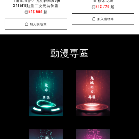
《港風五悟》咒術回戰Gojo
血 櫻木花道
Satoru動畫二次元裝飾畫
從
起
NT$ 720
從
起
NT$ 900
加入購物車
加入購物車
動漫専區