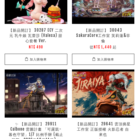
【新品開訂】 30287 ECY 二次
【新品開訂】 30043
元 乳牛娘 瓦蕾莎 (Valesa) 甜
SakuraCore工作室 芙莉蓮&菲
心套餐 Ver.
倫
從
起
NT$ 490
NT$ 1,440
加入購物車
加入購物車
✨ 【新品開訂】 29911
【新品開訂】 29641 雲頂摘星
Calbone 雲圖計畫 「可露凱-
工作室 正版授權 火影忍者 自
暮色守望」1/7 比例手辦 (截止
來也