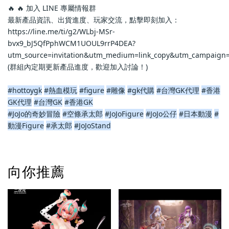
🔥 🔥 加入 LINE 專屬情報群
最新產品資訊、出貨進度、玩家交流，點擊即刻加入：
https://line.me/ti/g2/WLbj-MSr-
bvx9_bJ5QfPphWCM1UOUL9rrP4DEA?
utm_source=invitation&utm_medium=link_copy&utm_campaign=
(群組內定期更新產品進度，歡迎加入討論！)
#hottoygk
#熱血模玩
#figure
#雕像
#gk代購
#台灣GK代理
#香港
GK代理
#台灣GK
#香港GK
#JoJo的奇妙冒險
#空條承太郎
#JoJoFigure
#JoJo公仔
#日本動漫
#
動漫Figure
#承太郎
#JoJoStand
向你推薦