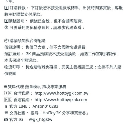
下單。
3️⃣ 訂購條款： 下訂後恕不接受退款或轉單。出貨時間落實後，客服
將主動聯繫支付尾款。
4️⃣價錢說明： 價錢已含稅，但不含國際運費。
🔞 可脫系列更多精彩圖片，請移步官網查看： 
📦 購物須知與台灣配送
價錢說明： 售價已含稅，但不含國際快遞運費
預訂須知： GK 商品預購後不接受退換款；如遇工作室取消製作，
本店保證全額退款。
物流叮嚀： 長途運輸難免碰撞，完美主義者請三思；盒損不列入賠
償範圍
🌐 雙區代理 熱血模玩 跨境專業服務
🇹🇼 台灣官網： http://www.hottoygk.com.tw
🇭🇰 香港官網： http://www.hottoygkhk.com
📱 官方 LINE： Anson010283
💬 交流社團： 搜尋「HotToyGK 分享和買賣谷」
📸 官方 IG ： @gk_htgktw