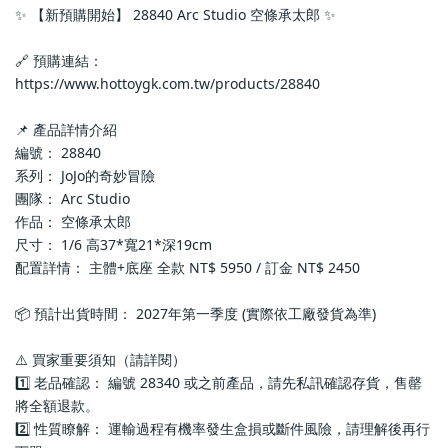
✨ 【新預購開始】 28840 Arc Studio 空條承太郎 ✨
🔗 預購連結：
https://www.hottoygk.com.tw/products/28840
📌 產品詳情介紹
編號： 28840
系列： JoJo的奇妙冒險
團隊： Arc Studio
作品： 空條承太郎
尺寸： 1/6 高37*寬21*深19cm
配置詳情： 主體+底座 全款 NT$ 5950 / 訂金 NT$ 2450
📦 預計出貨時間： 2027年第一季度 (實際依工廠發貨為準)
⚠️ 買家重要須知（請詳閱）
1️⃣ 老品確認： 編號 28340 或之前產品，請先私訊確認存貨，售罄
將全額退款。
2️⃣ 性質瞭解： 運輸過程有機率發生盒損或斷件風險，請理解後再行