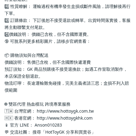
2️⃣ 性質瞭解： 運輸過程有機率發生盒損或斷件風險，請理解後再行
下單。
3️⃣ 訂購條款： 下訂後恕不接受退款或轉單。出貨時間落實後，客服
將主動聯繫支付尾款。
4️⃣價錢說明： 價錢已含稅，但不含國際運費。
🔞 可脫系列更多精彩圖片，請移步官網查看： 
📦 購物須知與台灣配送
價錢說明： 售價已含稅，但不含國際快遞運費
預訂須知： GK 商品預購後不接受退換款；如遇工作室取消製作，
本店保證全額退款。
物流叮嚀： 長途運輸難免碰撞，完美主義者請三思；盒損不列入賠
償範圍
🌐 雙區代理 熱血模玩 跨境專業服務
🇹🇼 台灣官網： http://www.hottoygk.com.tw
🇭🇰 香港官網： http://www.hottoygkhk.com
📱 官方 LINE： Anson010283
💬 交流社團： 搜尋「HotToyGK 分享和買賣谷」