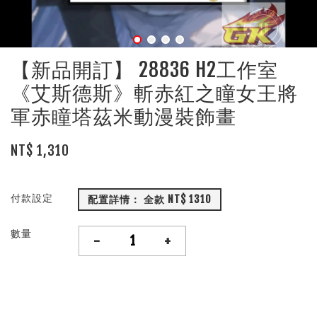
【新品開訂】 28836 H2工作室
《艾斯德斯》斬赤紅之瞳女王將
軍赤瞳塔茲米動漫裝飾畫
NT$ 1,310
付款設定
配置詳情： 全款 NT$ 1310
數量
-
+