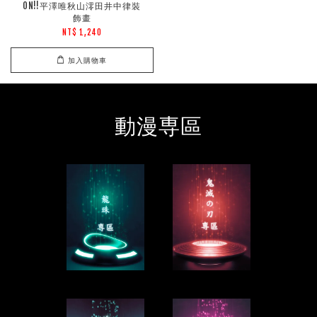
ON!!平澤唯秋山澪田井中律裝
飾畫
NT$ 1,240
加入購物車
動漫専區