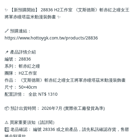
✨ 【新預購開始】 28836 H2工作室 《艾斯德斯》斬赤紅之瞳女王
將軍赤瞳塔茲米動漫裝飾畫 ✨
🔗 預購連結：
https://www.hottoygk.com.tw/products/28836
📌 產品詳情介紹
編號： 28836
系列： 斬赤紅之瞳
團隊： H2工作室
作品： 《艾斯德斯》斬赤紅之瞳女王將軍赤瞳塔茲米動漫裝飾畫
尺寸： 50×40cm
配置詳情：  全款 NT$ 1310
📦 預計出貨時間： 2026年7月 (實際依工廠發貨為準)
⚠️ 買家重要須知（請詳閱）
1️⃣ 老品確認： 編號 28336 或之前產品，請先私訊確認存貨，售罄
將全額退款。