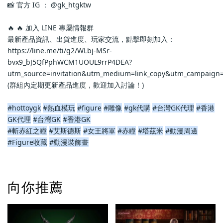
📸 官方 IG ： @gk_htgktw
🔥 🔥 加入 LINE 專屬情報群
最新產品資訊、出貨進度、玩家交流，點擊即刻加入：
https://line.me/ti/g2/WLbj-MSr-
bvx9_bJ5QfPphWCM1UOUL9rrP4DEA?
utm_source=invitation&utm_medium=link_copy&utm_campaign=
(群組內定期更新產品進度，歡迎加入討論！)
#hottoygk
#熱血模玩
#figure
#雕像
#gk代購
#台灣GK代理
#香港
GK代理
#台灣GK
#香港GK
#斬赤紅之瞳
#艾斯德斯
#女王將軍
#赤瞳
#塔茲米
#動漫周邊
#Figure收藏
#動漫裝飾畫
向你推薦