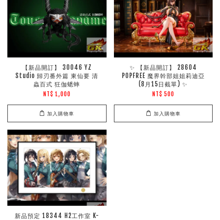
【新品開訂】 30046 YZ
✨ 【新品開訂】 28604
Studio 歸刃番外篇 東仙要 清
POPFREE 魔界幹部姐姐莉迪亞
蟲百式 狂伽蟋蟀
(8月15日截單) ✨
NT$ 1,000
NT$ 500
加入購物車
加入購物車
新品預定 18344 H2工作室 K-