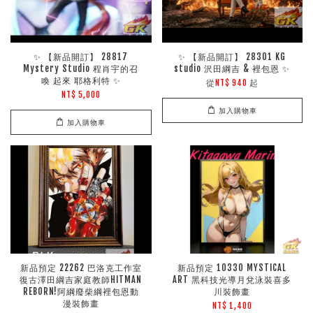
✨ 【新品開訂】 28817
✨ 【新品開訂】 28301 KG
Mystery Studio 程肖宇的召
studio 沢田綱吉 & 裡包恩 ✨
喚 起來 耶格利特 ✨
從
起
NT$ 940
NT$ 5,000
加入購物車
加入購物車
新品預定 22262 巴洛克工作室
新品預定 10330 MYSTICAL
復古澤田綱吉家庭教師HITMAN
ART 黑科技光導月兌泳裝喜多
REBORN!阿綱廢柴綱裡包恩動
川裝飾畫
漫裝飾畫
NT$ 1,400