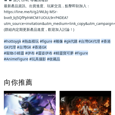
最新產品資訊、出貨進度、玩家交流，點擊即刻加入：
https://line.me/ti/g2/WLbj-MSr-
bvx9_bJ5QfPphWCM1UOUL9rrP4DEA?
utm_source=invitation&utm_medium=link_copy&utm_campaign=
(群組內定期更新產品進度，歡迎加入討論！)
#hottoygk
#熱血模玩
#figure
#雕像
#gk代購
#台灣GK代理
#香港
GK代理
#台灣GK
#香港GK
#寵物小精靈
#伊布
#靈姿伊布
#精靈寶可夢
#Figure
#AnimeFigure
#玩具攝影
#收藏品
向你推薦