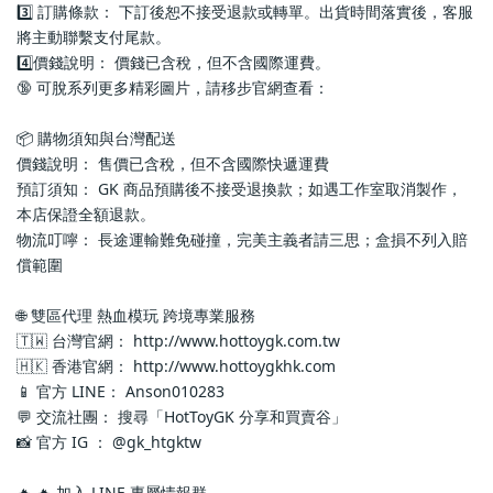
3️⃣ 訂購條款： 下訂後恕不接受退款或轉單。出貨時間落實後，客服
將主動聯繫支付尾款。
4️⃣價錢說明： 價錢已含稅，但不含國際運費。
🔞 可脫系列更多精彩圖片，請移步官網查看： 
📦 購物須知與台灣配送
價錢說明： 售價已含稅，但不含國際快遞運費
預訂須知： GK 商品預購後不接受退換款；如遇工作室取消製作，
本店保證全額退款。
物流叮嚀： 長途運輸難免碰撞，完美主義者請三思；盒損不列入賠
償範圍
🌐 雙區代理 熱血模玩 跨境專業服務
🇹🇼 台灣官網： http://www.hottoygk.com.tw
🇭🇰 香港官網： http://www.hottoygkhk.com
📱 官方 LINE： Anson010283
💬 交流社團： 搜尋「HotToyGK 分享和買賣谷」
📸 官方 IG ： @gk_htgktw
🔥 🔥 加入 LINE 專屬情報群