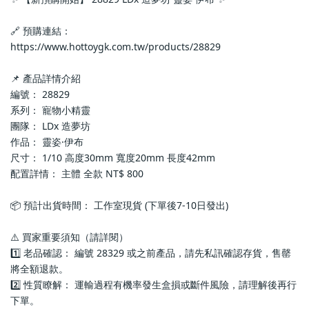
🔗 預購連結：
https://www.hottoygk.com.tw/products/28829
📌 產品詳情介紹
編號： 28829
系列： 寵物小精靈
團隊： LDx 造夢坊
作品： 靈姿·伊布
尺寸： 1/10 高度30mm 寬度20mm 長度42mm
配置詳情： 主體 全款 NT$ 800
📦 預計出貨時間： 工作室現貨 (下單後7-10日發出)
⚠️ 買家重要須知（請詳閱）
1️⃣ 老品確認： 編號 28329 或之前產品，請先私訊確認存貨，售罄
將全額退款。
2️⃣ 性質瞭解： 運輸過程有機率發生盒損或斷件風險，請理解後再行
下單。