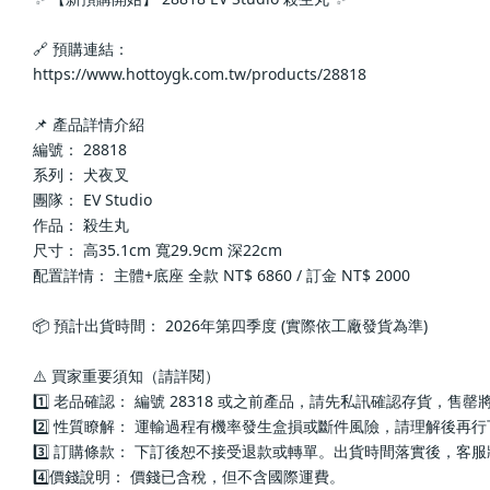
🔗 預購連結：
https://www.hottoygk.com.tw/products/28818
📌 產品詳情介紹
編號： 28818
系列： 犬夜叉
團隊： EV Studio
作品： 殺生丸
尺寸： 高35.1cm 寬29.9cm 深22cm
配置詳情： 主體+底座 全款 NT$ 6860 / 訂金 NT$ 2000
📦 預計出貨時間： 2026年第四季度 (實際依工廠發貨為準)
⚠️ 買家重要須知（請詳閱）
1️⃣ 老品確認： 編號 28318 或之前產品，請先私訊確認存貨，售
2️⃣ 性質瞭解： 運輸過程有機率發生盒損或斷件風險，請理解後再
3️⃣ 訂購條款： 下訂後恕不接受退款或轉單。出貨時間落實後，客
4️⃣價錢說明： 價錢已含稅，但不含國際運費。