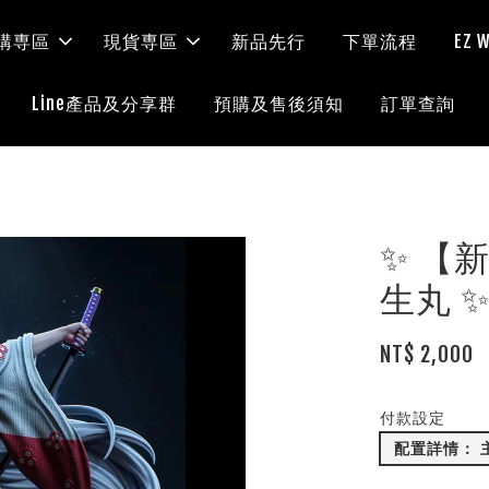
購専區
現貨専區
新品先行
下單流程
EZ
Line產品及分享群
預購及售後須知
訂單查詢
✨ 【新品
生丸 
NT$ 2,000
付款設定
配置詳情： 主體