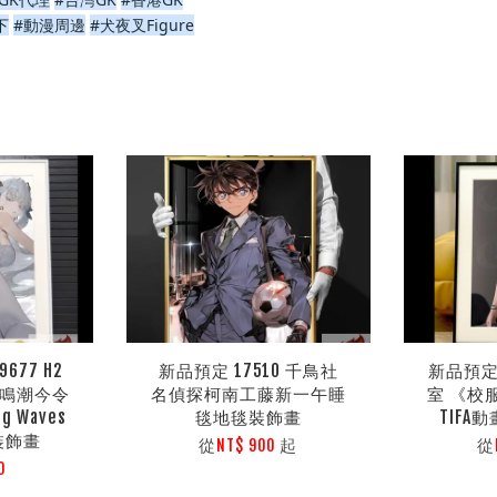
下
#動漫周邊
#犬夜叉Figure
677 H2
新品預定 17510 千鳥社
新品預定 
》鳴潮今令
名偵探柯南工藤新一午睡
室 《校
g Waves
毯地毯裝飾畫
TIF
裝飾畫
從
起
從
NT$ 900
0