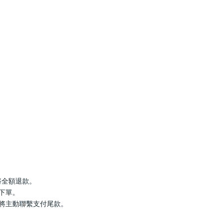
罄將全額退款。
行下單。
服將主動聯繫支付尾款。