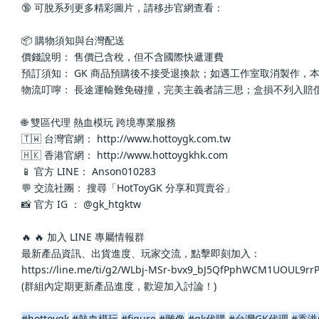
🔞 可脫系列更多精彩圖片，請移步官網查看： 
📦 購物須知與台灣配送
價錢說明： 售價已含稅，但不含國際快遞運費
預訂須知： GK 商品預購後不接受退換款；如遇工作室取消製作，
物流叮嚀： 長途運輸難免碰撞，完美主義者請三思；盒損不列入賠
🌐 雙區代理 熱血模玩 跨境專業服務
🇹🇼 台灣官網： http://www.hottoygk.com.tw
🇭🇰 香港官網： http://www.hottoygkhk.com
📱 官方 LINE： Anson010283
💬 交流社團： 搜尋「HotToyGK 分享和買賣谷」
📸 官方 IG ： @gk_htgktw
🔥 🔥 加入 LINE 專屬情報群
最新產品資訊、出貨進度、玩家交流，點擊即刻加入：
https://line.me/ti/g2/WLbj-MSr-bvx9_bJ5QfPphWCM1UOUL9r
(群組內定期更新產品進度，歡迎加入討論！)
#hottoygk
#熱血模玩
#figure
#雕像
#gk代購
#台灣GK代理
#香港