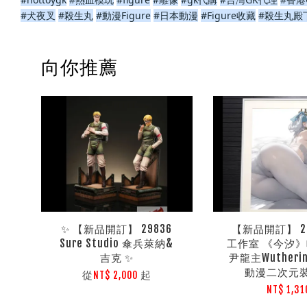
#犬夜叉
#殺生丸
#動漫Figure
#日本動漫
#Figure收藏
#殺生丸殿
向你推薦
✨ 【新品開訂】 29836
【新品開訂】 29
Sure Studio 傘兵萊納&
工作室 《今汐
吉克 ✨
尹龍主Wutherin
動漫二次元
從
起
NT$ 2,000
NT$ 1,31