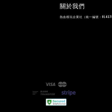
關於我們
熱血模玩企業社（統一編號：914378
Visa
Master