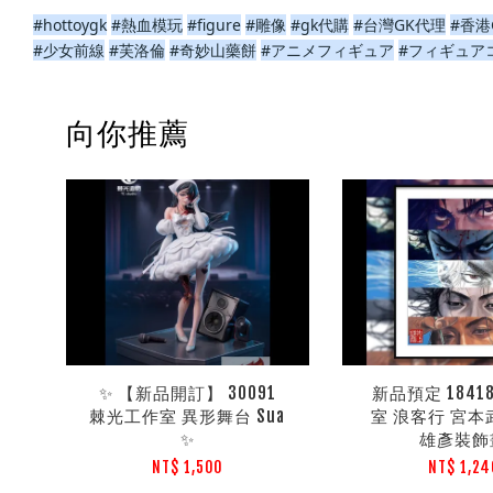
#hottoygk
#熱血模玩
#figure
#雕像
#gk代購
#台灣GK代理
#香港
#少女前線
#芙洛倫
#奇妙山藥餅
#アニメフィギュア
#フィギュア
向你推薦
✨ 【新品開訂】 30091
新品預定 1841
棘光工作室 異形舞台 Sua
室 浪客行 宮
✨
雄彥裝飾
NT$ 1,500
NT$ 1,24