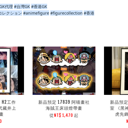
GK代理
#台灣GK
#香港GK
コレクション
#animefigure
#figurecollection
#香港
8 H2工作
新品預定 17839 阿喵畫社
新品預定 
本武藏井上
海賊王床頭燈帶畫
室 《黑
畫
虎先
從
起
NT$ 1,470
0