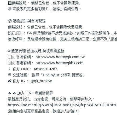
4️⃣價錢說明： 價錢已含稅，但不含國際運費。
🔞 可脫系列更多精彩圖片，請移步官網查看： 
📦 購物須知與台灣配送
價錢說明： 售價已含稅，但不含國際快遞運費
預訂須知： GK 商品預購後不接受退換款；如遇工作室取消製作，
物流叮嚀： 長途運輸難免碰撞，完美主義者請三思；盒損不列入賠
🌐 雙區代理 熱血模玩 跨境專業服務
🇹🇼 台灣官網： http://www.hottoygk.com.tw
🇭🇰 香港官網： http://www.hottoygkhk.com
📱 官方 LINE： Anson010283
💬 交流社團： 搜尋「HotToyGK 分享和買賣谷」
📸 官方 IG ： @gk_htgktw
🔥 🔥 加入 LINE 專屬情報群
最新產品資訊、出貨進度、玩家交流，點擊即刻加入：
https://line.me/ti/g2/WLbj-MSr-bvx9_bJ5QfPphWCM1UOUL9r
(群組內定期更新產品進度，歡迎加入討論！)