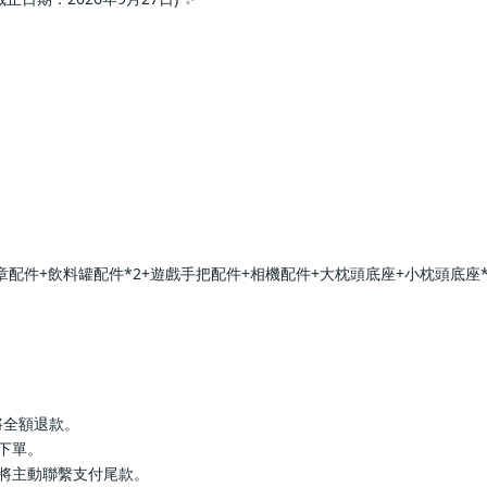
章配件+飲料罐配件*2+遊戲手把配件+相機配件+大枕頭底座+小枕頭底座
罄將全額退款。
行下單。
服將主動聯繫支付尾款。