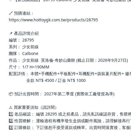
🔗 預購連結：
https://www.hottoygk.com.tw/products/28795
📌 產品詳情介紹
編號： 28795
系列： 少女前線
團隊： Calbone
作品： 少女前線  芙洛倫-奇妙山藥餅 (截止日期：2026年9月27日)
尺寸： 1/7 H=190MM
配置詳情： 本體+手機配件+平板配件+耳機配件+袋裝薯片配件+ 徽
               全款 NT$ 4500 / 訂金 NT$ 1000
📦 預計出貨時間： 2027年第二季度 (實際依工廠發貨為準)
⚠️ 買家重要須知（請詳閱）
1️⃣ 老品確認： 編號 28295 或之前產品，請先私訊確認存貨，售
2️⃣ 性質瞭解： 運輸過程有機率發生盒損或斷件風險，請理解後再
3️⃣ 訂購條款： 下訂後恕不接受退款或轉單。出貨時間落實後，客