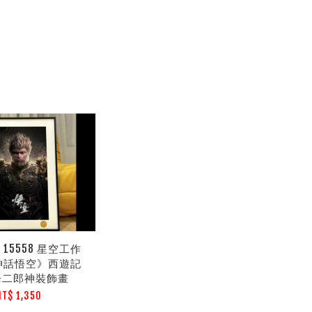
15558 星空工作
神話悟空》西遊記
鋒二郎神裝飾畫
NT$ 1,350