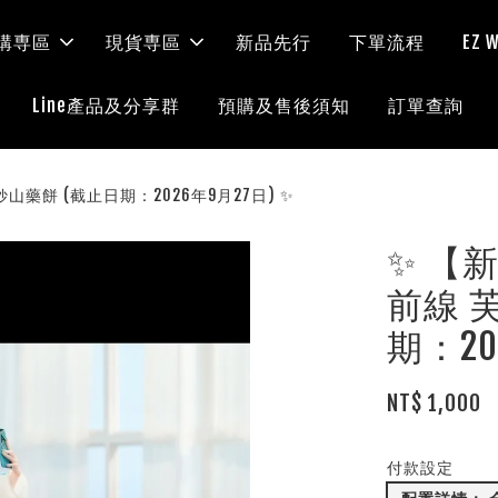
購専區
現貨専區
新品先行
下單流程
EZ
Line產品及分享群
預購及售後須知
訂單查詢
奇妙山藥餅 (截止日期：2026年9月27日) ✨
✨ 【新
前線 
期：20
NT$ 1,000
付款設定