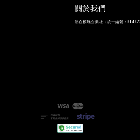
關於我們
熱血模玩企業社（統一編號：914378
Visa
Master