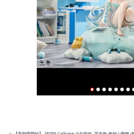
✨ 【新預購開始】 28795 Calbone 少女前線  芙洛倫-奇妙山藥餅 (