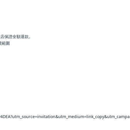
本店保證全額退款。
償範圍
rP4DEA?utm_source=invitation&utm_medium=link_copy&utm_campa