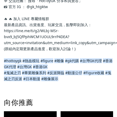
💬 交流社團： 搜尋「HotToyGK 分享和買賣谷」
📸 官方 IG ： @gk_htgktw
🔥 🔥 加入 LINE 專屬情報群
最新產品資訊、出貨進度、玩家交流，點擊即刻加入：
https://line.me/ti/g2/WLbj-MSr-
bvx9_bJ5QfPphWCM1UOUL9rrP4DEA?
utm_source=invitation&utm_medium=link_copy&utm_campaign=
(群組內定期更新產品進度，歡迎加入討論！)
#hottoygk
#熱血模玩
#figure
#雕像
#gk代購
#台灣GK代理
#香港
GK代理
#台灣GK
#香港GK
#鬼滅之刃
#畢業雕像系列
#反派降臨
#動漫公仔
#Figure收藏
#鬼
滅之刃反派
#日本動漫
#雕像展示
向你推薦