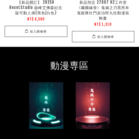
【新品開訂】 28259
新品預定 27807 H2工作室
ResetStudio 巔峰艾佛森紀念
《繼國緣壹》鬼滅之刃黑死牟
版可動人偶(黑色/白色)
鬼殺隊灶門炭治郎九柱動漫裝
飾畫
NT$ 6,500
NT$ 1,310
加入購物車
加入購物車
動漫専區