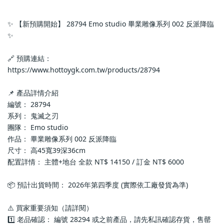
✨ 【新預購開始】 28794 Emo studio 畢業雕像系列 002 反派降臨 
✨
🔗 預購連結：
https://www.hottoygk.com.tw/products/28794
📌 產品詳情介紹
編號： 28794
系列： 鬼滅之刃
團隊： Emo studio
作品： 畢業雕像系列 002 反派降臨
尺寸： 高45寬39深36cm
配置詳情： 主體+地台 全款 NT$ 14150 / 訂金 NT$ 6000
📦 預計出貨時間： 2026年第四季度 (實際依工廠發貨為準)
⚠️ 買家重要須知（請詳閱）
1️⃣ 老品確認： 編號 28294 或之前產品，請先私訊確認存貨，售罄