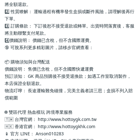
將全額退款。
2️⃣ 性質瞭解： 運輸過程有機率發生盒損或斷件風險，請理解後再行
下單。
3️⃣ 訂購條款： 下訂後恕不接受退款或轉單。出貨時間落實後，客服
將主動聯繫支付尾款。
4️⃣價錢說明： 價錢已含稅，但不含國際運費。
🔞 可脫系列更多精彩圖片，請移步官網查看： 
📦 購物須知與台灣配送
價錢說明： 售價已含稅，但不含國際快遞運費
預訂須知： GK 商品預購後不接受退換款；如遇工作室取消製作，
本店保證全額退款。
物流叮嚀： 長途運輸難免碰撞，完美主義者請三思；盒損不列入賠
償範圍
🌐 雙區代理 熱血模玩 跨境專業服務
🇹🇼 台灣官網： http://www.hottoygk.com.tw
🇭🇰 香港官網： http://www.hottoygkhk.com
📱 官方 LINE： Anson010283