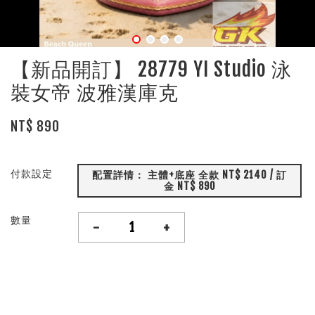
【新品開訂】 28779 YI Studio 泳
裝女帝 波雅漢庫克
NT$ 890
付款設定
配置詳情： 主體+底座 全款 NT$ 2140 / 訂
金 NT$ 890
數量
-
+