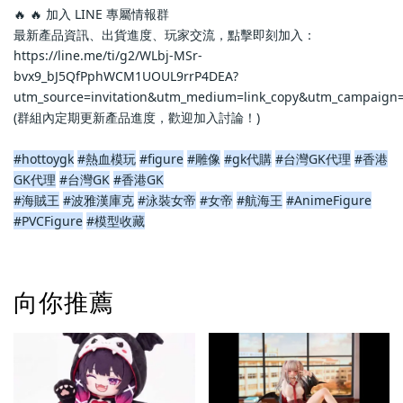
🔥 🔥 加入 LINE 專屬情報群
最新產品資訊、出貨進度、玩家交流，點擊即刻加入：
https://line.me/ti/g2/WLbj-MSr-
bvx9_bJ5QfPphWCM1UOUL9rrP4DEA?
utm_source=invitation&utm_medium=link_copy&utm_campaign=
(群組內定期更新產品進度，歡迎加入討論！)
#hottoygk
#熱血模玩
#figure
#雕像
#gk代購
#台灣GK代理
#香港
GK代理
#台灣GK
#香港GK
#海賊王
#波雅漢庫克
#泳裝女帝
#女帝
#航海王
#AnimeFigure
#PVCFigure
#模型收藏
向你推薦