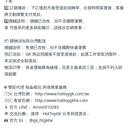
下單。
3️⃣ 訂購條款： 下訂後恕不接受退款或轉單。出貨時間落實後，客服
將主動聯繫支付尾款。
4️⃣價錢說明： 價錢已含稅，但不含國際運費。
🔞 可脫系列更多精彩圖片，請移步官網查看： 
📦 購物須知與台灣配送
價錢說明： 售價已含稅，但不含國際快遞運費
預訂須知： GK 商品預購後不接受退換款；如遇工作室取消製作，
本店保證全額退款。
物流叮嚀： 長途運輸難免碰撞，完美主義者請三思；盒損不列入賠
償範圍
🌐 雙區代理 熱血模玩 跨境專業服務
🇹🇼 台灣官網： http://www.hottoygk.com.tw
🇭🇰 香港官網： http://www.hottoygkhk.com
📱 官方 LINE： Anson010283
💬 交流社團： 搜尋「HotToyGK 分享和買賣谷」
📸 官方 IG ： @gk_htgktw