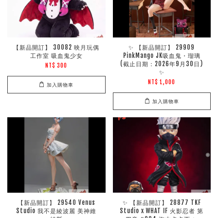
【新品開訂】 30082 映月玩偶
✨ 【新品開訂】 29909
工作室 吸血鬼少女
PinkMango JK吸血鬼・瑠璃
(截止日期：2026年9月30日)
NT$ 300
✨
NT$ 1,000
加入購物車
加入購物車
【新品開訂】 29540 Venus
✨ 【新品開訂】 28877 TKF
Studio 我不是綾波麗 美神維
Studio x WHAT IF 火影忍者 第