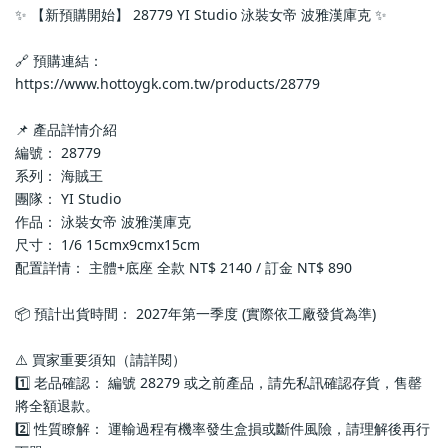
✨ 【新預購開始】 28779 YI Studio 泳裝女帝 波雅漢庫克 ✨
🔗 預購連結：
https://www.hottoygk.com.tw/products/28779
📌 產品詳情介紹
編號： 28779
系列： 海賊王
團隊： YI Studio
作品： 泳裝女帝 波雅漢庫克
尺寸： 1/6 15cmx9cmx15cm
配置詳情： 主體+底座 全款 NT$ 2140 / 訂金 NT$ 890
📦 預計出貨時間： 2027年第一季度 (實際依工廠發貨為準)
⚠️ 買家重要須知（請詳閱）
1️⃣ 老品確認： 編號 28279 或之前產品，請先私訊確認存貨，售罄
將全額退款。
2️⃣ 性質瞭解： 運輸過程有機率發生盒損或斷件風險，請理解後再行