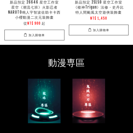
新品預定 26646 星空工作室
新品預定 25159 星空工作室
星空《潮流七班》火影忍者
《槍神Trigun》法修・史丹比
NARUTO鳴人宇智波佐助卡卡西
特人間颱風太空遊俠裝飾畫
小櫻動漫二次元裝飾畫
NT$ 1,450
從
起
NT$ 900
加入購物車
加入購物車
動漫専區