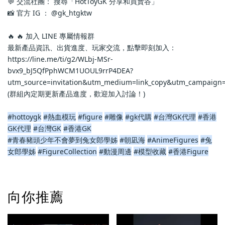
💬 交流社團： 搜尋「HotToyGK 分享和買賣谷」
📸 官方 IG ： @gk_htgktw
🔥 🔥 加入 LINE 專屬情報群
最新產品資訊、出貨進度、玩家交流，點擊即刻加入：
https://line.me/ti/g2/WLbj-MSr-
bvx9_bJ5QfPphWCM1UOUL9rrP4DEA?
utm_source=invitation&utm_medium=link_copy&utm_campaign=
(群組內定期更新產品進度，歡迎加入討論！)
#hottoygk
#熱血模玩
#figure
#雕像
#gk代購
#台灣GK代理
#香港
GK代理
#台灣GK
#香港GK
#青春豬頭少年不會夢到兔女郎學姊
#朝凪海
#AnimeFigures
#兔
女郎學姊
#FigureCollection
#動漫周邊
#模型收藏
#香港Figure
向你推薦