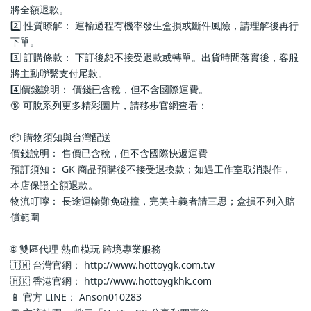
將全額退款。
2️⃣ 性質瞭解： 運輸過程有機率發生盒損或斷件風險，請理解後再行
下單。
3️⃣ 訂購條款： 下訂後恕不接受退款或轉單。出貨時間落實後，客服
將主動聯繫支付尾款。
4️⃣價錢說明： 價錢已含稅，但不含國際運費。
🔞 可脫系列更多精彩圖片，請移步官網查看： 
📦 購物須知與台灣配送
價錢說明： 售價已含稅，但不含國際快遞運費
預訂須知： GK 商品預購後不接受退換款；如遇工作室取消製作，
本店保證全額退款。
物流叮嚀： 長途運輸難免碰撞，完美主義者請三思；盒損不列入賠
償範圍
🌐 雙區代理 熱血模玩 跨境專業服務
🇹🇼 台灣官網： http://www.hottoygk.com.tw
🇭🇰 香港官網： http://www.hottoygkhk.com
📱 官方 LINE： Anson010283