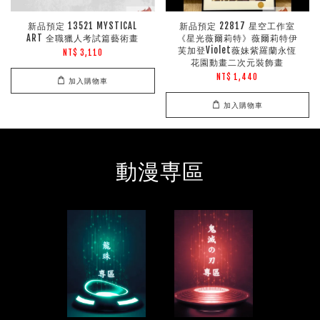
新品預定 13521 MYSTICAL
新品預定 22817 星空工作室
ART 全職獵人考試篇藝術畫
《星光薇爾莉特》薇爾莉特伊
芙加登Violet薇妹紫羅蘭永恆
NT$ 3,110
花園動畫二次元裝飾畫
NT$ 1,440
加入購物車
加入購物車
動漫専區