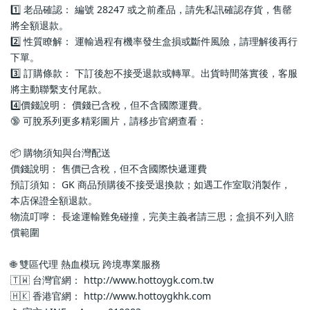
1️⃣ 老品確認： 編號 28247 或之前產品，請先私訊確認存貨，售罄
將全額退款。
2️⃣ 性質瞭解： 運輸過程有機率發生盒損或斷件風險，請理解後再行
下單。
3️⃣ 訂購條款： 下訂後恕不接受退款或轉單。出貨時間落實後，客服
將主動聯繫支付尾款。
4️⃣價錢說明： 價錢已含稅，但不含國際運費。
🔞 可脫系列更多精彩圖片，請移步官網查看： 
📦 購物須知與台灣配送
價錢說明： 售價已含稅，但不含國際快遞運費
預訂須知： GK 商品預購後不接受退換款；如遇工作室取消製作，
本店保證全額退款。
物流叮嚀： 長途運輸難免碰撞，完美主義者請三思；盒損不列入賠
償範圍
🌐 雙區代理 熱血模玩 跨境專業服務
🇹🇼 台灣官網： http://www.hottoygk.com.tw
🇭🇰 香港官網： http://www.hottoygkhk.com