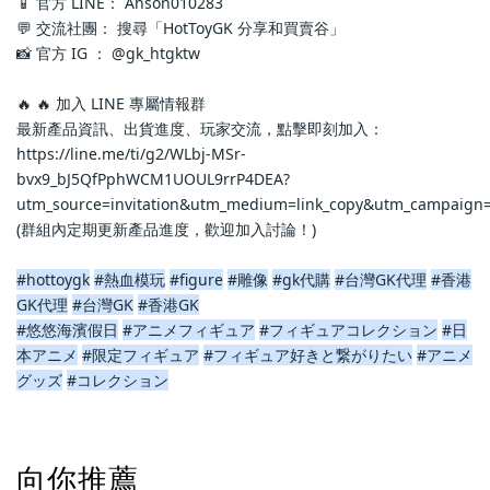
📱 官方 LINE： Anson010283
💬 交流社團： 搜尋「HotToyGK 分享和買賣谷」
📸 官方 IG ： @gk_htgktw
🔥 🔥 加入 LINE 專屬情報群
最新產品資訊、出貨進度、玩家交流，點擊即刻加入：
https://line.me/ti/g2/WLbj-MSr-
bvx9_bJ5QfPphWCM1UOUL9rrP4DEA?
utm_source=invitation&utm_medium=link_copy&utm_campaign=
(群組內定期更新產品進度，歡迎加入討論！)
#hottoygk
#熱血模玩
#figure
#雕像
#gk代購
#台灣GK代理
#香港
GK代理
#台灣GK
#香港GK
#悠悠海濱假日
#アニメフィギュア
#フィギュアコレクション
#日
本アニメ
#限定フィギュア
#フィギュア好きと繋がりたい
#アニメ
グッズ
#コレクション
向你推薦