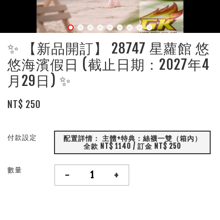
✨ 【新品開訂】 28747 星蘿館 悠
悠海濱假日 (截止日期：2027年4
月29日) ✨
NT$ 250
付款設定
配置詳情： 主體+特典：絲襪一雙（箱內）
全款 NT$ 1140 / 訂金 NT$ 250
數量
-
+