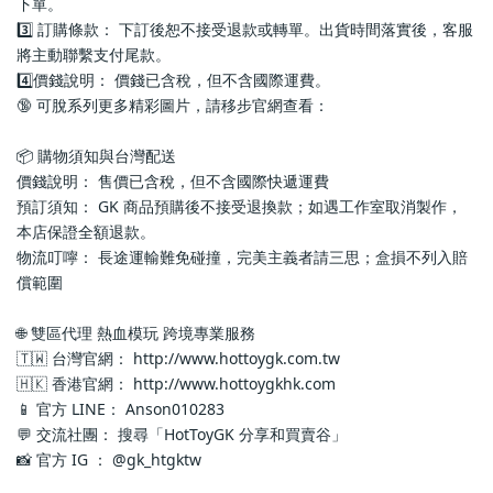
下單。
3️⃣ 訂購條款： 下訂後恕不接受退款或轉單。出貨時間落實後，客服
將主動聯繫支付尾款。
4️⃣價錢說明： 價錢已含稅，但不含國際運費。
🔞 可脫系列更多精彩圖片，請移步官網查看： 
📦 購物須知與台灣配送
價錢說明： 售價已含稅，但不含國際快遞運費
預訂須知： GK 商品預購後不接受退換款；如遇工作室取消製作，
本店保證全額退款。
物流叮嚀： 長途運輸難免碰撞，完美主義者請三思；盒損不列入賠
償範圍
🌐 雙區代理 熱血模玩 跨境專業服務
🇹🇼 台灣官網： http://www.hottoygk.com.tw
🇭🇰 香港官網： http://www.hottoygkhk.com
📱 官方 LINE： Anson010283
💬 交流社團： 搜尋「HotToyGK 分享和買賣谷」
📸 官方 IG ： @gk_htgktw