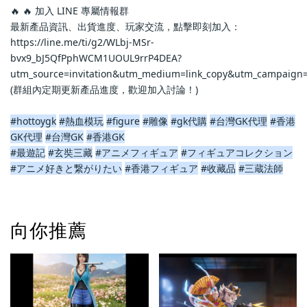
🔥 🔥 加入 LINE 專屬情報群
最新產品資訊、出貨進度、玩家交流，點擊即刻加入：
https://line.me/ti/g2/WLbj-MSr-
bvx9_bJ5QfPphWCM1UOUL9rrP4DEA?
utm_source=invitation&utm_medium=link_copy&utm_campaign=
(群組內定期更新產品進度，歡迎加入討論！)
#hottoygk
#熱血模玩
#figure
#雕像
#gk代購
#台灣GK代理
#香港
GK代理
#台灣GK
#香港GK
#最遊記
#玄奘三藏
#アニメフィギュア
#フィギュアコレクション
#アニメ好きと繋がりたい
#香港フィギュア
#收藏品
#三蔵法師
向你推薦