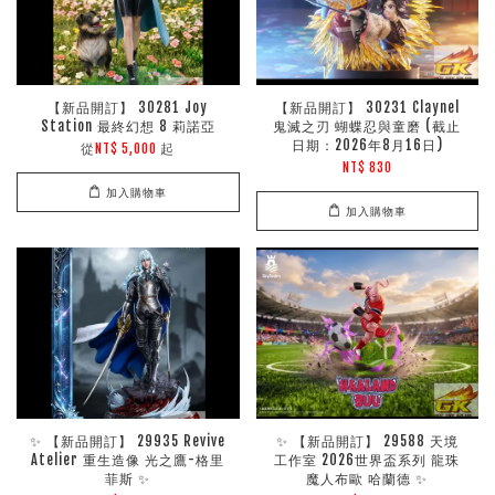
【新品開訂】 30281 Joy
【新品開訂】 30231 Claynel
Station 最終幻想 8 莉諾亞
鬼滅之刃 蝴蝶忍與童磨 (截止
日期：2026年8月16日)
從
起
NT$ 5,000
NT$ 830
加入購物車
加入購物車
✨ 【新品開訂】 29935 Revive
✨ 【新品開訂】 29588 天境
Atelier 重生造像 光之鷹-格里
工作室 2026世界盃系列 龍珠
菲斯 ✨
魔人布歐 哈蘭德 ✨