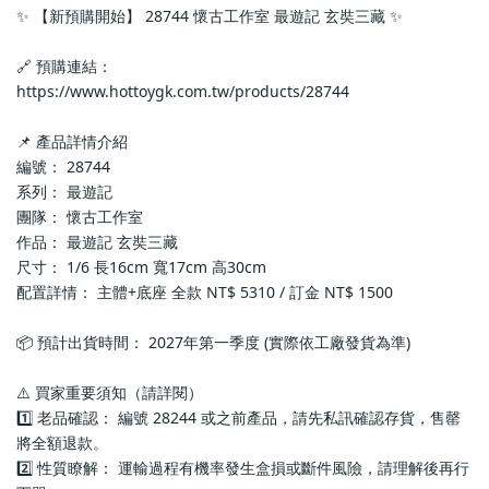
✨ 【新預購開始】 28744 懷古工作室 最遊記 玄奘三藏 ✨
🔗 預購連結：
https://www.hottoygk.com.tw/products/28744
📌 產品詳情介紹
編號： 28744
系列： 最遊記
團隊： 懷古工作室
作品： 最遊記 玄奘三藏
尺寸： 1/6 長16cm 寬17cm 高30cm
配置詳情： 主體+底座 全款 NT$ 5310 / 訂金 NT$ 1500
📦 預計出貨時間： 2027年第一季度 (實際依工廠發貨為準)
⚠️ 買家重要須知（請詳閱）
1️⃣ 老品確認： 編號 28244 或之前產品，請先私訊確認存貨，售罄
將全額退款。
2️⃣ 性質瞭解： 運輸過程有機率發生盒損或斷件風險，請理解後再行