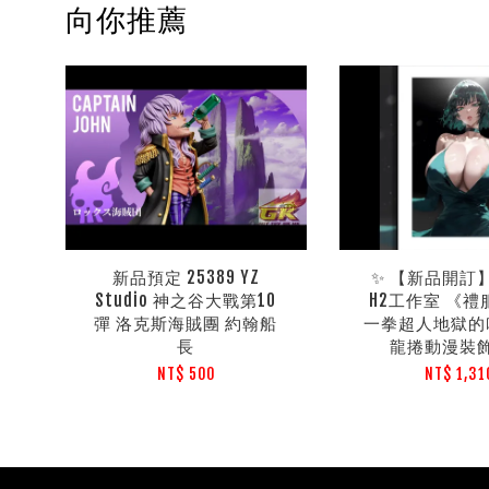
向你推薦
新品預定 25389 YZ
✨ 【新品開訂】 
Studio 神之谷大戰第10
H2工作室 《
彈 洛克斯海賊團 約翰船
一拳超人地獄的
長
龍捲動漫裝飾
NT$ 500
NT$ 1,31