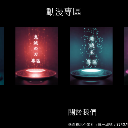
動漫専區
關於我們
熱血模玩企業社（統一編號：914378