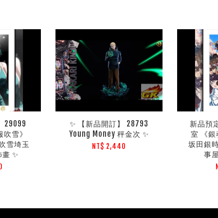
29099
✨ 【新品開訂】 28793
新品預定 
禮服吹雪》
Young Money 秤金次 ✨
室 《銀
吹雪埼玉
坂田銀
NT$ 2,440
畫 ✨
事
0