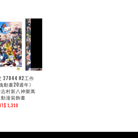
27844 H2工作
魂動畫20週年》
時志村新八神樂萬
屋動漫裝飾畫
NT$ 1,310