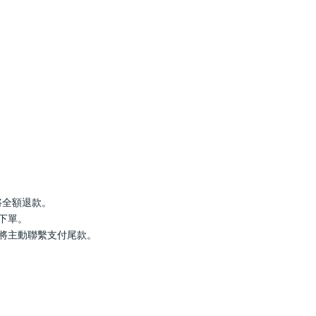
罄將全額退款。
行下單。
服將主動聯繫支付尾款。