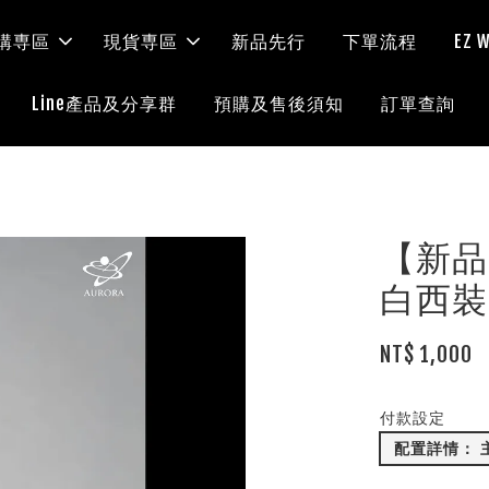
購専區
現貨専區
新品先行
下單流程
EZ
Line產品及分享群
預購及售後須知
訂單查詢
【新品開訂
白西裝
NT$ 1,000
付款設定
配置詳情： 主體 