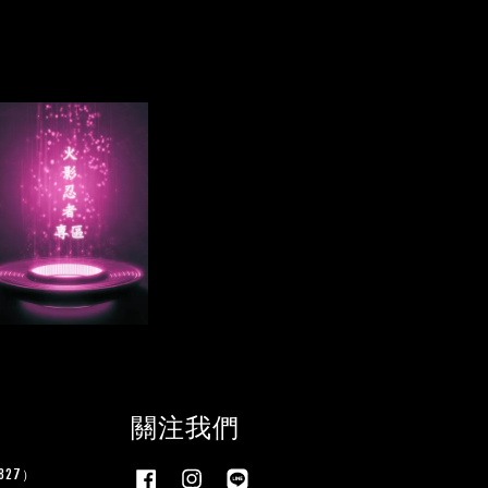
關注我們
27）
Facebook
Instagram
Line