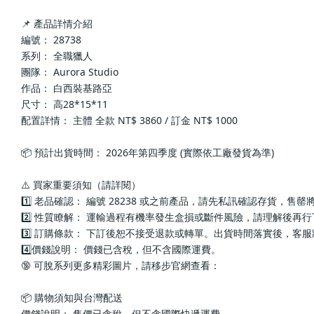
📌 產品詳情介紹
編號： 28738
系列： 全職獵人
團隊： Aurora Studio
作品： 白西裝基路亞
尺寸： 高28*15*11
配置詳情： 主體 全款 NT$ 3860 / 訂金 NT$ 1000
📦 預計出貨時間： 2026年第四季度 (實際依工廠發貨為準)
⚠️ 買家重要須知（請詳閱）
1️⃣ 老品確認： 編號 28238 或之前產品，請先私訊確認存貨，售
2️⃣ 性質瞭解： 運輸過程有機率發生盒損或斷件風險，請理解後再
3️⃣ 訂購條款： 下訂後恕不接受退款或轉單。出貨時間落實後，客
4️⃣價錢說明： 價錢已含稅，但不含國際運費。
🔞 可脫系列更多精彩圖片，請移步官網查看： 
📦 購物須知與台灣配送
價錢說明： 售價已含稅，但不含國際快遞運費