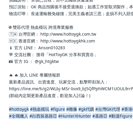
預訂須知： GK 商品預購後不接受退換款；如遇工作室取消製作，
物流叮嚀： 長途運輸難免碰撞，完美主義者請三思；盒損不列入賠
🌐 雙區代理 熱血模玩 跨境專業服務
🇹🇼 台灣官網： http://www.hottoygk.com.tw
🇭🇰 香港官網： http://www.hottoygkhk.com
📱 官方 LINE： Anson010283
💬 交流社團： 搜尋「HotToyGK 分享和買賣谷」
📸 官方 IG ： @gk_htgktw
🔥 🔥 加入 LINE 專屬情報群
最新產品資訊、出貨進度、玩家交流，點擊即刻加入：
https://line.me/ti/g2/WLbj-MSr-bvx9_bJ5QfPphWCM1UOUL9r
(群組內定期更新產品進度，歡迎加入討論！)
#hottoygk
#熱血模玩
#figure
#雕像
#gk代購
#台灣GK代理
#香港
#全職獵人
#白西裝基路亞
#HunterXHunter
#基路亞
#動漫Figure