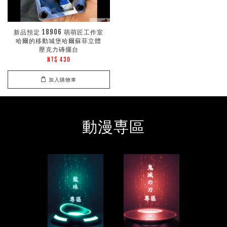
新品預定 18906 萌萌匠工作室
哈爾的移動城堡哈爾蘇菲立體
壓克力磚擺台
NT$ 430
加入購物車
動漫専區