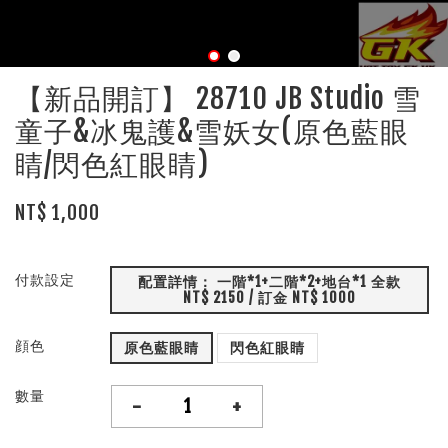
【新品開訂】 28710 JB Studio 雪
童子&冰鬼護&雪妖女(原色藍眼
睛/閃色紅眼睛)
NT$ 1,000
付款設定
配置詳情： 一階*1+二階*2+地台*1 全款
NT$ 2150 / 訂金 NT$ 1000
顔色
原色藍眼睛
閃色紅眼睛
數量
-
+