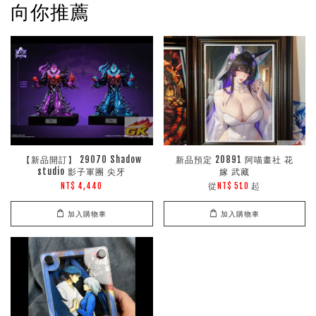
向你推薦
【新品開訂】 29070 Shadow
新品預定 20891 阿喵畫社 花
studio 影子軍團 尖牙
嫁 武藏
從
起
NT$ 4,440
NT$ 510
加入購物車
加入購物車