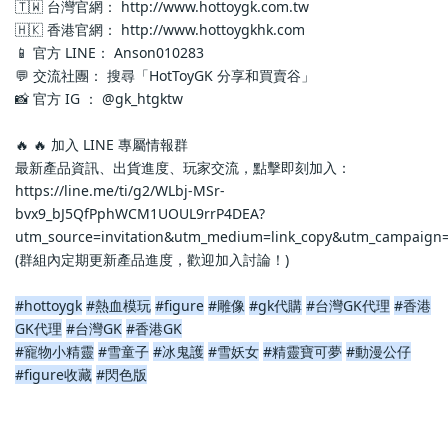
🇹🇼 台灣官網： http://www.hottoygk.com.tw
🇭🇰 香港官網： http://www.hottoygkhk.com
📱 官方 LINE： Anson010283
💬 交流社團： 搜尋「HotToyGK 分享和買賣谷」
📸 官方 IG ： @gk_htgktw
🔥 🔥 加入 LINE 專屬情報群
最新產品資訊、出貨進度、玩家交流，點擊即刻加入：
https://line.me/ti/g2/WLbj-MSr-
bvx9_bJ5QfPphWCM1UOUL9rrP4DEA?
utm_source=invitation&utm_medium=link_copy&utm_campaign=
(群組內定期更新產品進度，歡迎加入討論！)
#hottoygk
#熱血模玩
#figure
#雕像
#gk代購
#台灣GK代理
#香港
GK代理
#台灣GK
#香港GK
#寵物小精靈
#雪童子
#冰鬼護
#雪妖女
#精靈寶可夢
#動漫公仔
#figure收藏
#閃色版