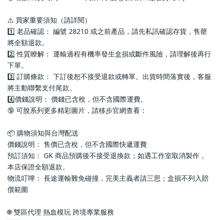
⚠️ 買家重要須知（請詳閱）
1️⃣ 老品確認： 編號 28210 或之前產品，請先私訊確認存貨，售罄
將全額退款。
2️⃣ 性質瞭解： 運輸過程有機率發生盒損或斷件風險，請理解後再行
下單。
3️⃣ 訂購條款： 下訂後恕不接受退款或轉單。出貨時間落實後，客服
將主動聯繫支付尾款。
4️⃣價錢說明： 價錢已含稅，但不含國際運費。
🔞 可脫系列更多精彩圖片，請移步官網查看： 
📦 購物須知與台灣配送
價錢說明： 售價已含稅，但不含國際快遞運費
預訂須知： GK 商品預購後不接受退換款；如遇工作室取消製作，
本店保證全額退款。
物流叮嚀： 長途運輸難免碰撞，完美主義者請三思；盒損不列入賠
償範圍
🌐 雙區代理 熱血模玩 跨境專業服務