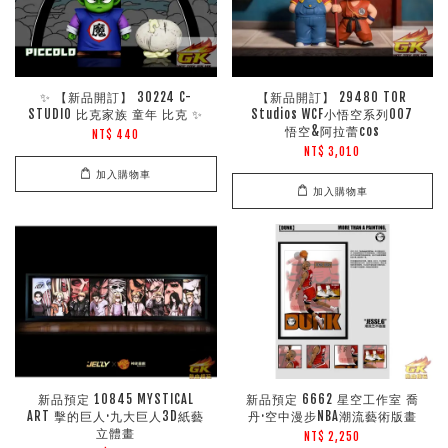
✨ 【新品開訂】 30224 C-
【新品開訂】 29480 TOR
STUDIO 比克家族 童年 比克 ✨
Studios WCF小悟空系列007
悟空&阿拉蕾cos
NT$ 440
NT$ 3,010
加入購物車
加入購物車
新品預定 10845 MYSTICAL
新品預定 6662 星空工作室 喬
ART 擊的巨人·九大巨人3D紙藝
丹·空中漫步NBA潮流藝術版畫
立體畫
NT$ 2,250