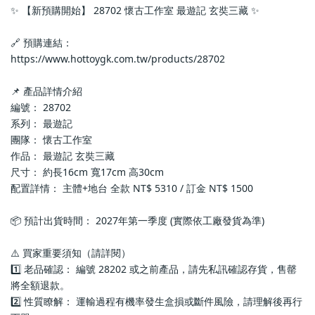
✨ 【新預購開始】 28702 懷古工作室 最遊記 玄奘三藏 ✨
🔗 預購連結：
https://www.hottoygk.com.tw/products/28702
📌 產品詳情介紹
編號： 28702
系列： 最遊記
團隊： 懷古工作室
作品： 最遊記 玄奘三藏
尺寸： 約長16cm 寬17cm 高30cm
配置詳情： 主體+地台 全款 NT$ 5310 / 訂金 NT$ 1500
📦 預計出貨時間： 2027年第一季度 (實際依工廠發貨為準)
⚠️ 買家重要須知（請詳閱）
1️⃣ 老品確認： 編號 28202 或之前產品，請先私訊確認存貨，售罄
將全額退款。
2️⃣ 性質瞭解： 運輸過程有機率發生盒損或斷件風險，請理解後再行