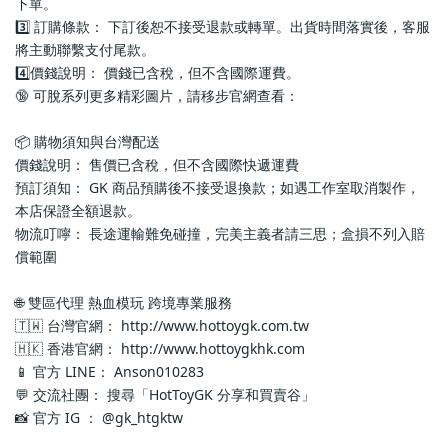
下單。
3️⃣ 訂購條款： 下訂後恕不接受退款或轉單。出貨時間落實後，客服
將主動聯繫支付尾款。
4️⃣價錢說明： 價錢已含稅，但不含國際運費。
🔞 可脫系列更多精彩圖片，請移步官網查看： 
📦 購物須知與台灣配送
價錢說明： 售價已含稅，但不含國際快遞運費
預訂須知： GK 商品預購後不接受退換款；如遇工作室取消製作，
本店保證全額退款。
物流叮嚀： 長途運輸難免碰撞，完美主義者請三思；盒損不列入賠
償範圍
🌐 雙區代理 熱血模玩 跨境專業服務
🇹🇼 台灣官網： http://www.hottoygk.com.tw
🇭🇰 香港官網： http://www.hottoygkhk.com
📱 官方 LINE： Anson010283
💬 交流社團： 搜尋「HotToyGK 分享和買賣谷」
📸 官方 IG ： @gk_htgktw