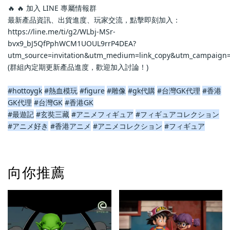
🔥 🔥 加入 LINE 專屬情報群
最新產品資訊、出貨進度、玩家交流，點擊即刻加入：
https://line.me/ti/g2/WLbj-MSr-
bvx9_bJ5QfPphWCM1UOUL9rrP4DEA?
utm_source=invitation&utm_medium=link_copy&utm_campaign=
(群組內定期更新產品進度，歡迎加入討論！)
#hottoygk
#熱血模玩
#figure
#雕像
#gk代購
#台灣GK代理
#香港
GK代理
#台灣GK
#香港GK
#最遊記
#玄奘三藏
#アニメフィギュア
#フィギュアコレクション
#アニメ好き
#香港アニメ
#アニメコレクション
#フィギュア
向你推薦