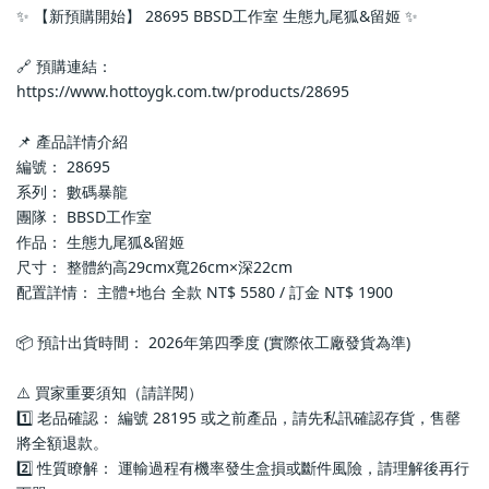
✨ 【新預購開始】 28695 BBSD工作室 生態九尾狐&留姬 ✨
🔗 預購連結：
https://www.hottoygk.com.tw/products/28695
📌 產品詳情介紹
編號： 28695
系列： 數碼暴龍
團隊： BBSD工作室
作品： 生態九尾狐&留姬
尺寸： 整體約高29cmx寬26cm×深22cm
配置詳情： 主體+地台 全款 NT$ 5580 / 訂金 NT$ 1900
📦 預計出貨時間： 2026年第四季度 (實際依工廠發貨為準)
⚠️ 買家重要須知（請詳閱）
1️⃣ 老品確認： 編號 28195 或之前產品，請先私訊確認存貨，售罄
將全額退款。
2️⃣ 性質瞭解： 運輸過程有機率發生盒損或斷件風險，請理解後再行