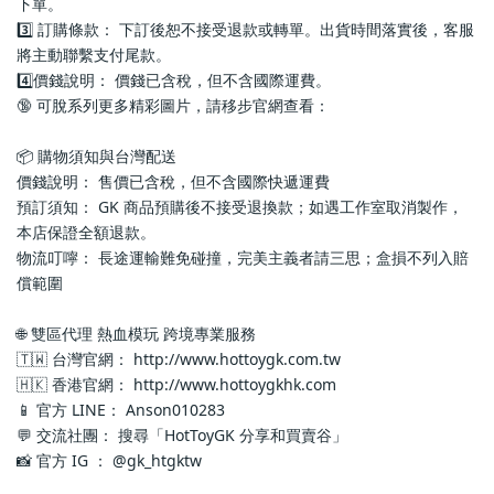
下單。
3️⃣ 訂購條款： 下訂後恕不接受退款或轉單。出貨時間落實後，客服
將主動聯繫支付尾款。
4️⃣價錢說明： 價錢已含稅，但不含國際運費。
🔞 可脫系列更多精彩圖片，請移步官網查看： 
📦 購物須知與台灣配送
價錢說明： 售價已含稅，但不含國際快遞運費
預訂須知： GK 商品預購後不接受退換款；如遇工作室取消製作，
本店保證全額退款。
物流叮嚀： 長途運輸難免碰撞，完美主義者請三思；盒損不列入賠
償範圍
🌐 雙區代理 熱血模玩 跨境專業服務
🇹🇼 台灣官網： http://www.hottoygk.com.tw
🇭🇰 香港官網： http://www.hottoygkhk.com
📱 官方 LINE： Anson010283
💬 交流社團： 搜尋「HotToyGK 分享和買賣谷」
📸 官方 IG ： @gk_htgktw