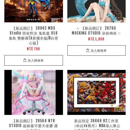
【新品開訂】 28962 MDS
✨ 【新品開訂】 28760
Studio 宿命對決 鬼島篇 018
MOCKING STUDIO 泳裝鳴依 ✨
鬼島 覺醒羅(A黃襯衣版/B白背
NT$ 1,000
心版)
NT$ 790
加入購物車
加入購物車
【新品開訂】 28564 NTR
新品預定 26669 H2工作室
STUDIO 超絕最可愛天使醬 露
《科比vs喬丹》NBA湖人隊公