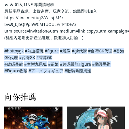
🔥 🔥 加入 LINE 專屬情報群
最新產品資訊、出貨進度、玩家交流，點擊即刻加入：
https://line.me/ti/g2/WLbj-MSr-
bvx9_bJ5QfPphWCM1UOUL9rrP4DEA?
utm_source=invitation&utm_medium=link_copy&utm_campaign=
(群組內定期更新產品進度，歡迎加入討論！)
#hottoygk
#熱血模玩
#figure
#雕像
#gk代購
#台灣GK代理
#香港
GK代理
#台灣GK
#香港GK
#數碼暴龍
#生態九尾狐
#留姬
#數碼暴龍Figure
#動漫手辦
#Figure收藏
#アニメフィギュア
#數碼暴龍周邊
向你推薦