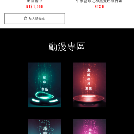
出直播中
牛隊籃球之神黑曼巴裝飾畫
NT$ 1,000
NT$ 0
加入購物車
動漫専區