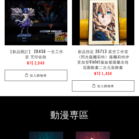
【新品開訂】 28456 一生工作
新品預定 26713 星空工作室
室 咒印佐助
《閃光薇爾莉特》薇爾莉特伊
芙加登Violet薇妹紫羅蘭永恆
NT$ 2,940
花園動畫二次元裝飾畫
NT$ 1,450
加入購物車
加入購物車
動漫専區