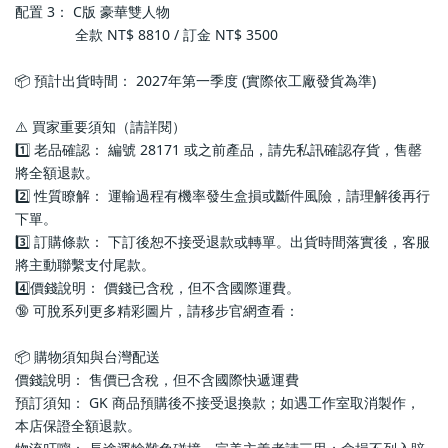
配置 3： C版 豪華雙人物
               全款 NT$ 8810 / 訂金 NT$ 3500
📦 預計出貨時間： 2027年第一季度 (實際依工廠發貨為準)
⚠️ 買家重要須知（請詳閱）
1️⃣ 老品確認： 編號 28171 或之前產品，請先私訊確認存貨，售罄
將全額退款。
2️⃣ 性質瞭解： 運輸過程有機率發生盒損或斷件風險，請理解後再行
下單。
3️⃣ 訂購條款： 下訂後恕不接受退款或轉單。出貨時間落實後，客服
將主動聯繫支付尾款。
4️⃣價錢說明： 價錢已含稅，但不含國際運費。
🔞 可脫系列更多精彩圖片，請移步官網查看： 
📦 購物須知與台灣配送
價錢說明： 售價已含稅，但不含國際快遞運費
預訂須知： GK 商品預購後不接受退換款；如遇工作室取消製作，
本店保證全額退款。