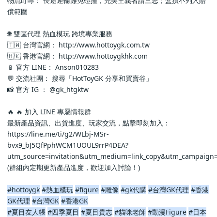
物流叮嚀： 長途運輸難免碰撞，完美主義者請三思；盒損不列入賠
償範圍
🌐 雙區代理 熱血模玩 跨境專業服務
🇹🇼 台灣官網： http://www.hottoygk.com.tw
🇭🇰 香港官網： http://www.hottoygkhk.com
📱 官方 LINE： Anson010283
💬 交流社團： 搜尋「HotToyGK 分享和買賣谷」
📸 官方 IG ： @gk_htgktw
🔥 🔥 加入 LINE 專屬情報群
最新產品資訊、出貨進度、玩家交流，點擊即刻加入：
https://line.me/ti/g2/WLbj-MSr-
bvx9_bJ5QfPphWCM1UOUL9rrP4DEA?
utm_source=invitation&utm_medium=link_copy&utm_campaign=
(群組內定期更新產品進度，歡迎加入討論！)
#hottoygk
#熱血模玩
#figure
#雕像
#gk代購
#台灣GK代理
#香港
GK代理
#台灣GK
#香港GK
#夏目友人帳
#四季夏目
#夏目貴志
#貓咪老師
#動漫Figure
#日本