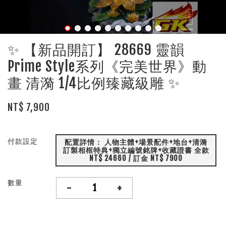
✨ 【新品開訂】 28669 靈韻
Prime Style系列《完美世界》動
畫 清漪 1/4比例臻藏級雕 ✨
NT$ 7,900
付款設定
配置詳情： 人物主體+場景配件+地台+清漪
訂製相框特典+獨立編號銘牌+收藏證書 全款
NT$ 24660 / 訂金 NT$ 7900
數量
-
+