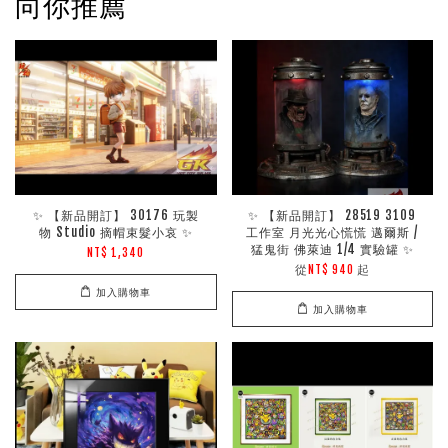
向你推薦
✨ 【新品開訂】 30176 玩製
✨ 【新品開訂】 28519 3109
物 Studio 摘帽束髮小哀 ✨
工作室 月光光心慌慌 邁爾斯 /
猛鬼街 佛萊迪 1/4 實驗罐 ✨
NT$ 1,340
從
起
NT$ 940
加入購物車
加入購物車