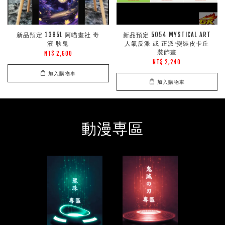
新品預定 13851 阿喵畫社 毒
新品預定 5054 MYSTICAL ART
液 耿鬼
人氣反派 或 正派·變裝皮卡丘
裝飾畫
NT$ 2,600
NT$ 2,240
加入購物車
加入購物車
動漫専區