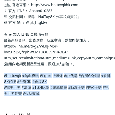
🇭🇰 香港官網： http://www.hottoygkhk.com
📱 官方 LINE： Anson010283
💬 交流社團： 搜尋「HotToyGK 分享和買賣谷」
📸 官方 IG ： @gk_htgktw
🔥 🔥 加入 LINE 專屬情報群
最新產品資訊、出貨進度、玩家交流，點擊即刻加入：
https://line.me/ti/g2/WLbj-MSr-
bvx9_bJ5QfPphWCM1UOUL9rrP4DEA?
utm_source=invitation&utm_medium=link_copy&utm_campaign=
(群組內定期更新產品進度，歡迎加入討論！)
#hottoygk
#熱血模玩
#figure
#雕像
#gk代購
#台灣GK代理
#香港
GK代理
#台灣GK
#香港GK
#完美世界
#清漪
#1比4比例
#臻藏級雕
#動漫手辦
#PVC手辦
#完
美世界動畫
#模型收藏