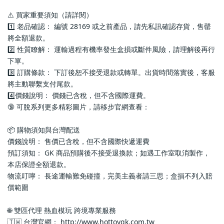
⚠️ 買家重要須知（請詳閱）
1️⃣ 老品確認： 編號 28169 或之前產品，請先私訊確認存貨，售罄
將全額退款。
2️⃣ 性質瞭解： 運輸過程有機率發生盒損或斷件風險，請理解後再行
下單。
3️⃣ 訂購條款： 下訂後恕不接受退款或轉單。出貨時間落實後，客服
將主動聯繫支付尾款。
4️⃣價錢說明： 價錢已含稅，但不含國際運費。
🔞 可脫系列更多精彩圖片，請移步官網查看： 
📦 購物須知與台灣配送
價錢說明： 售價已含稅，但不含國際快遞運費
預訂須知： GK 商品預購後不接受退換款；如遇工作室取消製作，
本店保證全額退款。
物流叮嚀： 長途運輸難免碰撞，完美主義者請三思；盒損不列入賠
償範圍
🌐 雙區代理 熱血模玩 跨境專業服務
🇹🇼 台灣官網： http://www.hottoygk.com.tw