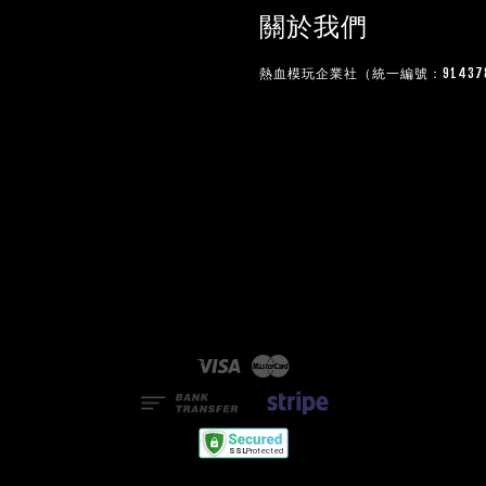
關於我們
熱血模玩企業社（統一編號：914378
Visa
Master