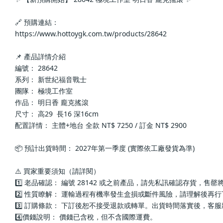
🔗 預購連結：
https://www.hottoygk.com.tw/products/28642
📌 產品詳情介紹
編號： 28642
系列： 新世紀福音戰士
團隊： 極境工作室
作品： 明日香 龐克搖滾
尺寸： 高29  長16 深16cm
配置詳情： 主體+地台 全款 NT$ 7250 / 訂金 NT$ 2900
📦 預計出貨時間： 2027年第一季度 (實際依工廠發貨為準)
⚠️ 買家重要須知（請詳閱）
1️⃣ 老品確認： 編號 28142 或之前產品，請先私訊確認存貨，售
2️⃣ 性質瞭解： 運輸過程有機率發生盒損或斷件風險，請理解後再
3️⃣ 訂購條款： 下訂後恕不接受退款或轉單。出貨時間落實後，客
4️⃣價錢說明： 價錢已含稅，但不含國際運費。