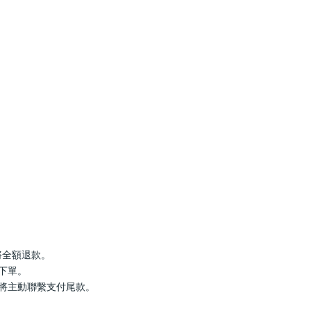
罄將全額退款。
行下單。
服將主動聯繫支付尾款。