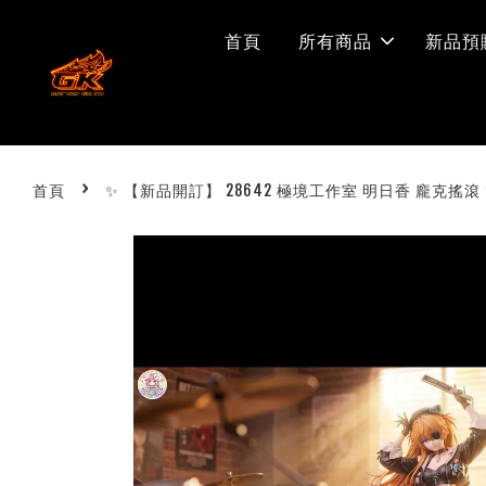
首頁
所有商品
新品預
›
首頁
✨ 【新品開訂】 28642 極境工作室 明日香 龐克搖滾