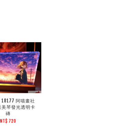
18177 阿喵畫社
坂美琴發光透明卡
磚
NT$ 720