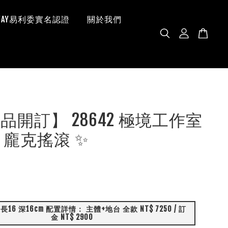
 WAY易利委實名認證
關於我們
新品開訂】 28642 極境工作室
 龐克搖滾 ✨
訂
金 NT$ 2900