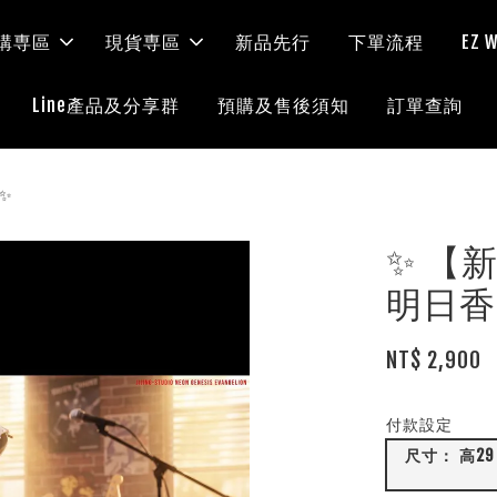
購専區
現貨専區
新品先行
下單流程
EZ
Line產品及分享群
預購及售後須知
訂單查詢
 ✨
✨ 【
明日香
NT$ 2,900
付款設定
尺寸： 高29 長16 深16cm 配置詳情： 主體+地台 全款 NT$ 7250 / 