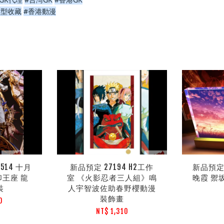
模型收藏
#香港動漫
514 十月
新品預定 27194 H2工作
新品預定 
印王座 龍
室 《火影忍者三人組》鳴
晚霞 禦
裝
人宇智波佐助春野櫻動漫
裝飾畫
0
NT$ 1,310