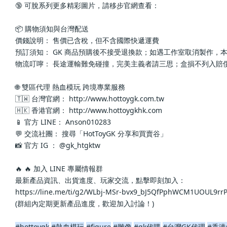
🔞 可脫系列更多精彩圖片，請移步官網查看： 
📦 購物須知與台灣配送
價錢說明： 售價已含稅，但不含國際快遞運費
預訂須知： GK 商品預購後不接受退換款；如遇工作室取消製作，
物流叮嚀： 長途運輸難免碰撞，完美主義者請三思；盒損不列入賠
🌐 雙區代理 熱血模玩 跨境專業服務
🇹🇼 台灣官網： http://www.hottoygk.com.tw
🇭🇰 香港官網： http://www.hottoygkhk.com
📱 官方 LINE： Anson010283
💬 交流社團： 搜尋「HotToyGK 分享和買賣谷」
📸 官方 IG ： @gk_htgktw
🔥 🔥 加入 LINE 專屬情報群
最新產品資訊、出貨進度、玩家交流，點擊即刻加入：
https://line.me/ti/g2/WLbj-MSr-bvx9_bJ5QfPphWCM1UOUL9r
(群組內定期更新產品進度，歡迎加入討論！)
#hottoygk
#熱血模玩
#figure
#雕像
#gk代購
#台灣GK代理
#香港