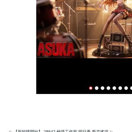
✨ 【新預購開始】 28642 極境工作室 明日香 龐克搖滾 ✨