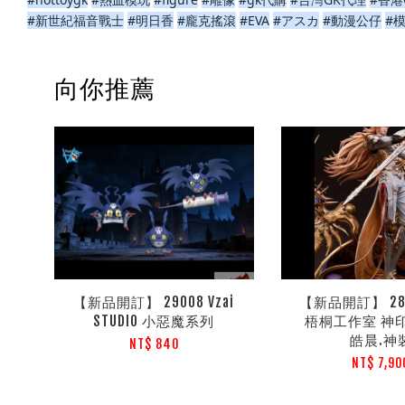
#新世紀福音戰士
#明日香
#龐克搖滾
#EVA
#アスカ
#動漫公仔
#
向你推薦
【新品開訂】 29008 Vzai
【新品開訂】 28
STUDIO 小惡魔系列
梧桐工作室 神
皓晨.神
NT$ 840
NT$ 7,90