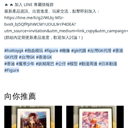
🔥 🔥 加入 LINE 專屬情報群
最新產品資訊、出貨進度、玩家交流，點擊即刻加入：
https://line.me/ti/g2/WLbj-MSr-
bvx9_bJ5QfPphWCM1UOUL9rrP4DEA?
utm_source=invitation&utm_medium=link_copy&utm_campaign=
(群組內定期更新產品進度，歡迎加入討論！)
#hottoygk
#熱血模玩
#figure
#雕像
#gk代購
#台灣GK代理
#香港
GK代理
#台灣GK
#香港GK
#香迪
#魔導少年
#妖精尾巴
#公仔
#模型
#動漫周邊
#日本動漫
#Figure
向你推薦