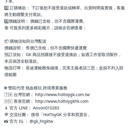
下單。
3️⃣ 訂購條款： 下訂後恕不接受退款或轉單。出貨時間落實後，客服
將主動聯繫支付尾款。
4️⃣價錢說明： 價錢已含稅，但不含國際運費。
🔞 可脫系列更多精彩圖片，請移步官網查看： 
📦 購物須知與台灣配送
價錢說明： 售價已含稅，但不含國際快遞運費
預訂須知： GK 商品預購後不接受退換款；如遇工作室取消製作，
本店保證全額退款。
物流叮嚀： 長途運輸難免碰撞，完美主義者請三思；盒損不列入賠
償範圍
🌐 雙區代理 熱血模玩 跨境專業服務
🇹🇼 台灣官網： http://www.hottoygk.com.tw
🇭🇰 香港官網： http://www.hottoygkhk.com
📱 官方 LINE： Anson010283
💬 交流社團： 搜尋「HotToyGK 分享和買賣谷」
📸 官方 IG ： @gk_htgktw