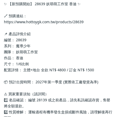
✨ 【新預購開始】 28639 妖萌萌工作室 香迪 ✨
🔗 預購連結：
https://www.hottoygk.com.tw/products/28639
📌 產品詳情介紹
編號： 28639
系列： 魔導少年
團隊： 妖萌萌工作室
作品： 香迪
尺寸： 1/6比例
配置詳情： 主體+地台 全款 NT$ 4800 / 訂金 NT$ 1500
📦 預計出貨時間： 2027年第一季度 (實際依工廠發貨為準)
⚠️ 買家重要須知（請詳閱）
1️⃣ 老品確認： 編號 28139 或之前產品，請先私訊確認存貨，售罄
將全額退款。
2️⃣ 性質瞭解： 運輸過程有機率發生盒損或斷件風險，請理解後再行