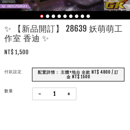
✨ 【新品開訂】 28639 妖萌萌工
作室 香迪 ✨
NT$ 1,500
付款設定
配置詳情： 主體+地台 全款 NT$ 4800 / 訂
金 NT$ 1500
數量
-
+