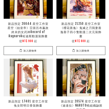
新品預定 26644 星空工作室
新品預定 21250 星空工作室
星空《始皇帝》亞當呂布嬴政
《櫻花善逸》鬼滅之刃我妻善
終末的女武神Record of
逸善子四小隻動漫二次元裝飾
Ragnarok哈迪斯動漫裝飾畫
畫
從
起
從
起
NT$ 900
NT$ 800
加入購物車
加入購物車
新品預定 17401 星空工作室
新品預定 20574 星空工作室
兔女郎明日香裝飾畫
《迪達拉》NARUTO曉組織鼬斑