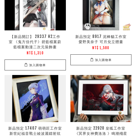
【新品開訂】 29337 H2工作
新品預定 8917 泥棒貓工作室
室 《鬼方佳代子》碧藍檔案蔚
愛野美奈子 可月兌立體畫
藍檔案動漫二次元裝飾畫
NT$ 1,580
NT$ 1,310
加入購物車
加入購物車
新品預定 17407 萌萌匠工作室
新品預定 22920 皇呱工作室
新世紀福音戰士綾波麗鐳射炫
《冥界女神費洛洛 》鳴潮殘星