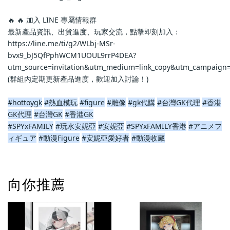
🔥 🔥 加入 LINE 專屬情報群
最新產品資訊、出貨進度、玩家交流，點擊即刻加入：
https://line.me/ti/g2/WLbj-MSr-
bvx9_bJ5QfPphWCM1UOUL9rrP4DEA?
utm_source=invitation&utm_medium=link_copy&utm_campaign=
(群組內定期更新產品進度，歡迎加入討論！)
#hottoygk
#熱血模玩
#figure
#雕像
#gk代購
#台灣GK代理
#香港
GK代理
#台灣GK
#香港GK
#SPYxFAMILY
#玩水安妮亞
#安妮亞
#SPYxFAMILY香港
#アニメフ
ィギュア
#動漫Figure
#安妮亞愛好者
#動漫收藏
向你推薦