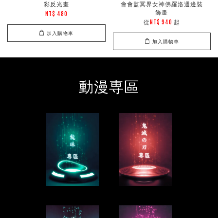
彩反光畫
會會監冥界女神佛羅洛週邊裝
飾畫
NT$ 480
從
起
NT$ 940
加入購物車
加入購物車
動漫専區