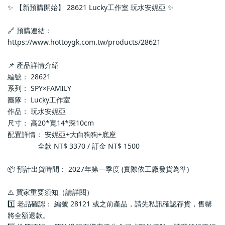
✨ 【新預購開始】 28621 Lucky工作室 玩水安妮亞 ✨
🔗 預購連結：
https://www.hottoygk.com.tw/products/28621
📌 產品詳情介紹
編號： 28621
系列： SPY×FAMILY
團隊： Lucky工作室
作品： 玩水安妮亞
尺寸： 高20*寬14*深10cm
配置詳情： 安妮亞+大白狗狗+底座
               全款 NT$ 3370 / 訂金 NT$ 1500
📦 預計出貨時間： 2027年第一季度 (實際依工廠發貨為準)
⚠️ 買家重要須知（請詳閱）
1️⃣ 老品確認： 編號 28121 或之前產品，請先私訊確認存貨，售罄
將全額退款。