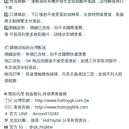
2️⃣ 性質瞭解： 運輸過程有機率發生盒損或斷件風險，請理解後再行
下單。
3️⃣ 訂購條款： 下訂後恕不接受退款或轉單。出貨時間落實後，客服
將主動聯繫支付尾款。
4️⃣價錢說明： 價錢已含稅，但不含國際運費。
🔞 可脫系列更多精彩圖片，請移步官網查看： 
📦 購物須知與台灣配送
價錢說明： 售價已含稅，但不含國際快遞運費
預訂須知： GK 商品預購後不接受退換款；如遇工作室取消製作，
本店保證全額退款。
物流叮嚀： 長途運輸難免碰撞，完美主義者請三思；盒損不列入賠
償範圍
🌐 雙區代理 熱血模玩 跨境專業服務
🇹🇼 台灣官網： http://www.hottoygk.com.tw
🇭🇰 香港官網： http://www.hottoygkhk.com
📱 官方 LINE： Anson010283
💬 交流社團： 搜尋「HotToyGK 分享和買賣谷」
📸 官方 IG ： @gk_htgktw