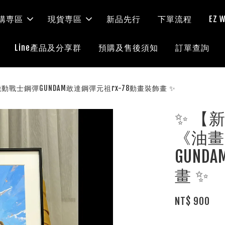
購専區
現貨専區
新品先行
下單流程
EZ
Line產品及分享群
預購及售後須知
訂單查詢
動戰士鋼彈GUNDAM敢達鋼彈元祖rx-78動畫裝飾畫 ✨
✨ 【新
《油畫
GUND
畫 ✨
NT$ 900