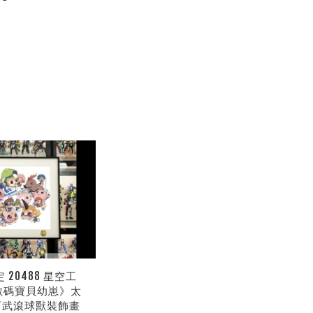
 20488 星空工
數碼寶貝幼崽》太
阿武滾球獸裝飾畫