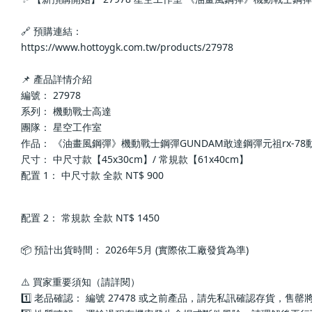
🔗 預購連結：
https://www.hottoygk.com.tw/products/27978
📌 產品詳情介紹
編號： 27978
系列： 機動戰士高達
團隊： 星空工作室
作品： 《油畫風鋼彈》機動戰士鋼彈GUNDAM敢達鋼彈元祖rx-78
尺寸： 中尺寸款【45x30cm】/ 常規款【61x40cm】
配置 1： 中尺寸款 全款 NT$ 900
配置 2： 常規款 全款 NT$ 1450
📦 預計出貨時間： 2026年5月 (實際依工廠發貨為準)
⚠️ 買家重要須知（請詳閱）
1️⃣ 老品確認： 編號 27478 或之前產品，請先私訊確認存貨，售