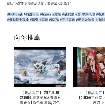
(群組內定期更新產品進度，歡迎加入討論！)
#hottoygk
#熱血模玩
#figure
#雕像
#gk代購
#台灣GK代理
#香港
#機動戰士高達
#鋼彈
#高達
#RX78
#元祖高達
#動畫裝飾畫
#油畫
向你推薦
【新品開訂】 28710 JB
✨ 【新品開訂】 
Studio 雪童子&冰鬼護&
Lolikoo工作
雪妖女(原色藍眼睛/閃色
茜醬 ✨