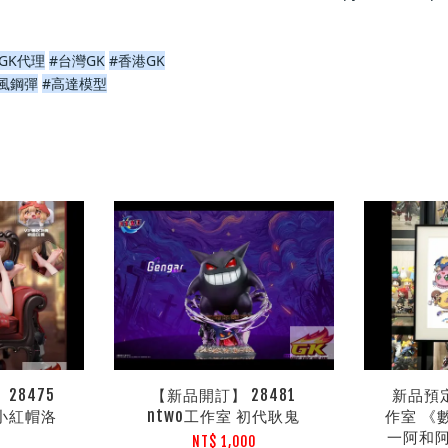
GK代理
#台灣GK
#香港GK
風鋼彈
#高達模型
28475
【新品開訂】 28481
新品預定
室 小紅帽洛
ntwo工作室 初代耿鬼
作室 《
一阿和
NT$ 1,000