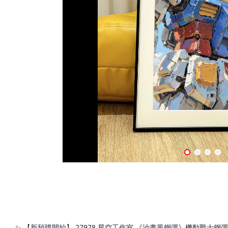
✨ 【新預購開始】 27978 星空工作室 《油畫風鋼彈》機動戰士鋼彈G