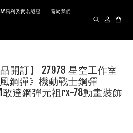
 WAY易利委實名認證
關於我們
品開訂】 27978 星空工作室
風鋼彈》機動戰士鋼彈
AM敢達鋼彈元祖rx-78動畫裝飾