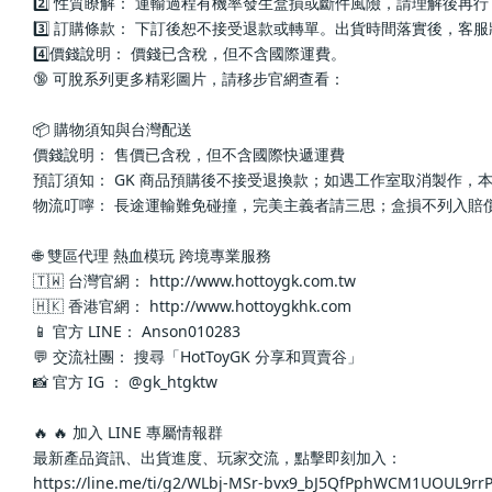
2️⃣ 性質瞭解： 運輸過程有機率發生盒損或斷件風險，請理解後再
3️⃣ 訂購條款： 下訂後恕不接受退款或轉單。出貨時間落實後，客
4️⃣價錢說明： 價錢已含稅，但不含國際運費。
🔞 可脫系列更多精彩圖片，請移步官網查看： 
📦 購物須知與台灣配送
價錢說明： 售價已含稅，但不含國際快遞運費
預訂須知： GK 商品預購後不接受退換款；如遇工作室取消製作，
物流叮嚀： 長途運輸難免碰撞，完美主義者請三思；盒損不列入賠
🌐 雙區代理 熱血模玩 跨境專業服務
🇹🇼 台灣官網： http://www.hottoygk.com.tw
🇭🇰 香港官網： http://www.hottoygkhk.com
📱 官方 LINE： Anson010283
💬 交流社團： 搜尋「HotToyGK 分享和買賣谷」
📸 官方 IG ： @gk_htgktw
🔥 🔥 加入 LINE 專屬情報群
最新產品資訊、出貨進度、玩家交流，點擊即刻加入：
https://line.me/ti/g2/WLbj-MSr-bvx9_bJ5QfPphWCM1UOUL9r