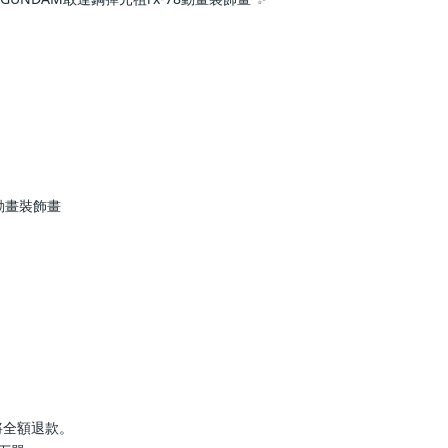
動畫裝飾畫
罄將全額退款。