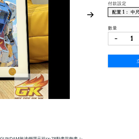
付款設定
配置 1： 中尺
數量
-
UNDAM敢達鋼彈元祖rx-78動畫裝飾畫 ✨