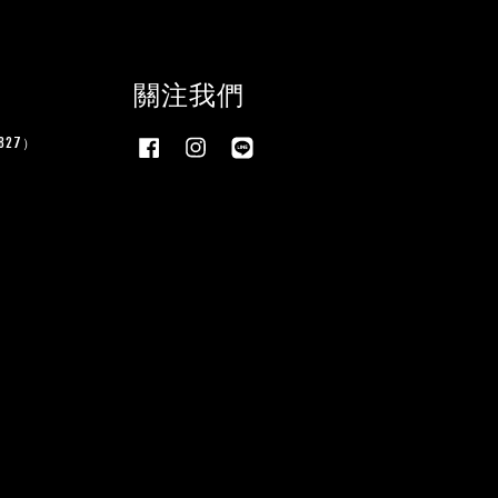
關注我們
27）
Facebook
Instagram
Line