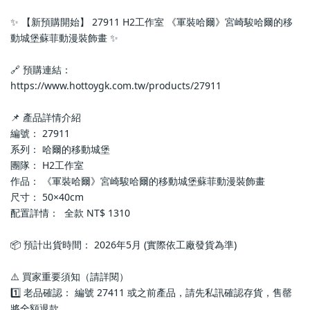
✨ 【新預購開始】 27911 H2工作室 《軍裝哈爾》宮崎駿哈爾的移
動城堡蘇菲動漫裝飾畫 ✨
🔗 預購連結：
https://www.hottoygk.com.tw/products/27911
📌 產品詳情介紹
編號： 27911
系列： 哈爾的移動城堡
團隊： H2工作室
作品： 《軍裝哈爾》宮崎駿哈爾的移動城堡蘇菲動漫裝飾畫
尺寸： 50×40cm
配置詳情：  全款 NT$ 1310
📦 預計出貨時間： 2026年5月 (實際依工廠發貨為準)
⚠️ 買家重要須知（請詳閱）
1️⃣ 老品確認： 編號 27411 或之前產品，請先私訊確認存貨，售罄
將全額退款。