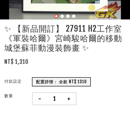
✨ 【新品開訂】 27911 H2工作室
《軍裝哈爾》宮崎駿哈爾的移動
城堡蘇菲動漫裝飾畫 ✨
NT$ 1,310
付款設定
配置詳情： 全款 NT$ 1310
數量
-
+