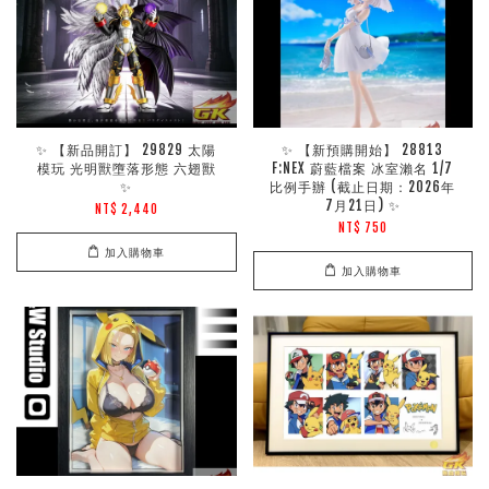
✨ 【新品開訂】 29829 太陽
✨ 【新預購開始】 28813
模玩 光明獸墮落形態 六翅獸
F:NEX 蔚藍檔案 冰室瀨名 1/7
✨
比例手辦 (截止日期：2026年
7月21日) ✨
NT$ 2,440
NT$ 750
加入購物車
加入購物車