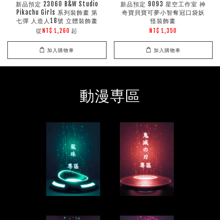
新品預定 23060 B&W Studio
新品預定 9093 星空工作室 神
Pikachu Girls 系列裝飾畫 第
奇寶貝寶可夢小智奪冠口袋妖
七彈 人造人18號 立體裝飾畫
怪裝飾畫
從
起
NT$ 1,260
NT$ 1,350
加入購物車
加入購物車
動漫専區