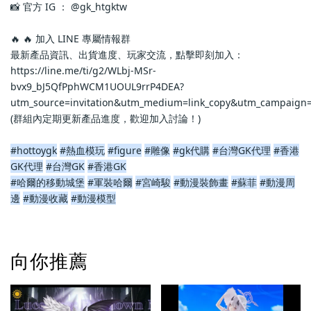
📸 官方 IG ： @gk_htgktw
🔥 🔥 加入 LINE 專屬情報群
最新產品資訊、出貨進度、玩家交流，點擊即刻加入：
https://line.me/ti/g2/WLbj-MSr-
bvx9_bJ5QfPphWCM1UOUL9rrP4DEA?
utm_source=invitation&utm_medium=link_copy&utm_campaign=
(群組內定期更新產品進度，歡迎加入討論！)
#hottoygk
#熱血模玩
#figure
#雕像
#gk代購
#台灣GK代理
#香港
GK代理
#台灣GK
#香港GK
#哈爾的移動城堡
#軍裝哈爾
#宮崎駿
#動漫裝飾畫
#蘇菲
#動漫周
邊
#動漫收藏
#動漫模型
向你推薦