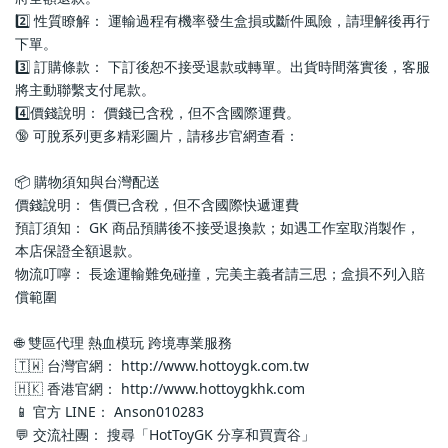
2️⃣ 性質瞭解： 運輸過程有機率發生盒損或斷件風險，請理解後再行
下單。
3️⃣ 訂購條款： 下訂後恕不接受退款或轉單。出貨時間落實後，客服
將主動聯繫支付尾款。
4️⃣價錢說明： 價錢已含稅，但不含國際運費。
🔞 可脫系列更多精彩圖片，請移步官網查看： 
📦 購物須知與台灣配送
價錢說明： 售價已含稅，但不含國際快遞運費
預訂須知： GK 商品預購後不接受退換款；如遇工作室取消製作，
本店保證全額退款。
物流叮嚀： 長途運輸難免碰撞，完美主義者請三思；盒損不列入賠
償範圍
🌐 雙區代理 熱血模玩 跨境專業服務
🇹🇼 台灣官網： http://www.hottoygk.com.tw
🇭🇰 香港官網： http://www.hottoygkhk.com
📱 官方 LINE： Anson010283
💬 交流社團： 搜尋「HotToyGK 分享和買賣谷」