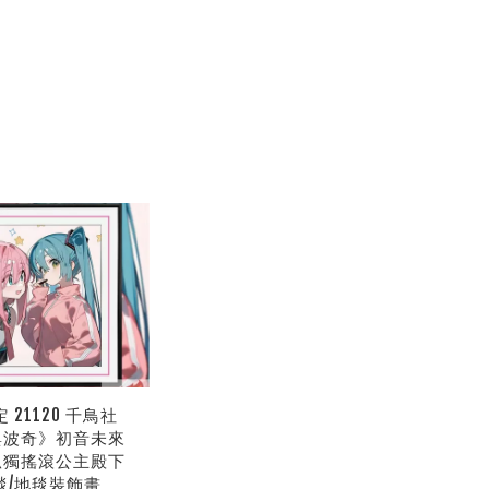
 21120 千鳥社
與波奇》初音未來
孤獨搖滾公主殿下
毯/地毯裝飾畫