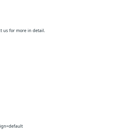
  
r more in detail.                        
t                        