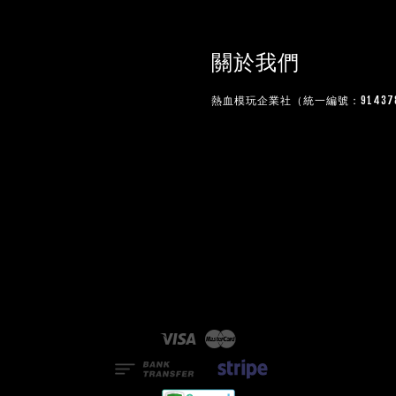
關於我們
熱血模玩企業社（統一編號：914378
Visa
Master