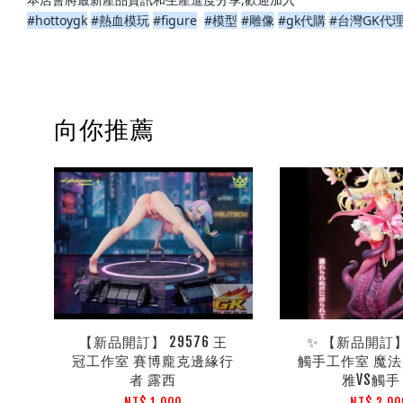
#hottoygk
#熱血模玩
#figure
#模型
#雕像
#gk代購
#台灣GK代
向你推薦
【新品開訂】 29576 王
✨ 【新品開訂】 
冠工作室 賽博龐克邊緣行
觸手工作室 魔
者 露西
雅VS觸手
NT$ 1,000
NT$ 2,00