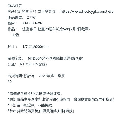
新品預定                        
有愛預訂的留言+1 或下單専頁:    https://www.hottoygk.com.tw/products/
產品編號:    27761                    
團隊：    KADOKAWA                    
作品：    涼宮春日 動畫20週年紀念Ver.(7月7日截單)                    
    主體                    
尺寸：    1/7 高約200mm                    
總價全款:     NTD5040*不含國際快遞運費(含稅)                    
訂金:    NTD1050*(含稅)                    
出貨時間: 預計為    2027年第二季度                    
*0                        
*價錢是含稅,但不含國際快遞運費。                        
*預訂貨品生產進度和出貨時間不盡相同，會因應實際情況而有所延誤或改變; 下單前請再
*下訂後不能退款 , 不能轉款。                        
*待出貨時間落實後,由職員聯絡安排[補款]                        