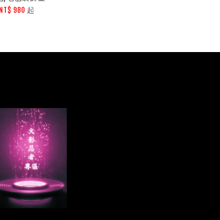
起
NT$ 980