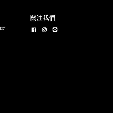
關注我們
27）
Facebook
Instagram
Line