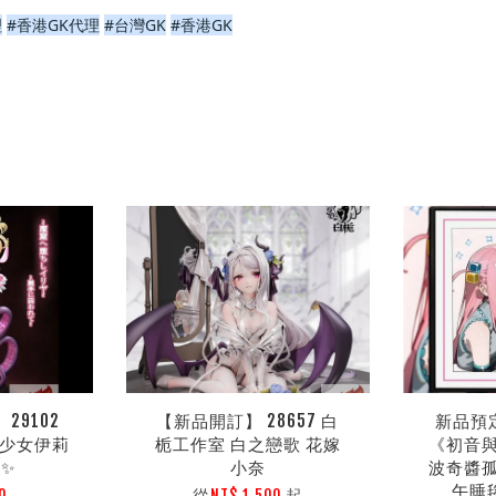
理
#香港GK代理
#台灣GK
#香港GK
29102
【新品開訂】 28657 白
新品預定
法少女伊莉
栀工作室 白之戀歌 花嫁
《初音
 ✨
小奈
波奇醬
午睡
從
起
0
NT$ 1,500