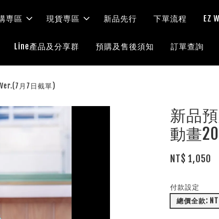
購専區
現貨専區
新品先行
下單流程
EZ
Line產品及分享群
預購及售後須知
訂單查詢
Ver.(7月7日截單)
新品預定
動畫20
NT$ 1,050
付款設定