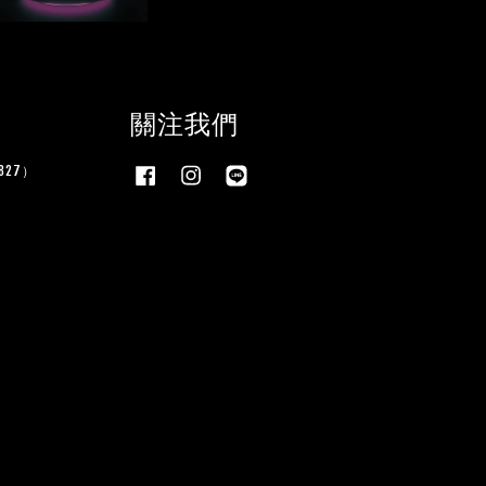
關注我們
27）
Facebook
Instagram
Line