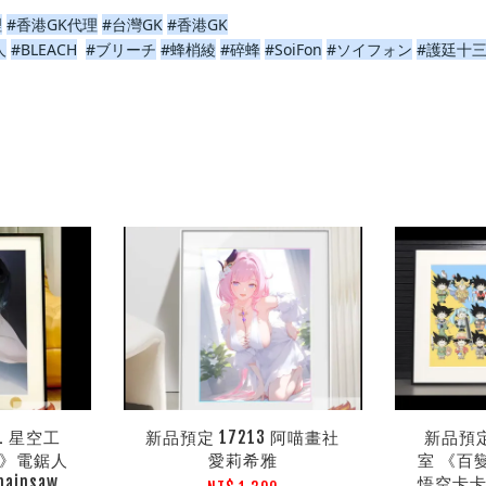
理
#香港GK代理
#台灣GK
#香港GK
人
#BLEACH
#ブリーチ
#蜂梢綾
#碎蜂
#SoiFon
#ソイフォン
#護廷十
1 星空工
新品預定 17213 阿喵畫社
新品預定 
塞》電鋸人
愛莉希雅
室 《百
insaw
悟空卡卡