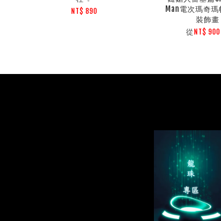
Man電次瑪奇
NT$ 890
裝飾畫
從
NT$ 90