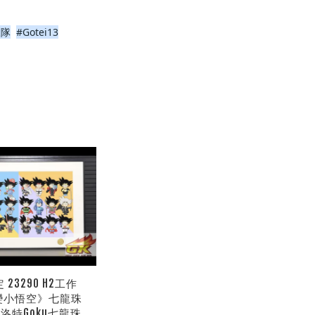
三隊
#Gotei13
23290 H2工作
變小悟空》七龍珠
洛特Goku七龍珠