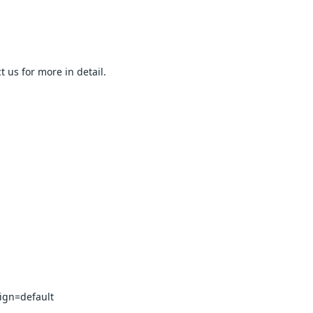
for more in detail.                
ault                