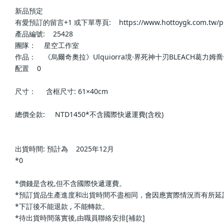
新品預定                
有愛預訂的留言+1 或下單専頁:    https://www.hottoygk.com.tw/product
產品編號:    25428            
團隊：    星空工作室            
作品：    《烏爾奇奧拉》Ulquiorra境·界死神十刃BLEACH葛力姆喬一護裝飾
配置    0            
尺寸：     含框尺寸: 61×40cm            
總價全款:     NTD1450*不含國際快遞運費(含稅)           
出貨時間: 預計為    2025年12月            
*0                
*價錢是含稅,但不含國際快遞運費。                
*預訂貨品生產進度和出貨時間不盡相同，會因應實際情況而有所延誤或改變; 下單
*下訂後不能退款 , 不能轉款。                
*待出貨時間落實後,由職員聯絡安排[補款]                