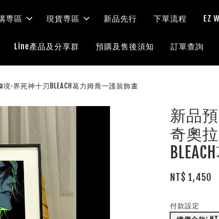
購専區
現貨専區
新品先行
下單流程
EZ
Line產品及分享群
預購及售後須知
訂單查詢
rra境·界死神十刃BLEACH葛力姆喬一護裝飾畫
新品預
奇奧拉》
BLE
NT$ 1,450
付款設定