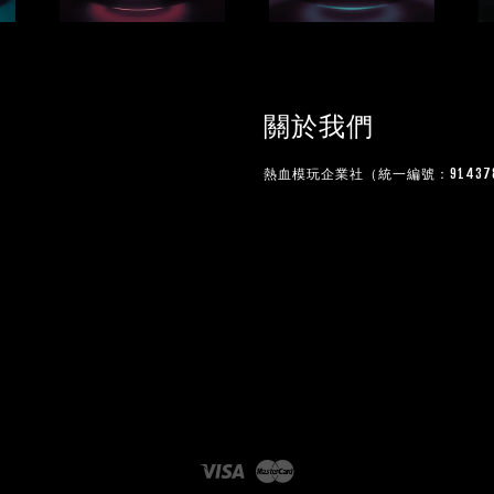
關於我們
熱血模玩企業社（統一編號：914378
Visa
Master