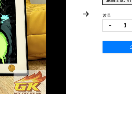
總價
數量
-