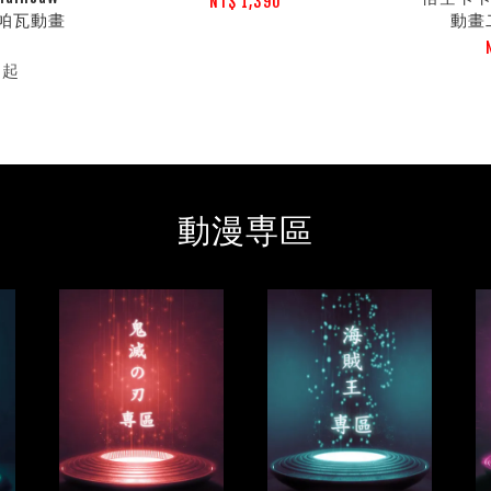
NT$ 1,390
瑪帕瓦動畫
動畫
起
0
動漫専區