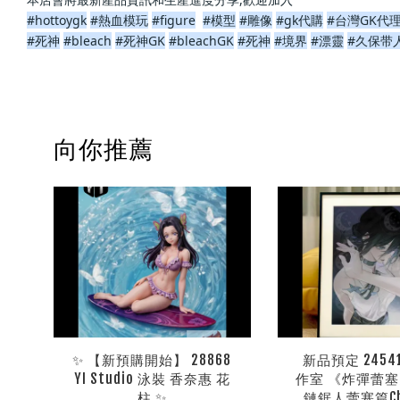
#hottoygk
#熱血模玩
#figure
#模型
#雕像
#gk代購
#台灣GK代
#死神
#bleach
#死神GK
#bleachGK
#死神
#境界
#漂靈
#久保带
向你推薦
✨ 【新預購開始】 28868
新品預定 2454
YI Studio 泳裝 香奈惠 花
作室 《炸彈蕾
柱 ✨
鏈鋸人蕾塞篇Cha