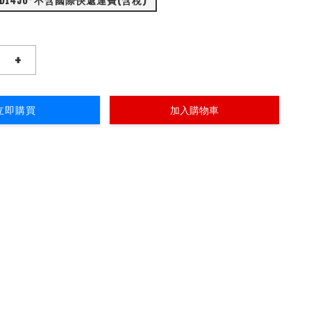
全款: NTD1450*不含國際快遞運費(含稅)
+
立即購買
加入購物車