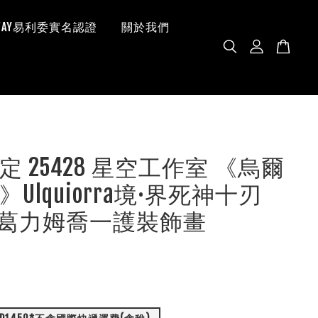
 WAY易利委實名認證
關於我們
定 25428 星空工作室 《烏爾
Ulquiorra境·界死神十刃
ACH葛力姆喬一護裝飾畫