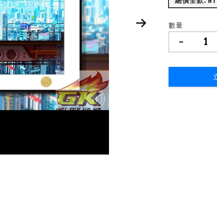
總價
數量
-