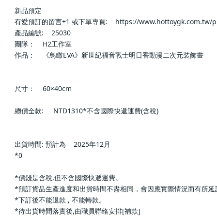
新品預定                        
有愛預訂的留言+1 或下單専頁:    https://www.hottoygk.com.tw/products/
產品編號:    25030                    
團隊：    H2工作室                    
作品：    《鳥瞰EVA》新世紀福音戰士明日香動漫二次元裝飾畫              
尺寸：    60×40cm                    
總價全款:     NTD1310*不含國際快遞運費(含稅)                    
出貨時間: 預計為    2025年12月                    
*0                        
*價錢是含稅,但不含國際快遞運費。                        
*預訂貨品生產進度和出貨時間不盡相同，會因應實際情況而有所延誤或改變; 下單前請再
*下訂後不能退款 , 不能轉款。                        
*待出貨時間落實後,由職員聯絡安排[補款]                        