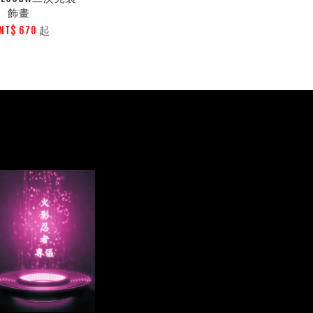
飾畫
起
NT$ 670