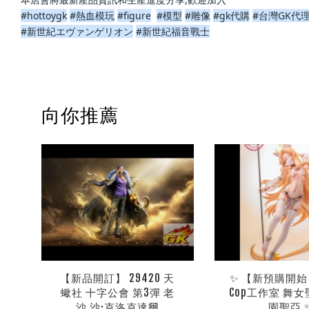
#hottoygk
#熱血模玩
#figure
#模型
#雕像
#gk代購
#台灣GK代
#新世紀エヴァンゲリオン
#新世紀福音戰士
向你推薦
【新品開訂】 29420 天
✨ 【新預購開始】
蠍社 十字公會 第3彈 老
Cop工作室 舞女
沙 沙·克洛克達爾
園聖亞 