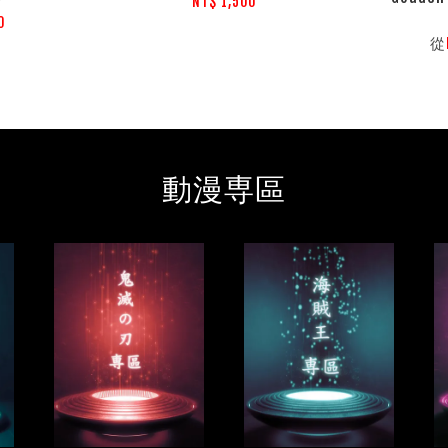
NT$ 1,500
0
從
動漫専區