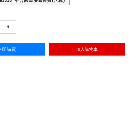
全款: NTD1310*不含國際快遞運費(含稅)
+
立即購買
加入購物車