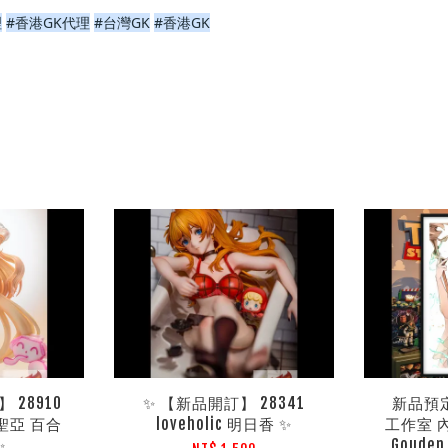
理
#香港GK代理
#台灣GK
#香港GK
 28910
✨ 【新品開訂】 28341
新品預定
聖亞 百合
loveholic 明日香 ✨
工作室 
✨
Goude