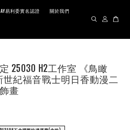
 WAY易利委實名認證
關於我們
 25030 H2工作室 《鳥瞰
》新世紀福音戰士明日香動漫二
飾畫