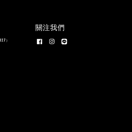
關注我們
27）
Facebook
Instagram
Line