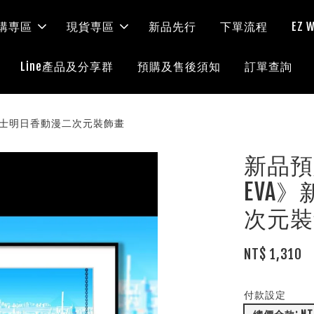
購専區
現貨専區
新品先行
下單流程
EZ
Line產品及分享群
預購及售後須知
訂單查詢
福音戰士明日香動漫二次元裝飾畫
新品預定
EVA
次元裝
NT$ 1,310
付款設定