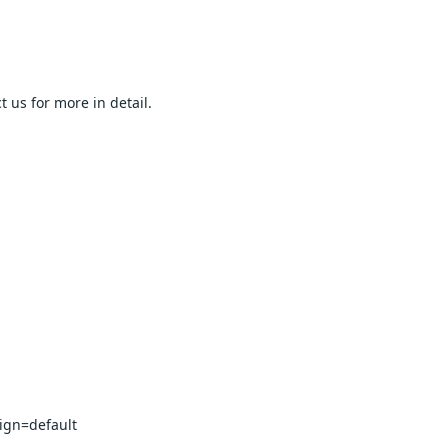
  
r more in detail.                        
t                        