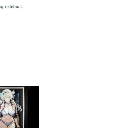
                            