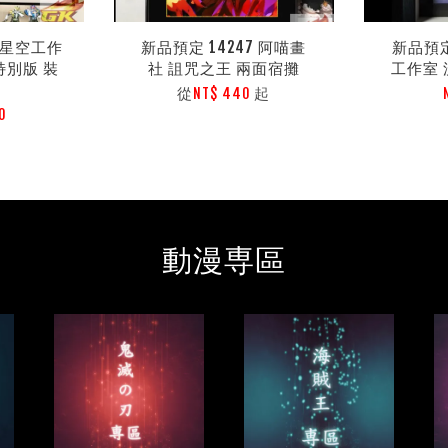
9 星空工作
新品預定 14247 阿喵畫
新品預定
特別版 裝
社 詛咒之王 兩面宿攤
工作室 
從
起
NT$ 440
0
動漫専區