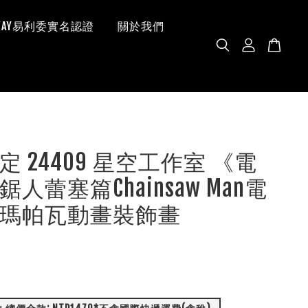
 WAY易利委實名認證
關於我們
定 24409 星空工作室 《電
人蕾塞篇Chainsaw Man電
瑪帕瓦動畫裝飾畫