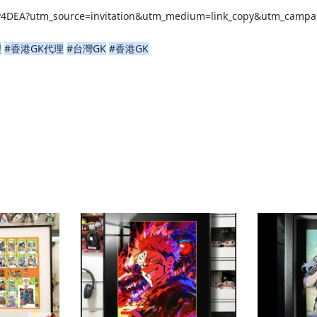
?utm_source=invitation&utm_medium=link_copy&utm_campaign=default
理
#香港GK代理
#台灣GK
#香港GK