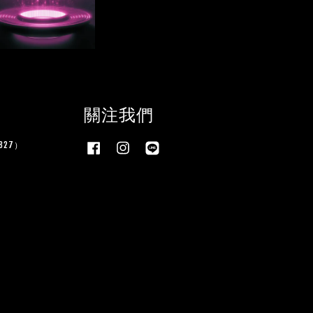
關注我們
27）
Facebook
Instagram
Line