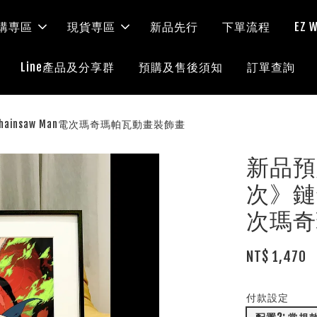
購専區
現貨専區
新品先行
下單流程
EZ
Line產品及分享群
預購及售後須知
訂單查詢
ainsaw Man電次瑪奇瑪帕瓦動畫裝飾畫
新品預
次》鏈鋸
次瑪奇
NT$ 1,470
付款設定