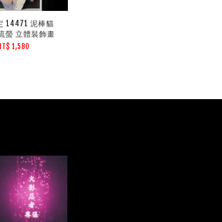
 14471 泥棒貓
流螢 立體裝飾畫
NT$ 1,580