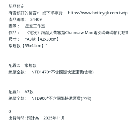
新品預定                            
有愛預訂的留言+1 或下單専頁:    https://www.hottoygk.com.tw/products/24
產品編號:    24409                        
團隊：    星空工作室                        
作品：    《電次》鏈鋸人蕾塞篇Chainsaw Man電次瑪奇瑪帕瓦動畫裝飾畫       
尺寸：    "A3款【42x30cm】
常規款【55x44cm】"                        
配置2:    常規款                        
總價全款:     NTD1470*不含國際快遞運費(含稅)                        
配置1:    A3款                        
總價全款:     NTD900*不含國際快遞運費(含稅)                        
0                            
出貨時間: 預計為    2025年11月                        