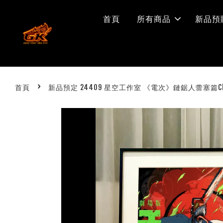
首頁
所有商品
新品預
›
首頁
新品預定 24409 星空工作室 《電次》鏈鋸人蕾塞篇Ch