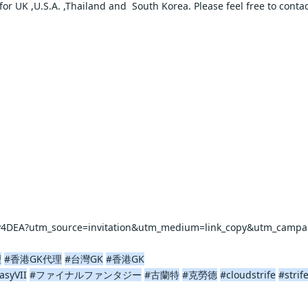
UK ,U.S.A. ,Thailand and  South Korea. Please feel free to contact us f
    
    
EA?utm_source=invitation&utm_medium=link_copy&utm_campaign=defa
理
#香港GK代理
#台灣GK
#香港GK
asyVII
#ファイナルファンタジー
#古蘭特
#克勞德
#cloudstrife
#strif