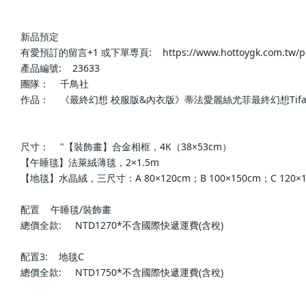
新品預定                    
有愛預訂的留言+1 或下單専頁:    https://www.hottoygk.com.tw/products
產品編號:    23633                
團隊：    千鳥社                
作品：    《最終幻想 校服版&內衣版》蒂法愛麗絲尤菲最終幻想Tifa二次元午睡
尺寸：    "【裝飾畫】合金相框，4K（38×53cm）
【午睡毯】法萊絨薄毯，2×1.5m
【地毯】水晶絨，三尺寸：A 80×120cm；B 100×150cm；C 120×180cm"   
配置    午睡毯/裝飾畫                            
總價全款:     NTD1270*不含國際快遞運費(含稅)                
配置3:    地毯C                        
總價全款:     NTD1750*不含國際快遞運費(含稅)                        