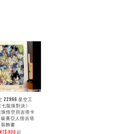
 22966 星空工
《七龍珠對決》
七龍珠悟空貝吉塔卡
超級賽亞人悟吉塔
裝飾畫
起
NT$ 930