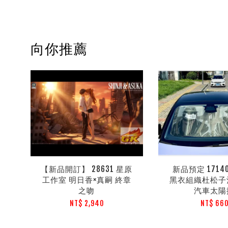
向你推薦
【新品開訂】 28631 星原
新品預定 1714
工作室 明日香×真嗣 終章
黑衣組織杜松子
之吻
汽車太陽
NT$ 2,940
NT$ 66