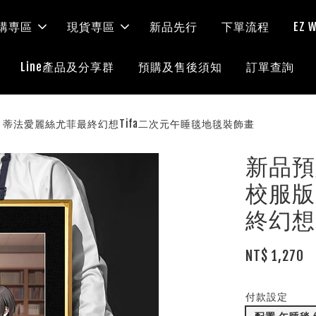
購専區
現貨専區
新品先行
下單流程
EZ
Line產品及分享群
預購及售後須知
訂單查詢
版》蒂法愛麗絲尤菲最終幻想Tifa二次元午睡毯地毯裝飾畫
新品預
校服版
終幻想
NT$ 1,270
付款設定