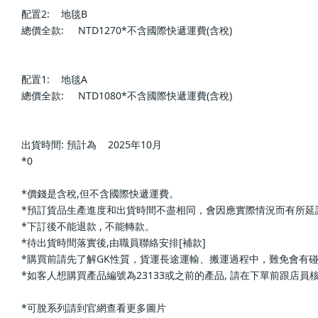
配置2:    地毯B                        
總價全款:     NTD1270*不含國際快遞運費(含稅)                        
配置1:    地毯A                        
總價全款:     NTD1080*不含國際快遞運費(含稅)                        
出貨時間: 預計為    2025年10月                
*0                    
*價錢是含稅,但不含國際快遞運費。                    
*預訂貨品生產進度和出貨時間不盡相同，會因應實際情況而有所延誤或改變; 下單前
*下訂後不能退款 , 不能轉款。                    
*待出貨時間落實後,由職員聯絡安排[補款]                    
*購買前請先了解GK性質，貨運長途運輸、搬運過程中，難免會有碰撞，會有機率發
*如客人想購買產品編號為23133或之前的產品, 請在下單前跟店員核實確認,如
*可脫系列請到官網查看更多圖片                    