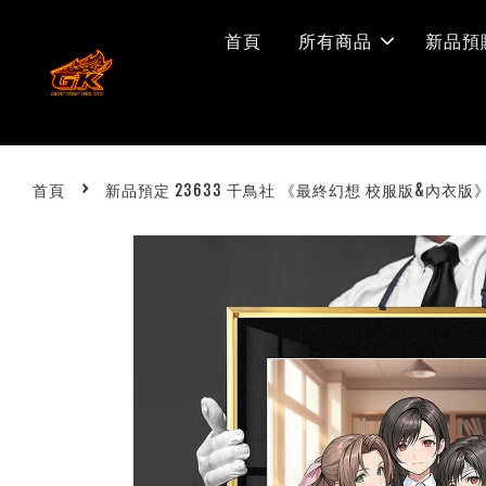
首頁
所有商品
新品預
›
首頁
新品預定 23633 千鳥社 《最終幻想 校服版&內衣