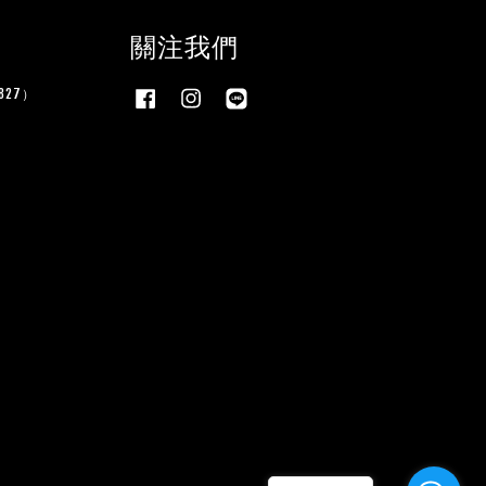
關注我們
27）
Facebook
Instagram
Line