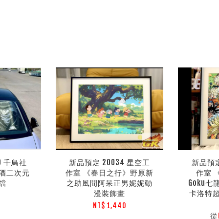
0 千鳥社
新品預定 20034 星空工
新品預定
酒二次元
作室 《春日之行》野原新
作室 
擋
之助風間阿呆正男妮妮動
Goku
漫裝飾畫
卡洛特
0
NT$ 1,440
從