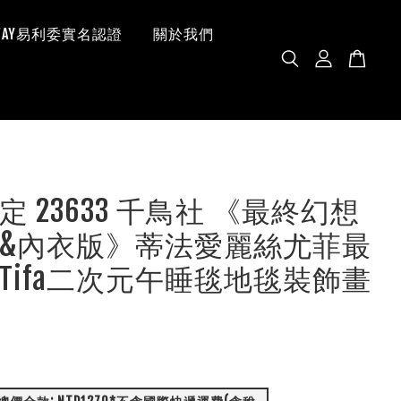
 WAY易利委實名認證
關於我們
定 23633 千鳥社 《最終幻想
&內衣版》蒂法愛麗絲尤菲最
Tifa二次元午睡毯地毯裝飾畫