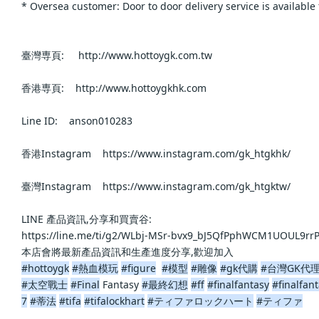
* Oversea customer: Door to door delivery service is available for 
臺灣専頁:     http://www.hottoygk.com.tw                
香港専頁:    http://www.hottoygkhk.com                
Line ID:    anson010283                
香港Instagram    https://www.instagram.com/gk_htgkhk/            
臺灣Instagram    https://www.instagram.com/gk_htgktw/            
LINE 產品資訊,分享和買賣谷:                    
https://line.me/ti/g2/WLbj-MSr-bvx9_bJ5QfPphWCM1UOUL9rrP4D
本店會將最新產品資訊和生產進度分享,歡迎加入                    
#hottoygk
#熱血模玩
#figure
#模型
#雕像
#gk代購
#台灣GK代
#太空戰士
#Final
 Fantasy 
#最終幻想
#ff
#finalfantasy
#finalfant
7
#蒂法
#tifa
#tifalockhart
#ティファロックハート
#ティファ