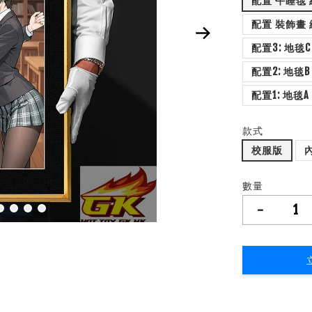
款式
校服版
數量
-