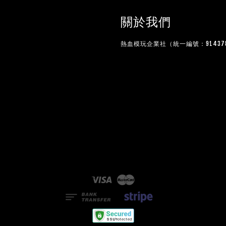
關於我們
熱血模玩企業社（統一編號：914378
Visa
Master