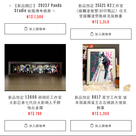
✨ 【新品開訂】 29237 Panda
新品預定 25521 H2工作室
Studio 劍風傳奇格斯 ✨
《薩爾達無雙:封印戰記》任天
堂薩爾達勞魯林克裝飾畫
NT$ 7,500
NT$ 1,310
加入購物車
加入購物車
新品預定 13606 萌萌匠工作室
新品預定 8817 星空工作室 坂
火影忍者七代目火影鳴人手辦
本我最屌逼王左右橫跳大佬裝
地台桌擺
飾畫
NT$ 760
NT$ 1,350
加入購物車
加入購物車