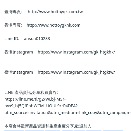
臺灣専頁:     http://www.hottoygk.com.tw            
香港専頁:    http://www.hottoygkhk.com            
Line ID:    anson010283            
香港Instagram    https://www.instagram.com/gk_htgkhk/           
臺灣Instagram    https://www.instagram.com/gk_htgktw/           
LINE 產品資訊,分享和買賣谷:                
https://line.me/ti/g2/WLbj-MSr-
bvx9_bJ5QfPphWCM1UOUL9rrP4DEA?
utm_source=invitation&utm_medium=link_copy&utm_campaign=d
本店會將最新產品資訊和生產進度分享,歡迎加入                