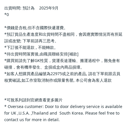
出貨時間: 預計為    2025年9月            
*0                
*價錢是含稅,但不含國際快遞運費。                
*預訂貨品生產進度和出貨時間不盡相同，會因應實際情況而有所延
誤或改變; 下單前請再三思考。                
*下訂後不能退款 , 不能轉款。                
*待出貨時間落實後,由職員聯絡安排[補款]                
*購買前請先了解GK性質，貨運長途運輸、搬運過程中，難免會有
碰撞，會有機率發生、盒損或盒內商品損壞。                
*如客人想購買產品編號為22975或之前的產品, 請在下單前跟店員
核實確認,如工作室取消制作或限量售罄, 本公司會為客人退款           
*可脫系列請到官網查看更多圖片                
* Oversea customer: Door to door delivery service is available 
for UK ,U.S.A. ,Thailand and  South Korea. Please feel free to 
contact us for more in detail.                