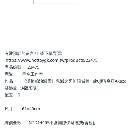
有愛預訂的留言+1 或下單専頁:   
 https://www.hottoygk.com.tw/products/23475            
產品編號:    23475            
團隊：    星空工作室            
作品：    《漫格狛治戀雪》鬼滅之刃無限城篇Hakuji猗窩座Akaza
裝飾畫（A版/B版）            
配置    0            
尺寸：    61×40cm            
總價全款:     NTD1440*不含國際快遞運費(含稅),            