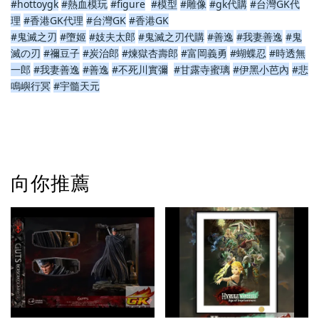
#hottoygk
#熱血模玩
#figure
#模型
#雕像
#gk代購
#台灣GK代
理
#香港GK代理
#台灣GK
#香港GK
#鬼滅之刃
#墮姬
#妓夫太郎
#鬼滅之刃代購
#善逸
#我妻善逸
#鬼
滅の刃
#禰豆子
#炭治郎
#煉獄杏壽郎
#富岡義勇
#蝴蝶忍
#時透無
一郎
#我妻善逸
#善逸
#不死川實彌
#甘露寺蜜璃
#伊黑小芭內
#悲
鳴嶼行冥
#宇髓天元
向你推薦