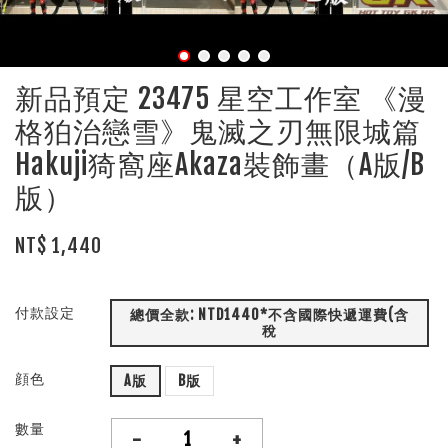
新品預定 23475 星空工作室 《漫
格狛治戀雪》鬼滅之刃無限城篇
Hakuji猗窩座Akaza裝飾畫（A版/B
版）
NT$ 1,440
付款設定
總價全款: NTD1440*不含國際快遞運費(含
稅
顔色
A版
B版
數量
-
+