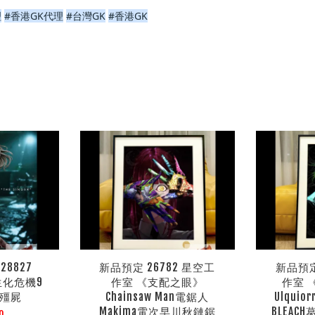
理
#香港GK代理
#台灣GK
#香港GK
8827
新品預定 26782 星空工
新品預定
s 生化危機9
作室 《支配之眼》
作室 
手殭屍
Chainsaw Man電鋸人
Ulqui
Makima電次早川秋鏈鋸
BLEA
0