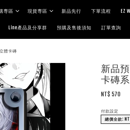
購専區
現貨専區
新品先行
下單流程
EZ
Line產品及分享群
預購及售後須知
訂單查詢
波麗立體卡磚
新品預定
卡磚系
NT$ 570
付款設定
總價