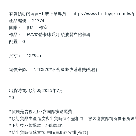
有愛預訂的留言+1 或下單専頁:    https://www.hottoygk.com.tw/product
產品編號:    21374            
團隊：    JUZI工作室            
作品：    EVA立體卡磚系列 綾波麗立體卡磚            
配置    0            
尺寸：    12*9cm            
總價全款:     NTD570*不含國際快遞運費(含稅)            
出貨時間: 預計為 2025年7月    
*0                
*價錢是含稅,但不含國際快遞運費。                
*預訂貨品生產進度和出貨時間不盡相同，會因應實際情況而有所延誤或改變; 下單
*下訂後不能退款 , 不能轉款。                
*待出貨時間落實後,由職員聯絡安排[補款]                