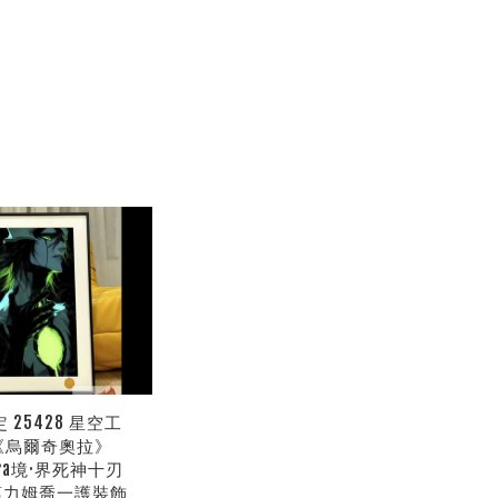
 25428 星空工
《烏爾奇奧拉》
orra境·界死神十刃
CH葛力姆喬一護裝飾