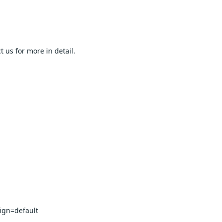
for more in detail.                
ault                