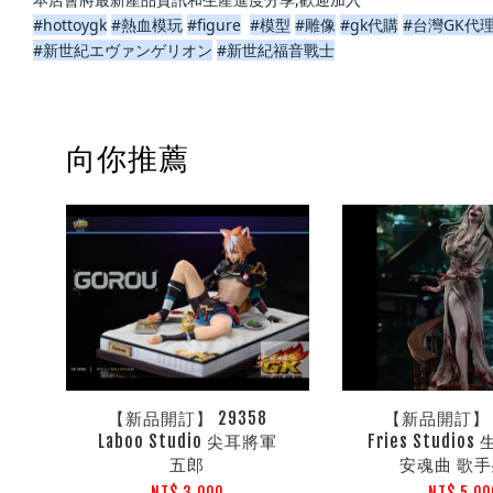
#hottoygk
#熱血模玩
#figure
#模型
#雕像
#gk代購
#台灣GK代
#新世紀エヴァンゲリオン
#新世紀福音戰士
向你推薦
【新品開訂】 29358
【新品開訂】 2
Laboo Studio 尖耳將軍
Fries Studio
五郎
安魂曲 歌
NT$ 3,000
NT$ 5,00