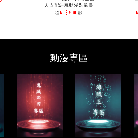
人支配惡魔動漫裝飾畫
從
起
NT$ 900
動漫専區