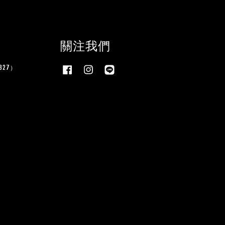
關注我們
27）
Facebook
Instagram
Line