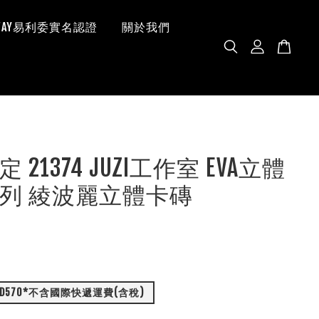
 WAY易利委實名認證
關於我們
 21374 JUZI工作室 EVA立體
列 綾波麗立體卡磚
全款: NTD570*不含國際快遞運費(含稅)