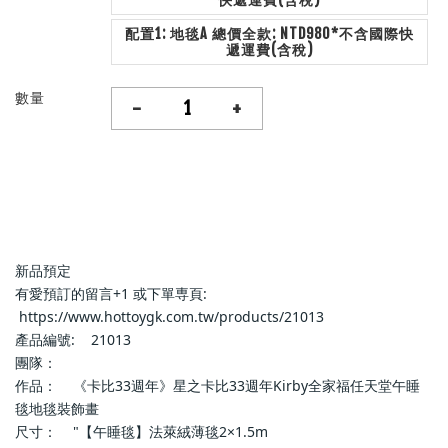
配置1: 地毯A 總價全款: NTD980*不含國際快
遞運費(含稅)
數量
-
+
新品預定                            
有愛預訂的留言+1 或下單専頁:   
 https://www.hottoygk.com.tw/products/21013                        
產品編號:    21013                        
團隊：                            
作品：    《卡比33週年》星之卡比33週年Kirby全家福任天堂午睡
毯地毯裝飾畫                        
尺寸：    "【午睡毯】法萊絨薄毯2×1.5m