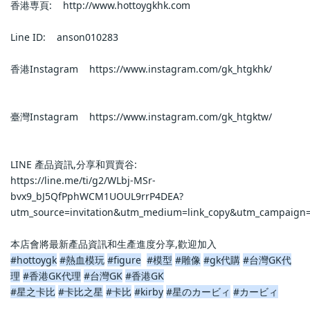
香港専頁:    http://www.hottoygkhk.com                        
Line ID:    anson010283                        
香港Instagram    https://www.instagram.com/gk_htgkhk/           
臺灣Instagram    https://www.instagram.com/gk_htgktw/           
LINE 產品資訊,分享和買賣谷:                            
https://line.me/ti/g2/WLbj-MSr-
bvx9_bJ5QfPphWCM1UOUL9rrP4DEA?
utm_source=invitation&utm_medium=link_copy&utm_campaign=d
本店會將最新產品資訊和生產進度分享,歡迎加入                            
#hottoygk
#熱血模玩
#figure
#模型
#雕像
#gk代購
#台灣GK代
理
#香港GK代理
#台灣GK
#香港GK
#星之卡比
#卡比之星
#卡比
#kirby
#星のカービィ
#カービィ