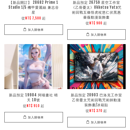
【新品開訂】 28682 Prime 1
新品預定 26759 星空工作室
Studio 1/5 機甲愛麗絲 兼志谷
《乙骨憂太》Okkotsu Yuta咒
星
術回戰五條悟虎杖悠仁伏黑惠
薔薇動漫裝飾畫
從
起
NT$ 7,500
從
起
NT$ 900
加入購物車
加入購物車
新品預定 19984 阿喵畫社 晴
新品預定 20903 巴洛克工作室
天 18號
乙骨憂太咒術回戰咒術師動漫
裝飾畫/冰箱貼
從
起
NT$ 910
從
起
NT$ 370
加入購物車
加入購物車