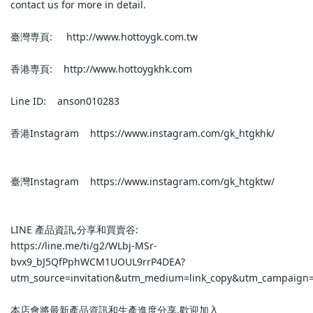
contact us for more in detail.                            
臺灣専頁:     http://www.hottoygk.com.tw                        
香港専頁:    http://www.hottoygkhk.com                        
Line ID:    anson010283                        
香港Instagram    https://www.instagram.com/gk_htgkhk/           
臺灣Instagram    https://www.instagram.com/gk_htgktw/           
LINE 產品資訊,分享和買賣谷:                            
https://line.me/ti/g2/WLbj-MSr-
bvx9_bJ5QfPphWCM1UOUL9rrP4DEA?
utm_source=invitation&utm_medium=link_copy&utm_campaign=d
本店會將最新產品資訊和生產進度分享,歡迎加入                            