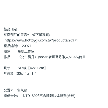
新品預定                            
有愛預訂的留言+1 或下單専頁:   
 https://www.hottoygk.com.tw/products/20971                        
產品編號:    20971                        
團隊：    星空工作室                        
作品：    《公牛喬丹》Jordan麥可喬丹飛人NBA裝飾畫                   
尺寸：    "A3款【42x30cm】
常規款【55x44cm】"                        
配置2:    常規款                        
總價全款:     NTD1390*不含國際快遞運費(含稅)                        