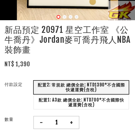
新品預定 20971 星空工作室 《公
牛喬丹》Jordan麥可喬丹飛人NBA
裝飾畫
NT$ 1,390
付款設定
配置2: 常規款 總價全款: NTD1390*不含國際
快遞運費(含稅)
配置1: A3款 總價全款: NTD700*不含國際快
遞運費(含稅)
數量
-
+