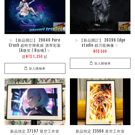
✨ 【新品開訂】 29840 Pure
✨ 【新品開訂】 28399 Edge
Crush 超時空輝夜姬 酒寄彩葉
studio 鎖刃龍胸像 ✨
(A微笑 / B張嘴) ✨
NT$ 500
從
起
NT$ 1,350
加入購物車
加入購物車
新品預定 27197 星空工作室
新品預定 23566 星空工作室