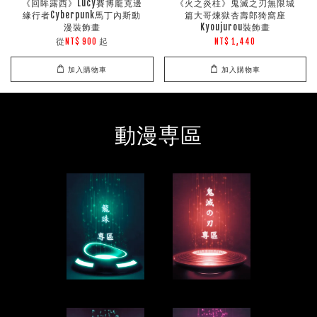
《回眸露西》Lucy賽博龐克邊
《火之炎柱》鬼滅之刃無限城
緣行者Cyber​​punk馬丁內斯動
篇大哥煉獄杏壽郎猗窩座
漫裝飾畫
Kyoujurou裝飾畫
從
起
NT$ 900
NT$ 1,440
加入購物車
加入購物車
動漫専區