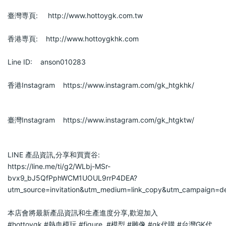
臺灣専頁:     http://www.hottoygk.com.tw                
香港専頁:    http://www.hottoygkhk.com                
Line ID:    anson010283                
香港Instagram    https://www.instagram.com/gk_htgkhk/             
臺灣Instagram    https://www.instagram.com/gk_htgktw/             
LINE 產品資訊,分享和買賣谷:                    
https://line.me/ti/g2/WLbj-MSr-
bvx9_bJ5QfPphWCM1UOUL9rrP4DEA?
utm_source=invitation&utm_medium=link_copy&utm_campaign=def
本店會將最新產品資訊和生產進度分享,歡迎加入                    
#hottoygk
#熱血模玩
#figure
#模型
#雕像
#gk代購
#台灣GK代