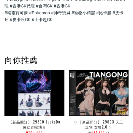
理
#香港GK代理
#台灣GK
#香港GK
#精靈寶可夢
#Pokemon
#神奇寶貝
#寵物小精靈
#比卡超
#皮卡
丘
#皮卡丘GK
#比卡超GK
向你推薦
【新品開訂】 29500 JacksDo
✨ 【新品開訂】 29033 天工
佐助青蛇地台
燥物 女警2.0 ✨