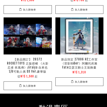
從
起
NT$ 1,000
NT$ 780
加入購物車
加入購物車
【新品開訂】 28372
新品預定 27806 H2工作室
ROCKETTOYS 正版授權 《火影
《背影saber》阿爾托莉雅
忍者 疾風傳》Jiraiya 自來也
Fate亞瑟王騎士王裝飾畫
1/6可動人偶 DX Ver.豪華版
NT$ 1,310
從
起
NT$ 1,500
加入購物車
加入購物車