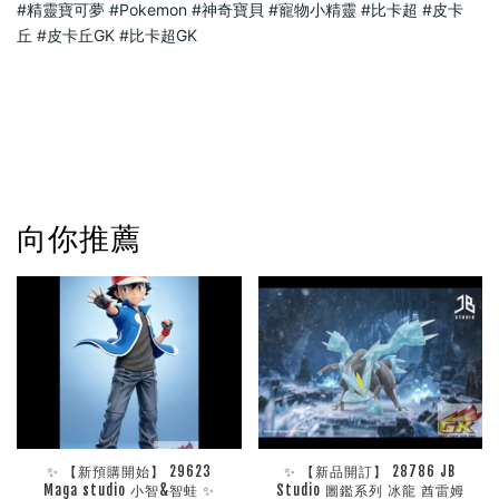
#精靈寶可夢
#Pokemon
#神奇寶貝
#寵物小精靈
#比卡超
#皮卡
丘
#皮卡丘GK
#比卡超GK
向你推薦
✨ 【新預購開始】 29623
✨ 【新品開訂】 28786 JB
Maga studio 小智&智蛙 ✨
Studio 圖鑑系列 冰龍 酋雷姆