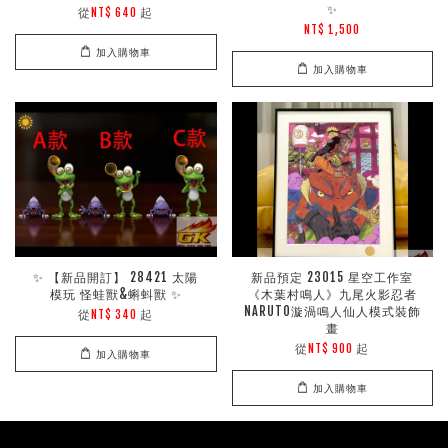
✨
從
起
NT$ 640
NT$ 1,500
加入購物車
加入購物車
✨ 【新品開訂】 28421 太陽
新品預定 23015 星空工作室
模玩 怪蛙獸&蝌蚪獸 ✨
《木葉村鳴人》九尾火影忍者
NARUTO漩渦鳴人仙人模式裝飾
從
起
NT$ 340
畫
從
起
NT$ 900
加入購物車
加入購物車