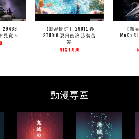
29468
【新品開訂】 29011 VN
【新品
 日車見寬 ✨
STUDIO 夏日衝浪 泳裝蕾
MoKo 
塞
0
NT$ 1,900
動漫専區