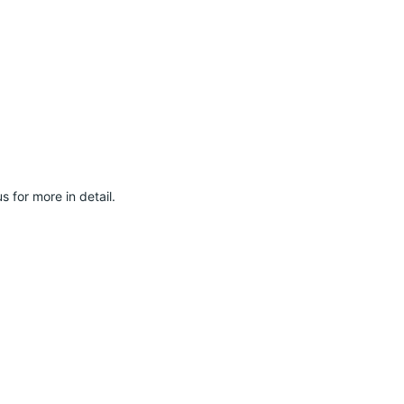
   
e in detail.                            