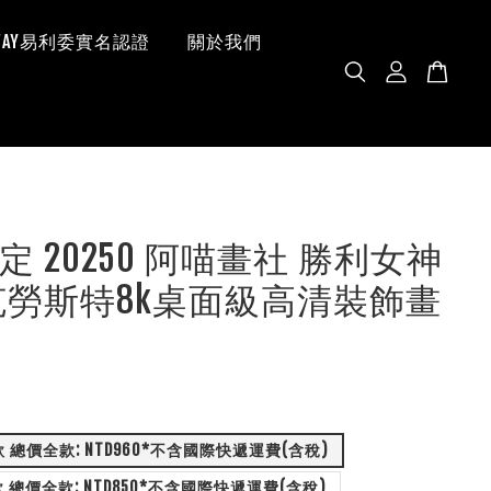
 WAY易利委實名認證
關於我們
定 20250 阿喵畫社 勝利女神
克勞斯特8k桌面級高清裝飾畫
配置3: 經典款 總價全款: NTD960*不含國際快遞運費(含稅)
配置2: 桌面款 總價全款: NTD850*不含國際快遞運費(含稅)