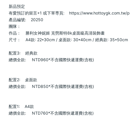
新品預定                            
有愛預訂的留言+1 或下單専頁:    https://www.hottoygk.com.tw/products/2
產品編號:    20250                        
團隊：                            
作品：    勝利女神妮姬 克勞斯特8k桌面級高清裝飾畫                      
尺寸：    A4款: 22*30cm / 桌面款: 30*40cm / 經典款: 35*50cm           
配置3:    經典款                        
總價全款:     NTD960*不含國際快遞運費(含稅)                        
配置2:    桌面款                        
總價全款:     NTD850*不含國際快遞運費(含稅)                        
配置1:    A4款                        
總價全款:     NTD760*不含國際快遞運費(含稅)                        