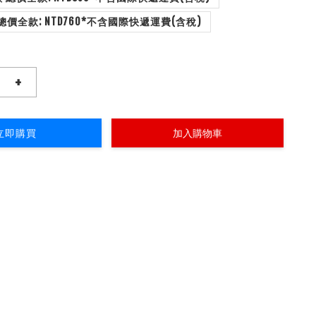
配置1: A4款 總價全款: NTD760*不含國際快遞運費(含稅)
+
立即購買
加入購物車