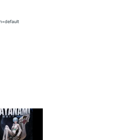
                          