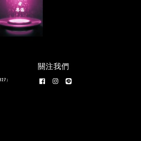
關注我們
27）
Facebook
Instagram
Line