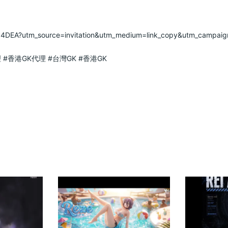
utm_source=invitation&utm_medium=link_copy&utm_campaign=default  
理
#香港GK代理
#台灣GK
#香港GK