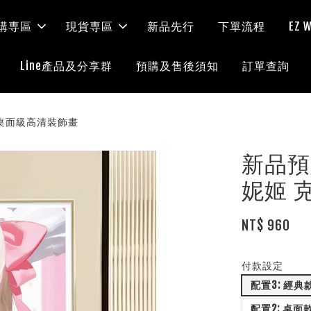
購専區
現貨専區
新品先行
下單流程
EZ
Line產品及分享群
預購及售後須知
訂單查詢
8k桌面級高清裝飾畫
新品預
妮姬 
NT$ 960
付款設定