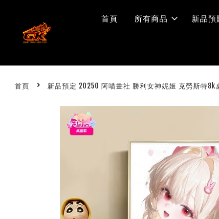
首頁
所有商品
新品預
›
首頁
新品預定 20250 阿喵畫社 勝利女神妮姬 克勞斯特