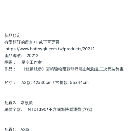
新品預定                            
有愛預訂的留言+1 或下單専頁:   
 https://www.hottoygk.com.tw/products/20212                        
產品編號:    20212                        
團隊：    星空工作室                        
作品：    《移動城堡》宮崎駿哈爾蘇菲呼嘯山城動畫二次元裝飾畫   
尺寸：    A3款: 42x30cm / 常規款: 55x44cm                        
配置2:    常規款                        
總價全款:     NTD1390*不含國際快遞運費(含稅)                        
配置1:    A3款                        