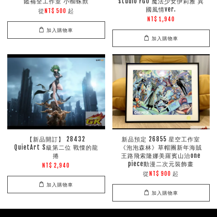
鑑補全工作室 小蜘蛛獸
studio FGO 魔法少女伊莉雅 異
國風情ver.
從
起
NT$ 500
NT$ 1,940
加入購物車
加入購物車
【新品開訂】 28432
新品預定 26855 星空工作室
QuietArt S級第二位 戰慄的龍
《泡泡森林》草帽團新年海賊
捲
王路飛索隆娜美羅賓山治one
piece動漫二次元裝飾畫
NT$ 2,940
從
起
NT$ 900
加入購物車
加入購物車