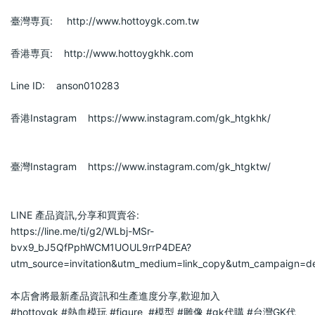
臺灣専頁:     http://www.hottoygk.com.tw                        
香港専頁:    http://www.hottoygkhk.com                        
Line ID:    anson010283                        
香港Instagram    https://www.instagram.com/gk_htgkhk/             
臺灣Instagram    https://www.instagram.com/gk_htgktw/             
LINE 產品資訊,分享和買賣谷:                            
https://line.me/ti/g2/WLbj-MSr-
bvx9_bJ5QfPphWCM1UOUL9rrP4DEA?
utm_source=invitation&utm_medium=link_copy&utm_campaign=def
本店會將最新產品資訊和生產進度分享,歡迎加入                            
#hottoygk
#熱血模玩
#figure
#模型
#雕像
#gk代購
#台灣GK代