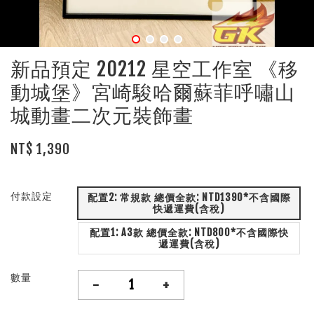
新品預定 20212 星空工作室 《移
動城堡》宮崎駿哈爾蘇菲呼嘯山
城動畫二次元裝飾畫
NT$ 1,390
付款設定
配置2: 常規款 總價全款: NTD1390*不含國際
快遞運費(含稅)
配置1: A3款 總價全款: NTD800*不含國際快
遞運費(含稅)
數量
-
+