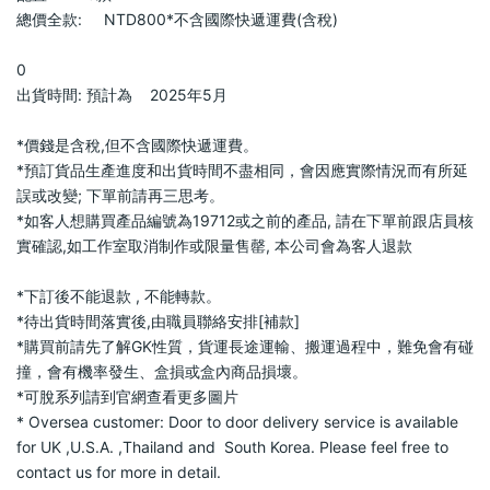
總價全款:     NTD800*不含國際快遞運費(含稅)                        
0                            
出貨時間: 預計為    2025年5月                        
*價錢是含稅,但不含國際快遞運費。                            
*預訂貨品生產進度和出貨時間不盡相同，會因應實際情況而有所延
誤或改變; 下單前請再三思考。                            
*如客人想購買產品編號為19712或之前的產品, 請在下單前跟店員核
實確認,如工作室取消制作或限量售罄, 本公司會為客人退款               
*下訂後不能退款 , 不能轉款。                            
*待出貨時間落實後,由職員聯絡安排[補款]                            
*購買前請先了解GK性質，貨運長途運輸、搬運過程中，難免會有碰
撞，會有機率發生、盒損或盒內商品損壞。                            
*可脫系列請到官網查看更多圖片                            
* Oversea customer: Door to door delivery service is available 
for UK ,U.S.A. ,Thailand and  South Korea. Please feel free to 
contact us for more in detail.                            