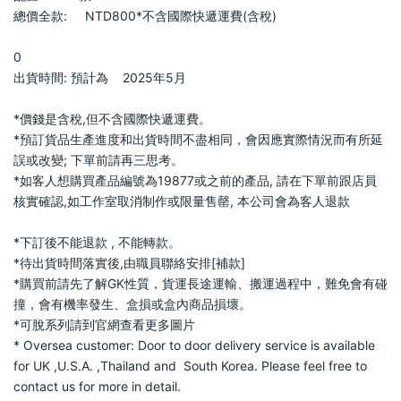
總價全款:     NTD800*不含國際快遞運費(含稅)            
0                
出貨時間: 預計為    2025年5月            
*價錢是含稅,但不含國際快遞運費。                
*預訂貨品生產進度和出貨時間不盡相同，會因應實際情況而有所延
誤或改變; 下單前請再三思考。                
*如客人想購買產品編號為19877或之前的產品, 請在下單前跟店員
核實確認,如工作室取消制作或限量售罄, 本公司會為客人退款           
*下訂後不能退款 , 不能轉款。                
*待出貨時間落實後,由職員聯絡安排[補款]                
*購買前請先了解GK性質，貨運長途運輸、搬運過程中，難免會有碰
撞，會有機率發生、盒損或盒內商品損壞。                
*可脫系列請到官網查看更多圖片                
* Oversea customer: Door to door delivery service is available 
for UK ,U.S.A. ,Thailand and  South Korea. Please feel free to 
contact us for more in detail.                