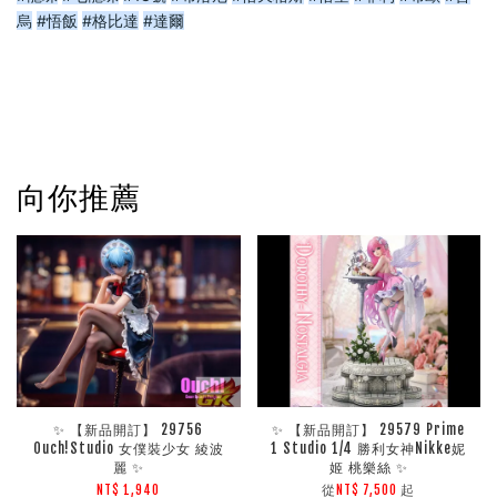
烏
#悟飯
#格比達
#達爾
向你推薦
✨ 【新品開訂】 29756
✨ 【新品開訂】 29579 Prime
Ouch!Studio 女僕裝少女 綾波
1 Studio 1/4 勝利女神Nikke妮
麗 ✨
姬 桃樂絲 ✨
從
起
NT$ 1,940
NT$ 7,500