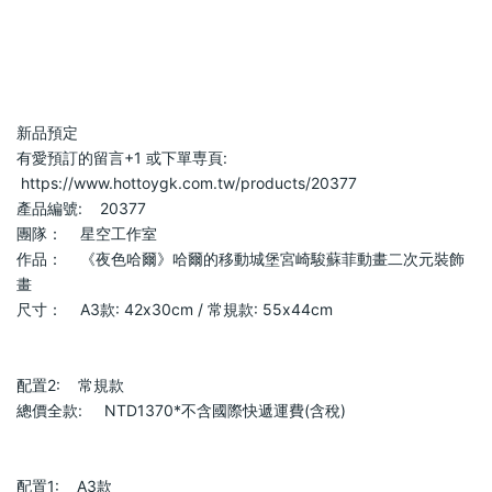
新品預定                
有愛預訂的留言+1 或下單専頁:   
 https://www.hottoygk.com.tw/products/20377            
產品編號:    20377            
團隊：    星空工作室            
作品：    《夜色哈爾》哈爾的移動城堡宮崎駿蘇菲動畫二次元裝飾
畫            
尺寸：    A3款: 42x30cm / 常規款: 55x44cm            
配置2:    常規款            
總價全款:     NTD1370*不含國際快遞運費(含稅)            
配置1:    A3款            