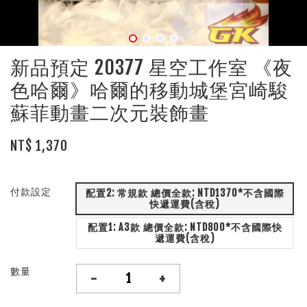
新品預定 20377 星空工作室 《夜
色哈爾》哈爾的移動城堡宮崎駿
蘇菲動畫二次元裝飾畫
NT$ 1,370
付款設定
配置2: 常規款 總價全款: NTD1370*不含國際
快遞運費(含稅)
配置1: A3款 總價全款: NTD800*不含國際快
遞運費(含稅)
數量
-
+