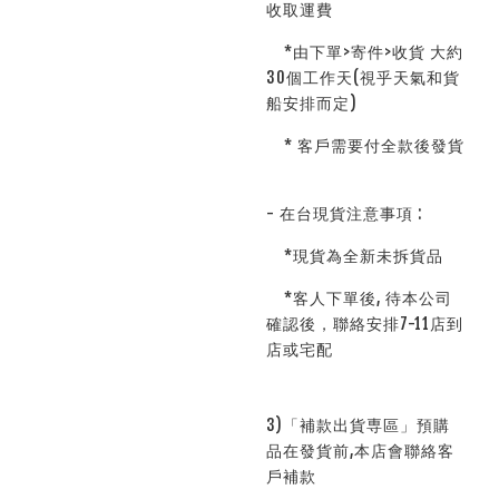
收取運費
*由下單>寄件>收貨 大約
30個工作天(視乎天氣和貨
船安排而定)
* 客戶需要付全款後發貨
- 在台現貨注意事項 :
*現貨為全新未拆貨品
*客人下單後, 待本公司
確認後，聯絡安排7-11店到
店或宅配
3)「補款出貨専區」預購
品在發貨前,本店會聯絡客
戶補款