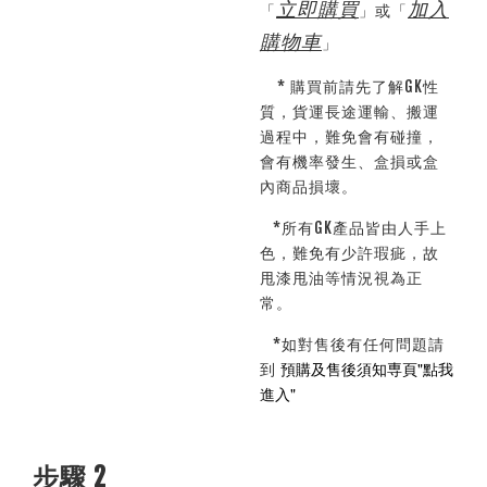
立即購買
加入
「
」或「
購物車
」
* 購買前請先了解GK性
質，貨運長途運輸、搬運
過程中，難免會有碰撞，
會有機率發生、盒損或盒
內商品損壞。
*所有GK產品皆由人手上
色，難免有少許瑕疵，故
甩漆甩油等情況視為正
常。
*如對售後有任何問題請
預購及售後須知専頁"
點我
到
進入
"
步驟 2