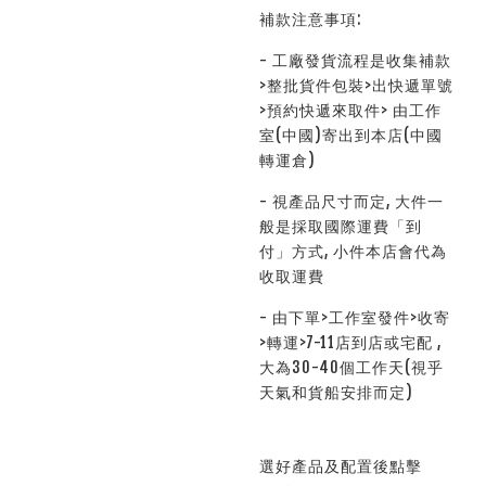
補款注意事項:
- 工廠發貨流程是收集補款
>整批貨件包裝>出快遞單號
>預約快遞來取件> 由工作
室(中國)寄出到本店(中國
轉運倉)
- 視產品尺寸而定, 大件一
般是採取國際運費「到
付」方式, 小件本店會代為
收取運費
- 由下單>工作室發件>收寄
>轉運>7-11店到店或宅配 ,
大為30-40個工作天(視乎
天氣和貨船安排而定)
選好產品及配置後點擊