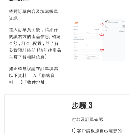
核對訂單內容及填寫帳單
資訊
進入訂單頁面後，請細仔
閱讀右方的產品信息, 如總
金額 , 訂金 ,配置 , 並了解
發貨預計時間 (請前往產品
主頁了解相關信息)
如正確無誤請在訂單填寫
以下資料： Ａ「聯絡資
料」 B「收件地址」
步驟 3
付款及訂單確認
1) 客戶請根據自己理想的