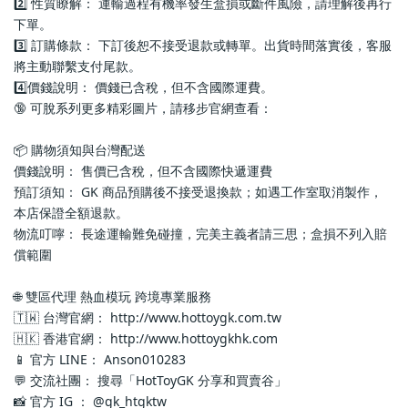
2️⃣ 性質瞭解： 運輸過程有機率發生盒損或斷件風險，請理解後再行
下單。
3️⃣ 訂購條款： 下訂後恕不接受退款或轉單。出貨時間落實後，客服
將主動聯繫支付尾款。
4️⃣價錢說明： 價錢已含稅，但不含國際運費。
🔞 可脫系列更多精彩圖片，請移步官網查看： 
📦 購物須知與台灣配送
價錢說明： 售價已含稅，但不含國際快遞運費
預訂須知： GK 商品預購後不接受退換款；如遇工作室取消製作，
本店保證全額退款。
物流叮嚀： 長途運輸難免碰撞，完美主義者請三思；盒損不列入賠
償範圍
🌐 雙區代理 熱血模玩 跨境專業服務
🇹🇼 台灣官網： http://www.hottoygk.com.tw
🇭🇰 香港官網： http://www.hottoygkhk.com
📱 官方 LINE： Anson010283
💬 交流社團： 搜尋「HotToyGK 分享和買賣谷」
📸 官方 IG ： @gk_htgktw