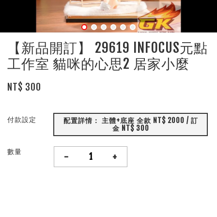
【新品開訂】 29619 INFOCUS元點
工作室 貓咪的心思2 居家小麼
NT$ 300
付款設定
配置詳情： 主體+底座 全款 NT$ 2000 / 訂
金 NT$ 300
數量
-
+