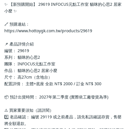
✨ 【新預購開始】 29619 INFOCUS元點工作室 貓咪的心思2 居家
小麼 ✨
🔗 預購連結：
https://www.hottoygk.com.tw/products/29619
📌 產品詳情介紹
編號： 29619
系列： 貓咪的心思2
團隊： INFOCUS元點工作室
作品： 貓咪的心思2 居家小麼
尺寸： 高27cm（含地台）
配置詳情： 主體+底座 全款 NT$ 2000 / 訂金 NT$ 300
📦 預計出貨時間： 2027年第二季度 (實際依工廠發貨為準)
⚠️ 買家重要須知（請詳閱）
1️⃣ 老品確認： 編號 29119 或之前產品，請先私訊確認存貨，售罄
將全額退款。