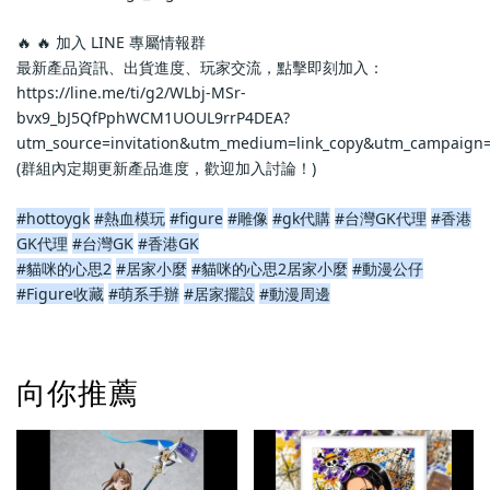
🔥 🔥 加入 LINE 專屬情報群
最新產品資訊、出貨進度、玩家交流，點擊即刻加入：
https://line.me/ti/g2/WLbj-MSr-
bvx9_bJ5QfPphWCM1UOUL9rrP4DEA?
utm_source=invitation&utm_medium=link_copy&utm_campaign=
(群組內定期更新產品進度，歡迎加入討論！)
#hottoygk
#熱血模玩
#figure
#雕像
#gk代購
#台灣GK代理
#香港
GK代理
#台灣GK
#香港GK
#貓咪的心思2
#居家小麼
#貓咪的心思2居家小麼
#動漫公仔
#Figure收藏
#萌系手辦
#居家擺設
#動漫周邊
向你推薦