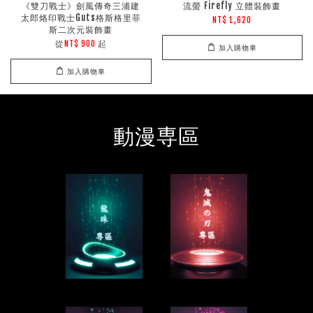
《雙刀戰士》劍風傳奇三浦建
流螢 Firefly 立體裝飾畫
太郎烙印戰士Guts格斯格里菲
NT$ 1,620
斯二次元裝飾畫
從
起
NT$ 900
加入購物車
加入購物車
動漫専區