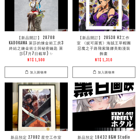
【新品開訂】 28708
【新品開訂】 28538 H2工作
KADOKAWA 萊莎的煉金術工房3
室 《妮可羅賓》海賊王草帽團
終結之鍊金術士與秘密鑰匙 萊
惡魔之子路飛索隆娜美動漫裝
莎(7月7日截單) ✨
飾畫
NT$ 1,500
NT$ 1,310
加入購物車
加入購物車
新品預定 27082 星空工作室
新品預定 18432 B&W Studio