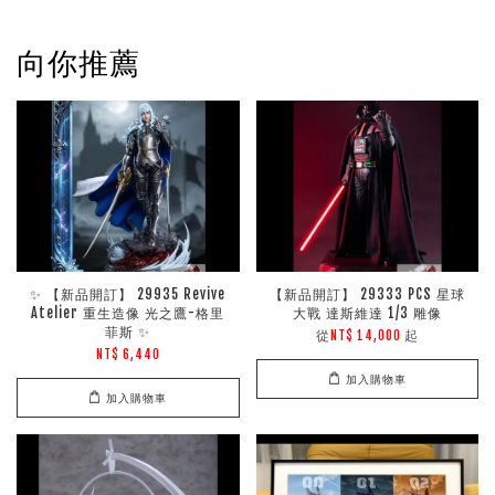
向你推薦
✨ 【新品開訂】 29935 Revive
【新品開訂】 29333 PCS 星球
Atelier 重生造像 光之鷹-格里
大戰 達斯維達 1/3 雕像
菲斯 ✨
從
起
NT$ 14,000
NT$ 6,440
加入購物車
加入購物車