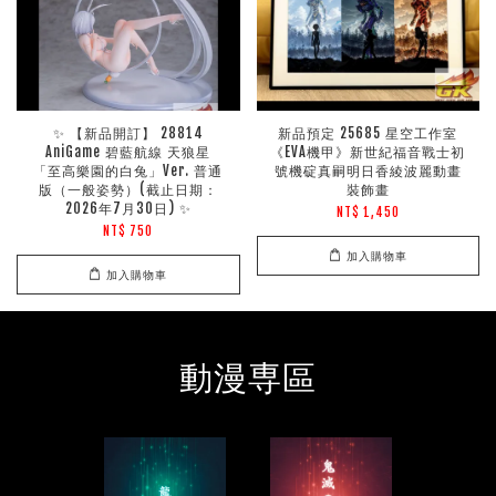
✨ 【新品開訂】 28814
新品預定 25685 星空工作室
AniGame 碧藍航線 天狼星
《EVA機甲》新世紀福音戰士初
「至高樂園的白兔」Ver. 普通
號機碇真嗣明日香綾波麗動畫
版（一般姿勢）(截止日期：
裝飾畫
2026年7月30日) ✨
NT$ 1,450
NT$ 750
加入購物車
加入購物車
動漫専區