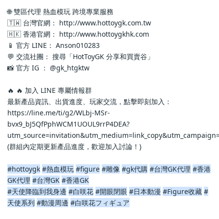
🌐 雙區代理 熱血模玩 跨境專業服務
🇹🇼 台灣官網： http://www.hottoygk.com.tw
🇭🇰 香港官網： http://www.hottoygkhk.com
📱 官方 LINE： Anson010283
💬 交流社團： 搜尋「HotToyGK 分享和買賣谷」
📸 官方 IG ： @gk_htgktw
🔥 🔥 加入 LINE 專屬情報群
最新產品資訊、出貨進度、玩家交流，點擊即刻加入：
https://line.me/ti/g2/WLbj-MSr-
bvx9_bJ5QfPphWCM1UOUL9rrP4DEA?
utm_source=invitation&utm_medium=link_copy&utm_campaign=
(群組內定期更新產品進度，歡迎加入討論！)
#hottoygk
#熱血模玩
#figure
#雕像
#gk代購
#台灣GK代理
#香港
GK代理
#台灣GK
#香港GK
#天使降臨到我身邊
#白咲花
#開眼閉眼
#日本動漫
#Figure收藏
#
天使系列
#動漫周邊
#白咲花フィギュア