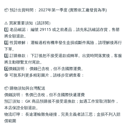
📦 預計出貨時間： 2027年第一季度 (實際依工廠發貨為準)
⚠️ 買家重要須知（請詳閱）
1️⃣ 老品確認： 編號 29115 或之前產品，請先私訊確認存貨，售罄
將全額退款。
2️⃣ 性質瞭解： 運輸過程有機率發生盒損或斷件風險，請理解後再行
下單。
3️⃣ 訂購條款： 下訂後恕不接受退款或轉單。出貨時間落實後，客服
將主動聯繫支付尾款。
4️⃣價錢說明： 價錢已含稅，但不含國際運費。
🔞 可脫系列更多精彩圖片，請移步官網查看： 
📦 購物須知與台灣配送
價錢說明： 售價已含稅，但不含國際快遞運費
預訂須知： GK 商品預購後不接受退換款；如遇工作室取消製作，
本店保證全額退款。
物流叮嚀： 長途運輸難免碰撞，完美主義者請三思；盒損不列入賠
償範圍