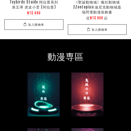
Toybirds Stuido 阿拉蕾系列
《聖誕動物城》瘋狂動物城
第五彈 虎皮小雲 (阿拉蕾)
2Zootopia朱迪尼克動物城蓋
瑞閃電動漫裝飾畫
NT$ 490
從
起
NT$ 900
加入購物車
加入購物車
動漫専區