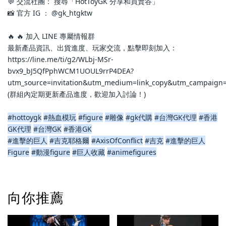
💬 交流社團： 搜尋「HotToyGK 分享和買賣谷」
📸 官方 IG ： @gk_htgktw
🔥 🔥 加入 LINE 專屬情報群
最新產品資訊、出貨進度、玩家交流，點擊即刻加入：
https://line.me/ti/g2/WLbj-MSr-
bvx9_bJ5QfPphWCM1UOUL9rrP4DEA?
utm_source=invitation&utm_medium=link_copy&utm_campaign=
(群組內定期更新產品進度，歡迎加入討論！)
#hottoygk
#熱血模玩
#figure
#雕像
#gk代購
#台灣GK代理
#香港
GK代理
#台灣GK
#香港GK
#進擊的巨人
#吉克耶格爾
#AxisOfConflict
#吉克
#進擊的巨人
Figure
#動漫figure
#巨人收藏
#animefigures
向你推薦