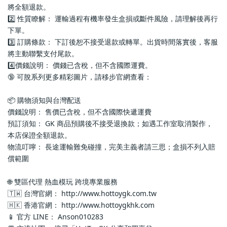
將全額退款。
2️⃣ 性質瞭解： 運輸過程有機率發生盒損或斷件風險，請理解後再行
下單。
3️⃣ 訂購條款： 下訂後恕不接受退款或轉單。出貨時間落實後，客服
將主動聯繫支付尾款。
4️⃣價錢說明： 價錢已含稅，但不含國際運費。
🔞 可脫系列更多精彩圖片，請移步官網查看： 
📦 購物須知與台灣配送
價錢說明： 售價已含稅，但不含國際快遞運費
預訂須知： GK 商品預購後不接受退換款；如遇工作室取消製作，
本店保證全額退款。
物流叮嚀： 長途運輸難免碰撞，完美主義者請三思；盒損不列入賠
償範圍
🌐 雙區代理 熱血模玩 跨境專業服務
🇹🇼 台灣官網： http://www.hottoygk.com.tw
🇭🇰 香港官網： http://www.hottoygkhk.com
📱 官方 LINE： Anson010283