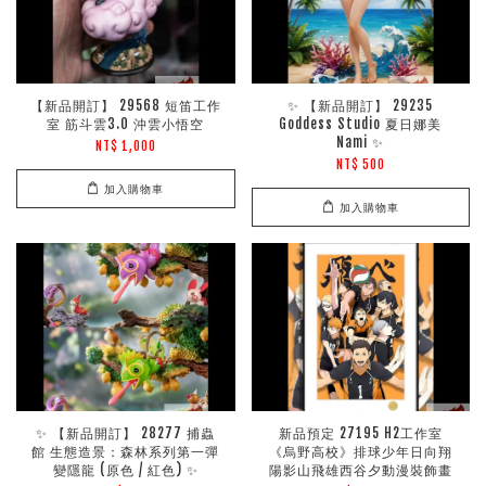
【新品開訂】 29568 短笛工作
✨ 【新品開訂】 29235
室 筋斗雲3.0 沖雲小悟空
Goddess Studio 夏日娜美
Nami ✨
NT$ 1,000
NT$ 500
加入購物車
加入購物車
✨ 【新品開訂】 28277 捕蟲
新品預定 27195 H2工作室
館 生態造景：森林系列第一彈
《烏野高校》排球少年日向翔
變隱龍 (原色 / 紅色) ✨
陽影山飛雄西谷夕動漫裝飾畫