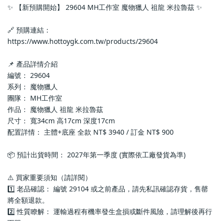
✨ 【新預購開始】 29604 MH工作室 魔物獵人 祖龍 米拉魯茲 ✨
🔗 預購連結：
https://www.hottoygk.com.tw/products/29604
📌 產品詳情介紹
編號： 29604
系列： 魔物獵人
團隊： MH工作室
作品： 魔物獵人 祖龍 米拉魯茲
尺寸： 寬34cm 高17cm 深度17cm
配置詳情： 主體+底座 全款 NT$ 3940 / 訂金 NT$ 900
📦 預計出貨時間： 2027年第一季度 (實際依工廠發貨為準)
⚠️ 買家重要須知（請詳閱）
1️⃣ 老品確認： 編號 29104 或之前產品，請先私訊確認存貨，售罄
將全額退款。
2️⃣ 性質瞭解： 運輸過程有機率發生盒損或斷件風險，請理解後再行