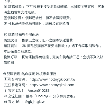
下單。
3️⃣ 訂購條款： 下訂後恕不接受退款或轉單。出貨時間落實後，客服
將主動聯繫支付尾款。
4️⃣價錢說明： 價錢已含稅，但不含國際運費。
🔞 可脫系列更多精彩圖片，請移步官網查看： 
📦 購物須知與台灣配送
價錢說明： 售價已含稅，但不含國際快遞運費
預訂須知： GK 商品預購後不接受退換款；如遇工作室取消製作，
本店保證全額退款。
物流叮嚀： 長途運輸難免碰撞，完美主義者請三思；盒損不列入賠
償範圍
🌐 雙區代理 熱血模玩 跨境專業服務
🇹🇼 台灣官網： http://www.hottoygk.com.tw
🇭🇰 香港官網： http://www.hottoygkhk.com
📱 官方 LINE： Anson010283
💬 交流社團： 搜尋「HotToyGK 分享和買賣谷」
📸 官方 IG ： @gk_htgktw