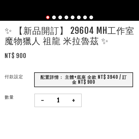
✨ 【新品開訂】 29604 MH工作室
魔物獵人 祖龍 米拉魯茲 ✨
NT$ 900
付款設定
配置詳情： 主體+底座 全款 NT$ 3940 / 訂
金 NT$ 900
數量
-
+