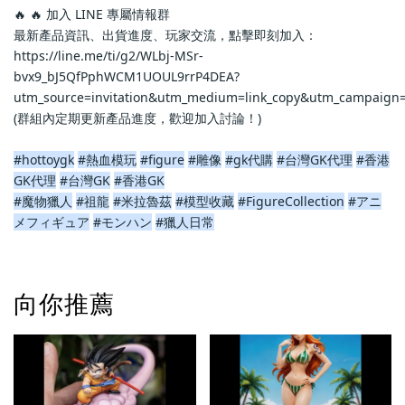
🔥 🔥 加入 LINE 專屬情報群
最新產品資訊、出貨進度、玩家交流，點擊即刻加入：
https://line.me/ti/g2/WLbj-MSr-
bvx9_bJ5QfPphWCM1UOUL9rrP4DEA?
utm_source=invitation&utm_medium=link_copy&utm_campaign=
(群組內定期更新產品進度，歡迎加入討論！)
#hottoygk
#熱血模玩
#figure
#雕像
#gk代購
#台灣GK代理
#香港
GK代理
#台灣GK
#香港GK
#魔物獵人
#祖龍
#米拉魯茲
#模型收藏
#FigureCollection
#アニ
メフィギュア
#モンハン
#獵人日常
向你推薦